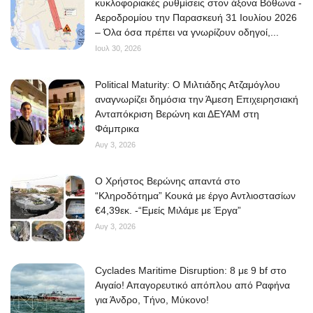
κυκλοφοριακές ρυθμίσεις στον άξονα Βόθωνα -
Αεροδρομίου την Παρασκευή 31 Ιουλίου 2026
– Όλα όσα πρέπει να γνωρίζουν οδηγοί,...
Ιουλ 30, 2026
Political Maturity: Ο Μιλτιάδης Ατζαμόγλου
αναγνωρίζει δημόσια την Άμεση Επιχειρησιακή
Ανταπόκριση Βερώνη και ΔΕΥΑΜ στη
Φάμπρικα
Αυγ 3, 2026
O Χρήστος Βερώνης απαντά στο
“Κληροδότημα” Κουκά με έργο Αντλιοστασίων
€4,39εκ. -“Εμείς Μιλάμε με Έργα”
Αυγ 3, 2026
Cyclades Maritime Disruption: 8 με 9 bf στο
Αιγαίο! Απαγορευτικό απόπλου από Ραφήνα
για Άνδρο, Τήνο, Μύκονο!