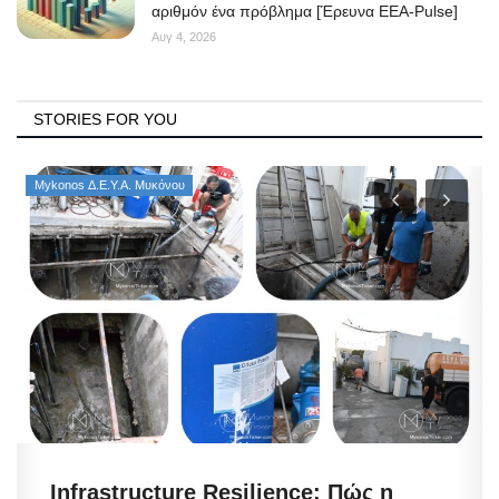
αριθμόν ένα πρόβλημα [Έρευνα ΕΕΑ-Pulse]
Αυγ 4, 2026
STORIES FOR YOU
Mykonos Δ.Ε.Υ.Α. Μυκόνου
Infrastructure Resilience: Πώς η