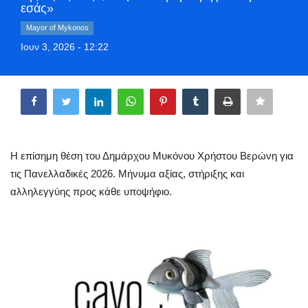
εσάς»
Style Adorés
Mayor of Mykonos
Ιουν 3, 2026 - 12:22
Entertainment
Share
Arts & Culture
Mykonos
Mykonos Ticker TV
Η επίσημη θέση του Δημάρχου Μυκόνου Χρήστου Βερώνη για
τις Πανελλαδικές 2026. Μήνυμα αξίας, στήριξης και
Sport
αλληλεγγύης προς κάθε υποψήφιο.
Health
Sustainability
In Pictures