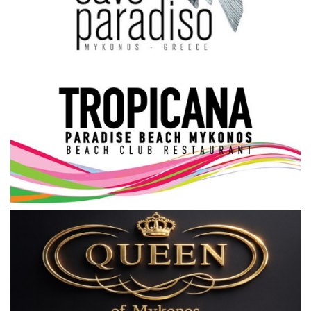
Science & Tech
Aegean Islands
Σεβασμιώτατος Δωρόθεος Β’
Cost Of Living Crisis
Opinion + Analysis
L’Art des Sens
Local Elections 2023
All News
About