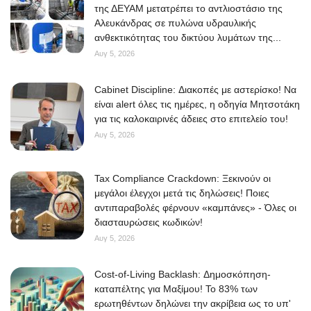
της ΔΕΥΑΜ μετατρέπει το αντλιοστάσιο της
Αλευκάνδρας σε πυλώνα υδραυλικής
ανθεκτικότητας του δικτύου λυμάτων της...
Αυγ 5, 2026
Cabinet Discipline: Διακοπές με αστερίσκο! Να
είναι alert όλες τις ημέρες, η οδηγία Μητσοτάκη
για τις καλοκαιρινές άδειες στο επιτελείο του!
Αυγ 5, 2026
Tax Compliance Crackdown: Ξεκινούν οι
μεγάλοι έλεγχοι μετά τις δηλώσεις! Ποιες
αντιπαραβολές φέρνουν «καμπάνες» - Όλες οι
διασταυρώσεις κωδικών!
Αυγ 5, 2026
Cost-of-Living Backlash: Δημοσκόπηση-
καταπέλτης για Μαξίμου! Το 83% των
ερωτηθέντων δηλώνει την ακρίβεια ως το υπ'