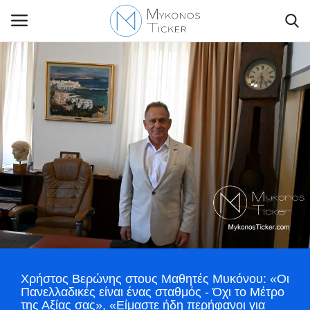
Contact Us
Politique
Business
Travel
World
Χρήστος Βερώνης στους Μαθητές Μυκόνου: «Οι
Greece
Πανελλαδικές είναι ένας σταθμός - Όχι το Μέτρο
της Αξίας σας», «Είμαστε ήδη περήφανοι για