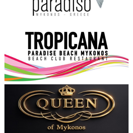
Science & Tech
Aegean Islands
Σεβασμιώτατος Δωρόθεος Β’
Cost Of Living Crisis
Opinion + Analysis
L’Art des Sens
All News
Local Elections 2023
About