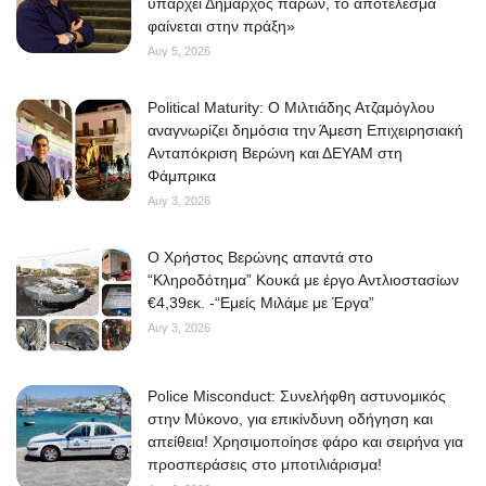
υπάρχει Δήμαρχος παρών, το αποτέλεσμα
φαίνεται στην πράξη»
Αυγ 5, 2026
Political Maturity: Ο Μιλτιάδης Ατζαμόγλου
αναγνωρίζει δημόσια την Άμεση Επιχειρησιακή
Ανταπόκριση Βερώνη και ΔΕΥΑΜ στη
Φάμπρικα
Αυγ 3, 2026
O Χρήστος Βερώνης απαντά στο
“Κληροδότημα” Κουκά με έργο Αντλιοστασίων
€4,39εκ. -“Εμείς Μιλάμε με Έργα”
Αυγ 3, 2026
Police Misconduct: Συνελήφθη αστυνομικός
στην Μύκονο, για επικίνδυνη οδήγηση και
απείθεια! Χρησιμοποίησε φάρο και σειρήνα για
προσπεράσεις στο μποτιλιάρισμα!