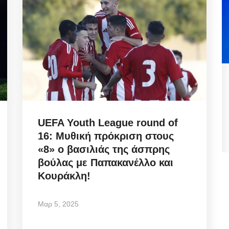
Biometric Identity Compliance:
...
Εκδώσατε Νέα Ταυτότητα;...
UEFA Youth League round of
Αυγ 9, 2026
16: Μυθική πρόκριση στους
«8» ο βασιλιάς της άσπρης
Biometric Identity Compliance/ Εκδώσατε Νέα
βούλας με Παπακανέλλο και
Ταυτότητα; Οι υπηρεσίες που πρέπει να...
Κουράκλη!
Μαρ 5, 2025