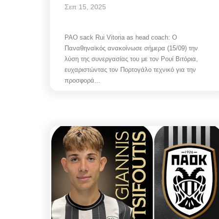
Σεπ 15, 2025
PAO sack Rui Vitoria as head coach: Ο
Παναθηναϊκός ανακοίνωσε σήμερα (15/09) την
λύση της συνεργασίας του με τον Ρουί Βιτόρια,
ευχαριστώντας τον Πορτογάλο τεχνικό για την
προσφορά...