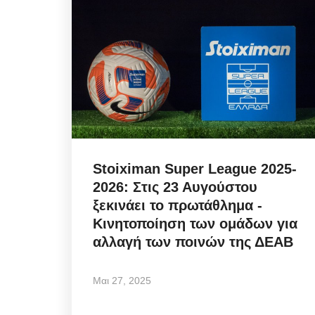
Sunday's Front pages: TIF
Relief vs Fire Crisis - ΔΕΘ,
Stoiximan Super League 2025-
Αυγ 8, 2026
2026: Στις 23 Αυγούστου
ξεκινάει το πρωτάθλημα -
Αναλύουμε τα πρωτοσέλιδα της Κυριακής 9
Κινητοποίηση των ομάδων για
Αυγούστου 2026: Φοροελαφρύνσεις, ΔΕΘ,
αλλαγή των ποινών της ΔΕΑΒ
ενεργειακά...
Μαι 27, 2025