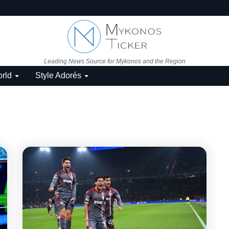
Leading News Source for Mykonos and the Region
rld
Style Adorés