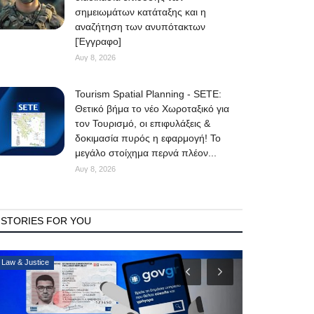
σημειωμάτων κατάταξης και η
αναζήτηση των ανυπότακτων
[Έγγραφο]
Αυγ 8, 2026
Tourism Spatial Planning - SETE:
Θετικό βήμα το νέο Χωροταξικό για
τον Τουρισμό, οι επιφυλάξεις &
δοκιμασία πυρός η εφαρμογή! Το
μεγάλο στοίχημα περνά πλέον...
Αυγ 8, 2026
STORIES FOR YOU
Mykonos Δ.Ε.Υ.Α. Μυκόνου
Consumer