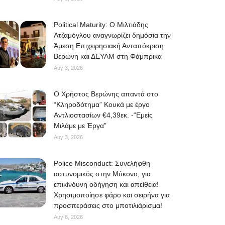
Political Maturity: Ο Μιλτιάδης
Ατζαμόγλου αναγνωρίζει δημόσια την
Άμεση Επιχειρησιακή Ανταπόκριση
Βερώνη και ΔΕΥΑΜ στη Φάμπρικα
Αυγ 3, 2026
O Χρήστος Βερώνης απαντά στο
“Κληροδότημα” Κουκά με έργο
Αντλιοστασίων €4,39εκ. -“Εμείς
Μιλάμε με Έργα”
Αυγ 3, 2026
Police Misconduct: Συνελήφθη
αστυνομικός στην Μύκονο, για
επικίνδυνη οδήγηση και απείθεια!
Χρησιμοποίησε φάρο και σειρήνα για
προσπεράσεις στο μποτιλιάρισμα!
Αυγ 6, 2026