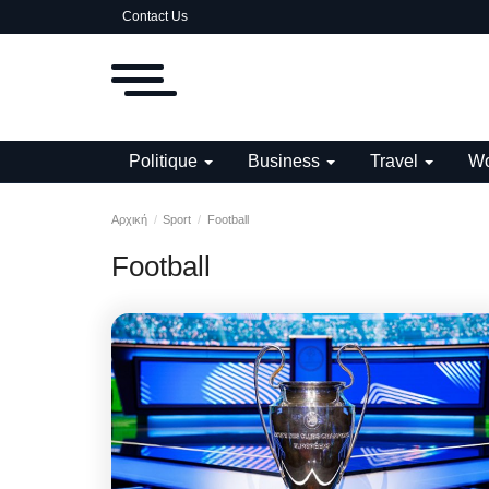
Contact Us
Politique
Business
Travel
Wo
Αρχική
Sport
Football
Football