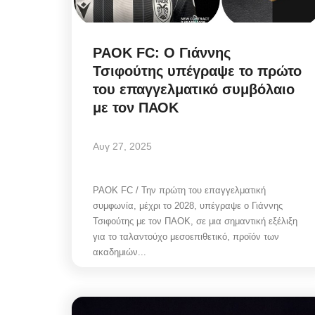
PAOK FC: Ο Γιάννης
Τσιφούτης υπέγραψε το πρώτο
του επαγγελματικό συμβόλαιο
με τον ΠΑΟΚ
Αυγ 27, 2025
PAOK FC / Την πρώτη του επαγγελματική
συμφωνία, μέχρι το 2028, υπέγραψε ο Γιάννης
Τσιφούτης με τον ΠΑΟΚ, σε μια σημαντική εξέλιξη
για το ταλαντούχο μεσοεπιθετικό, προϊόν των
ακαδημιών...
Frontpages