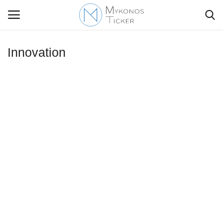
Innovation
Contact Us
Politique
Business
Travel
World
Style Adorés