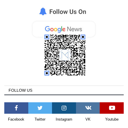
Greece
Entertainment
Arts & Culture
Mykonos
Mykonos Ticker TV
Sport
FOLLOW US
Sustainability
Health
Facebook
Twitter
Instagram
VK
Youtube
In Pictures