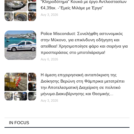
“Κληροδότημα” Κουκά με έργο Αντλιοστασίων
€4,39εκ. -“Εμείς Μιλάμε με Έργα”
Elections 2023
Αυγ 3, 2026
Γλώσσα
Police Misconduct: Συνελήφθη αστυνομικός
Ελληνικά
English
στην Μύκονο, για επικίνδυνη οδήγηση και
απείθεια! Χρησιμοποίησε φάρο και σειρήνα για
προσπεράσεις στο μποτιλιάρισμα!
Αυγ 6, 2026
Η άμεση επιχειρησιακή ανταπόκριση της
Διοίκησης Βερώνη στη Φάμπρικα μετατρέπει
την Αποτελεσματική Διαχείριση σε πολιτικό
μήνυμα Διακυβέρνησης και Θεσμικής...
Αυγ 3, 2026
IN FOCUS