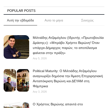
Science & Tech
POPULAR POSTS
Aegean Islands
Αυτή την εβδομάδα
Αυτο το μηνα
Συνεχώς
Σεβασμιώτατος Δωρόθεος Β’
Μιλτιάδης Ατζαμόγλου (Ιδρυτής «Πρωτοβουλία
Δράσης»): «Μπράβο Χρήστο Βερώνη! Όταν
Cost Of Living Crisis
υπάρχει Δήμαρχος παρών, το αποτέλεσμα
φαίνεται στην πράξη»
Opinion + Analysis
Αυγ 5, 2026
L’Art des Sens
Political Maturity: Ο Μιλτιάδης Ατζαμόγλου
αναγνωρίζει δημόσια την Άμεση Επιχειρησιακή
All News
Ανταπόκριση Βερώνη και ΔΕΥΑΜ στη
Φάμπρικα
Αυγ 3, 2026
Local Elections 2023
O Χρήστος Βερώνης απαντά στο
About