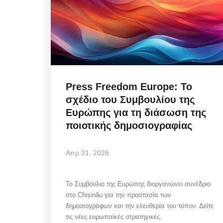
Μιλτιάδης Ατζαμόγλου πρ
Διαδικτυακά Παράκεντρα:
«Δεν...
Press Freedom Europe: Το
Αυγ 6, 2026
σχέδιο του Συμβουλίου της
Ευρώπης για τη διάσωση της
ποιοτικής δημοσιογραφίας
Η πολιτική νομιμοποίηση δεν είναι θέμα θε
ανάλυσης στα social media. Είναι...
Απρ 21, 2026
Το Συμβούλιο της Ευρώπης διοργανώνει συνέδριο
στο Chișinău για την προστασία των
δημοσιογράφων και την ελευθερία του τύπου. Δείτε
τις νέες ευρωπαϊκές στρατηγικές.