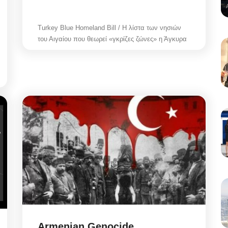
Turkey Blue Homeland Bill / Η λίστα των νησιών
του Αιγαίου που θεωρεί «γκρίζες ζώνες» η Άγκυρα
Armenian Genocide