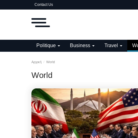
Contact Us
Politique
Business
Travel
Wo
Αρχική
World
World