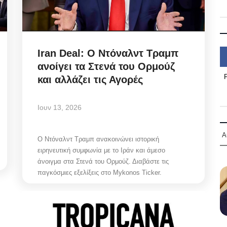
Iran Deal: Ο Ντόναλντ Τραμπ
ανοίγει τα Στενά του Ορμούζ
και αλλάζει τις Αγορές
Ιουν 13, 2026
Α
Ο Ντόναλντ Τραμπ ανακοινώνει ιστορική
ειρηνευτική συμφωνία με το Ιράν και άμεσο
άνοιγμα στα Στενά του Ορμούζ. Διαβάστε τις
παγκόσμιες εξελίξεις στο Mykonos Ticker.