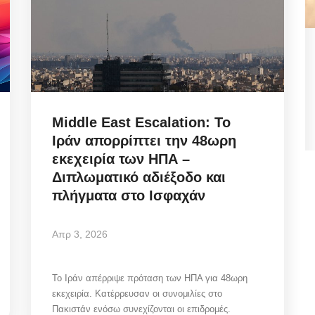
ος
Tourism Land-Use Reform:
Δημοσιεύθηκε η ΚΥΑ για το
νέο...
Middle East Escalation: Το
Αυγ 8, 2026
Ιράν απορρίπτει την 48ωρη
εκεχειρία των ΗΠΑ –
Διπλωματικό αδιέξοδο και
ωρητικής
Tourism Land-Use Reform / Δημοσιεύθηκε η ΚΥΑ
για το νέο Χωροταξικό Πλαίσιο! Τι αλλάζει...
πλήγματα στο Ισφαχάν
Απρ 3, 2026
Το Ιράν απέρριψε πρόταση των ΗΠΑ για 48ωρη
εκεχειρία. Κατέρρευσαν οι συνομιλίες στο
Πακιστάν ενόσω συνεχίζονται οι επιδρομές.