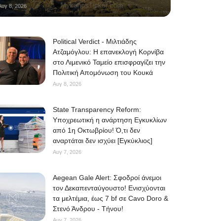
Αυγ 8, 2026
Political Verdict - Μιλτιάδης
Ατζαμόγλου: Η επανεκλογή Κορνίβα
στο Λιμενικό Ταμείο επισφραγίζει την
Πολιτική Απομόνωση του Κουκά
Αυγ 8, 2026
State Transparency Reform:
Υποχρεωτική η ανάρτηση Εγκυκλίων
από 1η Οκτωβρίου! Ό,τι δεν
αναρτάται δεν ισχύει [Εγκύκλιος]
Αυγ 7, 2026
Aegean Gale Alert: Σφοδροί άνεμοι
τον Δεκαπενταύγουστο! Ενισχύονται
τα μελτέμια, έως 7 bf σε Cavo Doro &
Στενό Άνδρου - Τήνου!
Αυγ 7, 2026