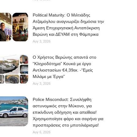
Political Maturity: Ο Μιλτιάδης
Ατζαμόγλου αναγνωρίζει δημόσια την
Άμεση Επιχειρησιακή Ανταπόκριση
Βερώνη και ΔΕΥΑΜ στη Φάμπρικα
Αυγ 3, 2026
O Χρήστος Βερώνης απαντά στο
“Κληροδότημα” Κουκά με έργο
Αντλιοστασίων €4,39εκ. -“Εμείς
Μιλάμε με Έργα”
Αυγ 3, 2026
Police Misconduct: Συνελήφθη
αστυνομικός στην Μύκονο, για
επικίνδυνη οδήγηση και απείθεια!
Χρησιμοποίησε φάρο και σειρήνα για
προσπεράσεις στο μποτιλιάρισμα!
Αυγ 6, 2026