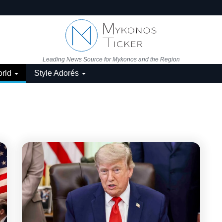
Leading News Source for Mykonos and the Region
rld
Style Adorés