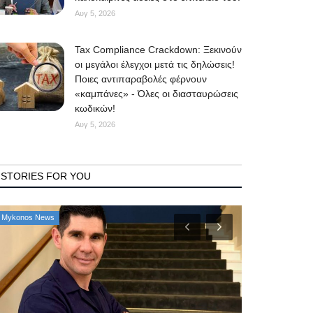
Αυγ 5, 2026
Tax Compliance Crackdown: Ξεκινούν
οι μεγάλοι έλεγχοι μετά τις δηλώσεις!
Ποιες αντιπαραβολές φέρνουν
«καμπάνες» - Όλες οι διασταυρώσεις
κωδικών!
Αυγ 5, 2026
STORIES FOR YOU
Mykonos News
Mykonos Δ.Ε.Υ.Α