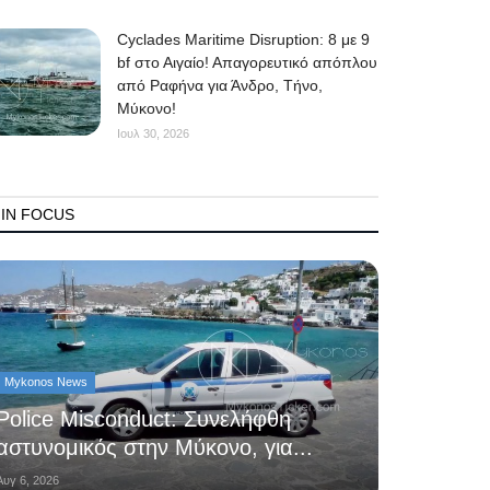
Cyclades Maritime Disruption: 8 με 9
bf στο Αιγαίο! Απαγορευτικό απόπλου
από Ραφήνα για Άνδρο, Τήνο,
Μύκονο!
Ιουλ 30, 2026
IN FOCUS
Mykonos News
Police Misconduct: Συνελήφθη
αστυνομικός στην Μύκονο, για...
Αυγ 6, 2026