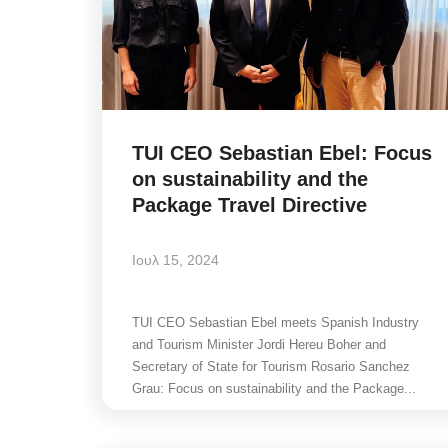
TUI CEO Sebastian Ebel: Focus
on sustainability and the
Package Travel Directive
Ιουλ 15, 2024
Government
TUI CEO Sebastian Ebel meets Spanish Industry
and Tourism Minister Jordi Hereu Boher and
Secretary of State for Tourism Rosario Sanchez
Grau: Focus on sustainability and the Package...