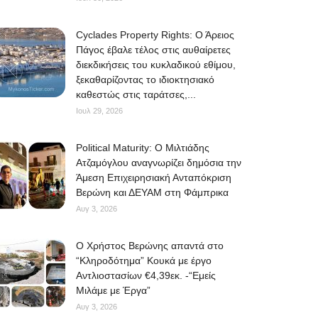
Cyclades Property Rights: Ο Άρειος
Πάγος έβαλε τέλος στις αυθαίρετες
διεκδικήσεις του κυκλαδικού εθίμου,
ξεκαθαρίζοντας το ιδιοκτησιακό
καθεστώς στις ταράτσες,...
Ιουλ 29, 2026
Political Maturity: Ο Μιλτιάδης
Ατζαμόγλου αναγνωρίζει δημόσια την
Άμεση Επιχειρησιακή Ανταπόκριση
Βερώνη και ΔΕΥΑΜ στη Φάμπρικα
Αυγ 3, 2026
O Χρήστος Βερώνης απαντά στο
“Κληροδότημα” Κουκά με έργο
Αντλιοστασίων €4,39εκ. -“Εμείς
Μιλάμε με Έργα”
Αυγ 3, 2026