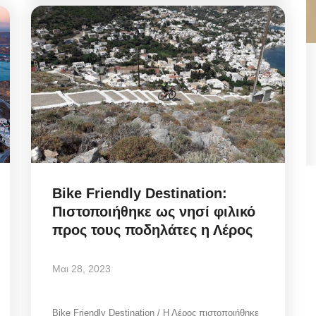
Police Misconduct: Συνελήφθη
για
αστυνομικός στην Μύκονο,
για...
Αυγ 6, 2026
Bike Friendly Destination:
Police Misconduct / Στην Μύκονο, συνελήφθη
αστυνομικός, που υπηρετεί στη Γενική...
Πιστοποιήθηκε ως νησί φιλικό
προς τους ποδηλάτες η Λέρος
Μαι 28, 2023
Bike Friendly Destination / Η Λέρος πιστοποιήθηκε