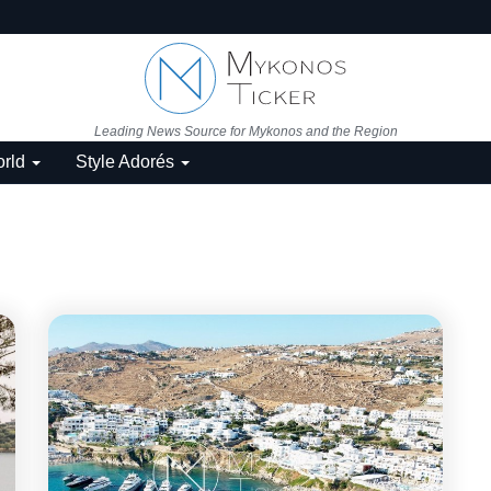
Leading News Source for Mykonos and the Region
rld
Style Adorés