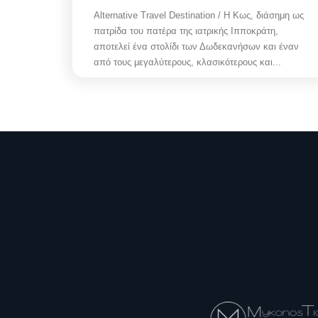
Alternative Travel Destination / Η Κως, διάσημη ως
πατρίδα του πατέρα της ιατρικής Ιπποκράτη,
αποτελεί ένα στολίδι των Δωδεκανήσων και έναν
από τους μεγαλύτερους, κλασικότερους και...