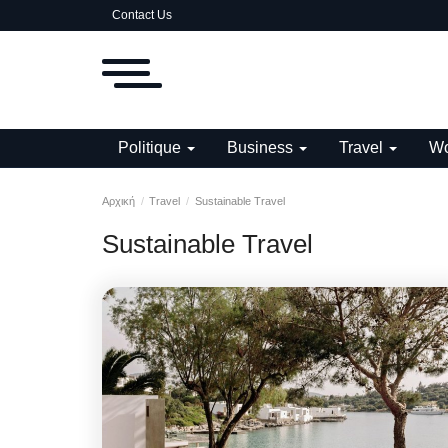
Contact Us
Politique
Business
Travel
Wo
Αρχική
Travel
Sustainable Travel
Sustainable Travel