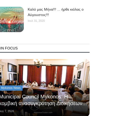
Kαλό μας Μήνα!!! ... ήρθε κιόλας ο
Αύγουστος!!!
Ιουλ 31, 2020
IN FOCUS
Mykonos News
Municipal Council Mykonos: Η
κομβική ανασυγκρότηση Διοικήσεων...
Αυγ 7, 2026