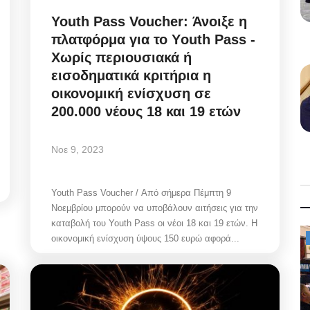
Youth Pass Voucher: Άνοιξε η
πλατφόρμα για το Υouth Pass -
Χωρίς περιουσιακά ή
εισοδηματικά κριτήρια η
οικονομική ενίσχυση σε
200.000 νέους 18 και 19 ετών
Νοε 9, 2023
Youth Pass Voucher / Από σήμερα Πέμπτη 9
Νοεμβρίου μπορούν να υποβάλουν αιτήσεις για την
καταβολή του Youth Pass οι νέοι 18 και 19 ετών. Η
Mykonos News
οικονομική ενίσχυση ύψους 150 ευρώ αφορά...