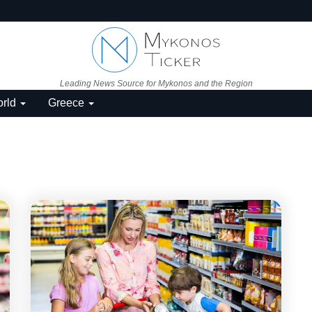
Leading News Source for Mykonos and the Region
rld
Greece