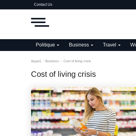
Contact Us
Politique
Business
Travel
Wo
Αρχική
Business
Cost of living crisis
Cost of living crisis