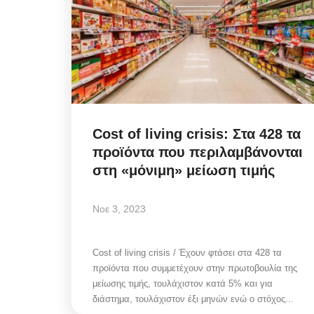
Infrastructure Resilience:
η στρατηγική της ΔΕΥΑΜ
μετατρέπει...
Cost of living crisis: Στα 428 τα
προϊόντα που περιλαμβάνονται
στη «μόνιμη» μείωση τιμής
Αυγ 5, 2026
Νοε 3, 2023
Η πολιτική στρατηγική της ΔΕΥΑΜ μετατρέπ
αντλιοστάσιο Αλευκάνδρας σε υπόδειγμα...
Cost of living crisis / Έχουν φτάσει στα 428 τα
προϊόντα που συμμετέχουν στην πρωτοβουλία της
μείωσης τιμής, τουλάχιστον κατά 5% και για
διάστημα, τουλάχιστον έξι μηνών ενώ ο στόχος...