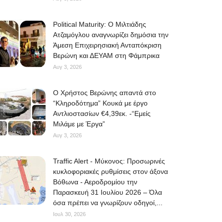
Political Maturity: Ο Μιλτιάδης
Ατζαμόγλου αναγνωρίζει δημόσια την
Άμεση Επιχειρησιακή Ανταπόκριση
Βερώνη και ΔΕΥΑΜ στη Φάμπρικα
Αυγ 3, 2026
O Χρήστος Βερώνης απαντά στο
“Κληροδότημα” Κουκά με έργο
Αντλιοστασίων €4,39εκ. -“Εμείς
Μιλάμε με Έργα”
Αυγ 3, 2026
Traffic Alert - Μύκονος: Προσωρινές
κυκλοφοριακές ρυθμίσεις στον άξονα
Βόθωνα - Αεροδρομίου την
Παρασκευή 31 Ιουλίου 2026 – Όλα
όσα πρέπει να γνωρίζουν οδηγοί,...
Ιουλ 30, 2026