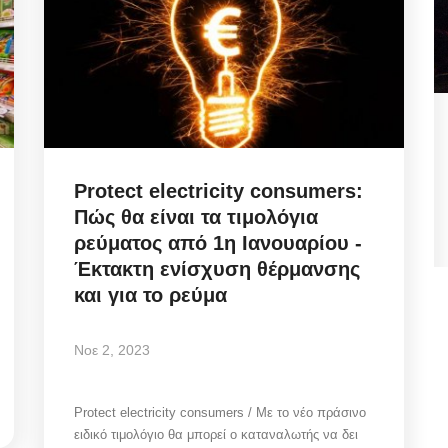
 Πώς
Municipal Council Mykonos: Η
κομβική ανασυγκρότηση
Διοικήσεων...
Protect electricity consumers:
Πώς θα είναι τα τιμολόγια
ρεύματος από 1η Ιανουαρίου -
Αυγ 7, 2026
Έκτακτη ενίσχυση θέρμανσης
και για το ρεύμα
ει το
Mykonos Ticker | Δημοτικό Συμβούλιο Μυκόνου
07/08/2026: Ψηφοφορία για αναμόρφωση...
Νοε 2, 2023
Protect electricity consumers / Με το νέο πράσινο
ειδικό τιμολόγιο θα μπορεί ο καταναλωτής να δει