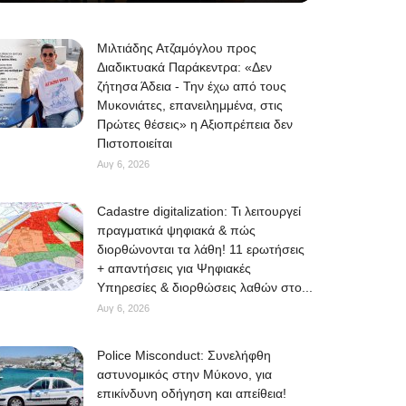
Μιλτιάδης Ατζαμόγλου προς
Διαδικτυακά Παράκεντρα: «Δεν
ζήτησα Άδεια - Την έχω από τους
Μυκονιάτες, επανειλημμένα, στις
Πρώτες θέσεις» η Αξιοπρέπεια δεν
Πιστοποιείται
Αυγ 6, 2026
Cadastre digitalization: Τι λειτουργεί
πραγματικά ψηφιακά & πώς
διορθώνονται τα λάθη! 11 ερωτήσεις
+ απαντήσεις για Ψηφιακές
Υπηρεσίες & διορθώσεις λαθών στο...
Αυγ 6, 2026
Police Misconduct: Συνελήφθη
αστυνομικός στην Μύκονο, για
επικίνδυνη οδήγηση και απείθεια!