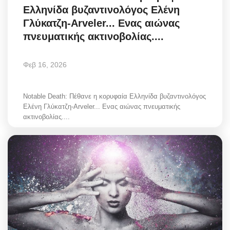
Ελληνίδα βυζαντινολόγος Ελένη
Greece
Γλύκατζη-Arveler... Ενας αιώνας
πνευματικής ακτινοβολίας....
Entertainment
Arts & Culture
Φεβ 16, 2026
Mykonos
Notable Death: Πέθανε η κορυφαία Ελληνίδα βυζαντινολόγος
Ελένη Γλύκατζη-Arveler... Ενας αιώνας πνευματικής
Mykonos Ticker TV
ακτινοβολίας....
Sport
Sustainability
Health
In Pictures