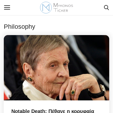
Philosophy
Contact Us
Politique
Business
Travel
World
Style Adorés
Notable Death: Πέθανε η κορυφαία