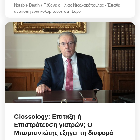
Notable Death / Πέθανε ο Ηλίας Νικολακόπουλος - Έπαθε
ανακοπή ενώ κολυμπούσε στη Σύρο
Glossology: Επίταξη ή
Επιστράτευση γιατρών; Ο
Μπαμπινιώτης εξηγεί τη διαφορά