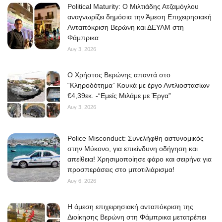
Political Maturity: Ο Μιλτιάδης Ατζαμόγλου
αναγνωρίζει δημόσια την Άμεση Επιχειρησιακή
Ανταπόκριση Βερώνη και ΔΕΥΑΜ στη
Φάμπρικα
Αυγ 3, 2026
O Χρήστος Βερώνης απαντά στο
“Κληροδότημα” Κουκά με έργο Αντλιοστασίων
€4,39εκ. -“Εμείς Μιλάμε με Έργα”
Αυγ 3, 2026
Police Misconduct: Συνελήφθη αστυνομικός
στην Μύκονο, για επικίνδυνη οδήγηση και
απείθεια! Χρησιμοποίησε φάρο και σειρήνα για
προσπεράσεις στο μποτιλιάρισμα!
Αυγ 6, 2026
Η άμεση επιχειρησιακή ανταπόκριση της
Διοίκησης Βερώνη στη Φάμπρικα μετατρέπει