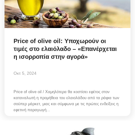
Science & Tech
Aegean Islands
Σεβασμιώτατος Δωρόθεος Β’
Price of olive oil: Υποχωρούν οι
τιμές στο ελαιόλαδο – «Επανέρχεται
Cost Of Living Crisis
η ισορροπία στην αγορά»
Opinion + Analysis
Οκτ 5, 2024
L’Art des Sens
Price of olive oil / Χαμηλότερα θα κοστίσει εφέτος στον
καταναλωτή η προμήθεια του ελαιολάδου από τα ράφια των
All News
σούπερ μάρκετ, μιας και σύμφωνα με τις πρώτες ενδείξεις η
εφετινή παραγωγή...
Local Elections 2023
About