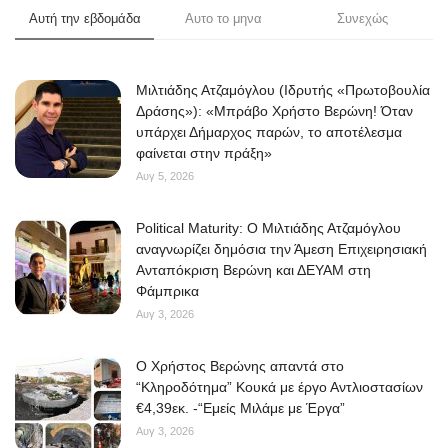
Αυτή την εβδομάδα
Αυτο το μηνα
Συνεχώς
Μιλτιάδης Ατζαμόγλου (Ιδρυτής «Πρωτοβουλία
Δράσης»): «Μπράβο Χρήστο Βερώνη! Όταν
υπάρχει Δήμαρχος παρών, το αποτέλεσμα
φαίνεται στην πράξη»
Αυγ 5, 2026
Political Maturity: Ο Μιλτιάδης Ατζαμόγλου
αναγνωρίζει δημόσια την Άμεση Επιχειρησιακή
Ανταπόκριση Βερώνη και ΔΕΥΑΜ στη
Φάμπρικα
Αυγ 3, 2026
O Χρήστος Βερώνης απαντά στο
“Κληροδότημα” Κουκά με έργο Αντλιοστασίων
€4,39εκ. -“Εμείς Μιλάμε με Έργα”
Αυγ 3, 2026