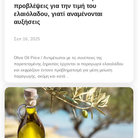
προβλέψεις για την τιμή του
Greece
ελαιόλαδου, γιατί αναμένονται
αυξήσεις
Entertainment
Arts & Culture
Σεπ 16, 2025
Mykonos
Olive Oil Price / Αντιμέτωποι με τις συνέπειες της
παρατεταμένης ξηρασίας έρχονται οι παραγωγοί ελαιολάδου
Mykonos Ticker TV
και εκφράζουν έντονο προβληματισμό για μέση μείωση
παραγωγής, ακόμη και κατά...
Sport
Sustainability
Health
In Pictures