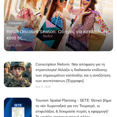
Consumer
Retail Discount Season: Οδηγίες για καταναλωτές
κατά τις...
Αυγ 8, 2026
Conscription Reform: Νέα απόφαση για τη
στρατολογία! Αλλάζει η διαδικασία επίδοσης
των σημειωμάτων κατάταξης και η αναζήτηση
των ανυπότακτων [Έγγραφο]
Αυγ 8, 2026
Tourism Spatial Planning - SETE: Θετικό βήμα
το νέο Χωροταξικό για τον Τουρισμό, οι
επιφυλάξεις & δοκιμασία πυρός η εφαρμογή!
Το μεγάλο στοίχημα περνά πλέον...