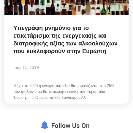
Υπεγράφη μνημόνιο για το
ετικετάρισμα της ενεργειακής και
διατροφικής αξίας των αλκοολούχων
που κυκλοφορούν στην Ευρώπη
Ιουν 11, 2019
Μέχρι το 2020 η ενεργειακή αξία θα εμφανίζονται στο 25%
των φιαλών που θα «κυκλοφορούν» στην Ευρωπαϊκή
Ένωση....... Ο ευρωπαϊκός Σύνδεσμος Αλ