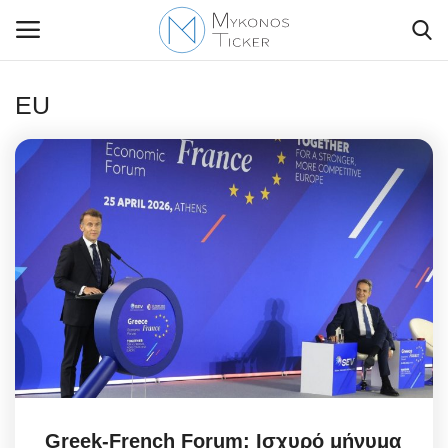
EU
Contact Us
Politique
Business
Travel
World
Style Adorés
Greek-French Forum: Ισχυρό μήνυμα