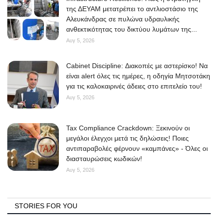
της ΔΕΥΑΜ μετατρέπει το αντλιοστάσιο της
Αλευκάνδρας σε πυλώνα υδραυλικής
ανθεκτικότητας του δικτύου λυμάτων της...
Αυγ 5, 2026
Cabinet Discipline: Διακοπές με αστερίσκο! Να
είναι alert όλες τις ημέρες, η οδηγία Μητσοτάκη
για τις καλοκαιρινές άδειες στο επιτελείο του!
Αυγ 5, 2026
Tax Compliance Crackdown: Ξεκινούν οι
μεγάλοι έλεγχοι μετά τις δηλώσεις! Ποιες
αντιπαραβολές φέρνουν «καμπάνες» - Όλες οι
διασταυρώσεις κωδικών!
Αυγ 5, 2026
STORIES FOR YOU