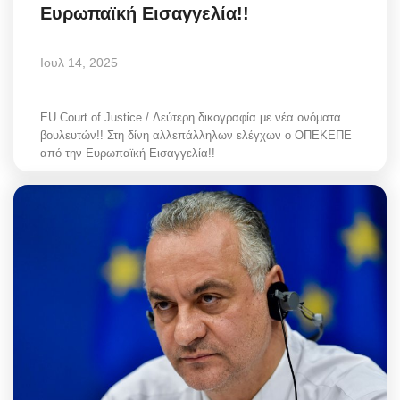
Ευρωπαϊκή Εισαγγελία!!
Ιουλ 14, 2025
EU Court of Justice / Δεύτερη δικογραφία με νέα ονόματα
βουλευτών!! Στη δίνη αλλεπάλληλων ελέγχων ο ΟΠΕΚΕΠΕ
από την Ευρωπαϊκή Εισαγγελία!!