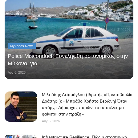
Mykonos News
Police Misconduct: Συνελήφθη αστυνομικός στην
Μύκονο, για...
Αυγ 6, 2026
Μιλτιάδης Ατζαμόγλου (Ιδρυτής «Πρωτοβουλία
Δράσης»): «Μπράβο Χρήστο Βερώνη! Όταν
υπάρχει Δήμαρχος παρών, το αποτέλεσμα
φαίνεται στην πράξη»
Αυγ 5, 2026
Infrastructure Resilience: Πώς η στρατηγική