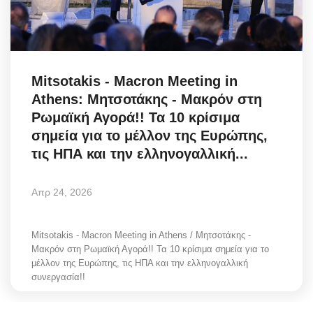
Science & Tech
Aegean Islands
Mitsotakis - Macron Meeting in
Σεβασμιώτατος Δωρόθεος Β’
Athens: Μητσοτάκης - Μακρόν στη
Ρωμαϊκή Αγορά!! Τα 10 κρίσιμα
Cost Of Living Crisis
σημεία για το μέλλον της Ευρώπης,
τις ΗΠΑ και την ελληνογαλλική...
Opinion + Analysis
Απρ 24, 2026
L’Art des Sens
Local Elections 2023
Mitsotakis - Macron Meeting in Athens / Μητσοτάκης -
Μακρόν στη Ρωμαϊκή Αγορά!! Τα 10 κρίσιμα σημεία για το
μέλλον της Ευρώπης, τις ΗΠΑ και την ελληνογαλλική
All News
συνεργασία!!
About