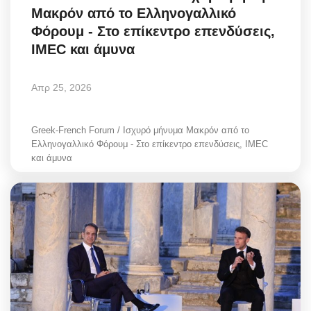
Μακρόν από το Ελληνογαλλικό
Greece
Φόρουμ - Στο επίκεντρο επενδύσεις,
IMEC και άμυνα
Entertainment
Arts & Culture
Απρ 25, 2026
Mykonos
Greek-French Forum / Ισχυρό μήνυμα Μακρόν από το
Ελληνογαλλικό Φόρουμ - Στο επίκεντρο επενδύσεις, IMEC
Mykonos Ticker TV
και άμυνα
Sport
Health
Sustainability
In Pictures