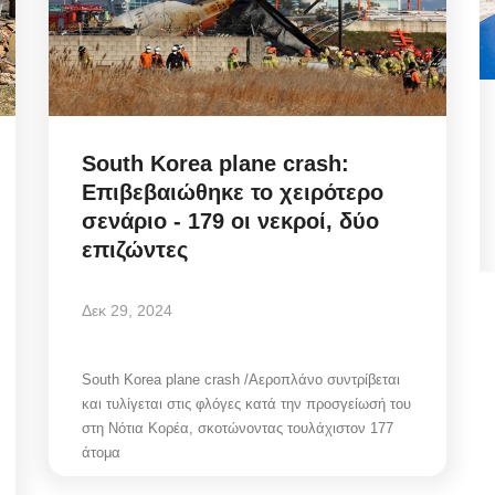
ές
Μιλτιάδης Ατζαμόγλου προς
t...
Διαδικτυακά Παράκεντρα:
South Korea plane crash:
«Δεν...
Επιβεβαιώθηκε το χειρότερο
σενάριο - 179 οι νεκροί, δύο
Αυγ 6, 2026
επιζώντες
! Να
Δεκ 29, 2024
Η πολιτική νομιμοποίηση δεν είναι θέμα θεωρητικής
ανάλυσης στα social media. Είναι...
South Korea plane crash /Αεροπλάνο συντρίβεται
και τυλίγεται στις φλόγες κατά την προσγείωσή του
στη Νότια Κορέα, σκοτώνοντας τουλάχιστον 177
άτομα