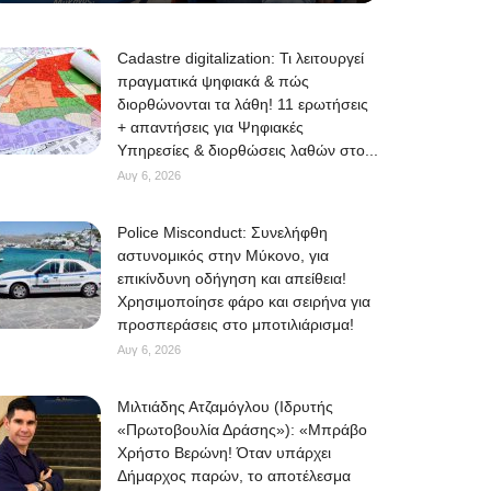
Cadastre digitalization: Τι λειτουργεί
πραγματικά ψηφιακά & πώς
διορθώνονται τα λάθη! 11 ερωτήσεις
+ απαντήσεις για Ψηφιακές
Υπηρεσίες & διορθώσεις λαθών στο...
Αυγ 6, 2026
Police Misconduct: Συνελήφθη
αστυνομικός στην Μύκονο, για
επικίνδυνη οδήγηση και απείθεια!
Χρησιμοποίησε φάρο και σειρήνα για
προσπεράσεις στο μποτιλιάρισμα!
Αυγ 6, 2026
Μιλτιάδης Ατζαμόγλου (Ιδρυτής
«Πρωτοβουλία Δράσης»): «Μπράβο
Χρήστο Βερώνη! Όταν υπάρχει
Δήμαρχος παρών, το αποτέλεσμα