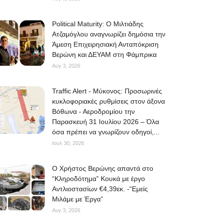
Political Maturity: Ο Μιλτιάδης
Ατζαμόγλου αναγνωρίζει δημόσια την
Άμεση Επιχειρησιακή Ανταπόκριση
Βερώνη και ΔΕΥΑΜ στη Φάμπρικα
Αυγ 3, 2026
Traffic Alert - Μύκονος: Προσωρινές
κυκλοφοριακές ρυθμίσεις στον άξονα
Βόθωνα - Αεροδρομίου την
Παρασκευή 31 Ιουλίου 2026 – Όλα
όσα πρέπει να γνωρίζουν οδηγοί,...
Ιουλ 30, 2026
O Χρήστος Βερώνης απαντά στο
“Κληροδότημα” Κουκά με έργο
Αντλιοστασίων €4,39εκ. -“Εμείς
Μιλάμε με Έργα”
Αυγ 3, 2026