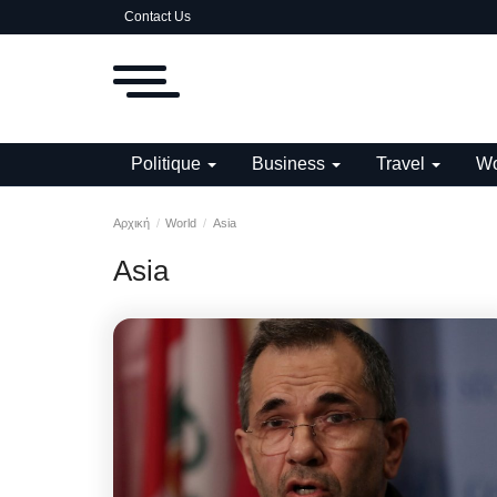
Contact Us
Politique
Business
Travel
Wo
Αρχική
World
Asia
Asia