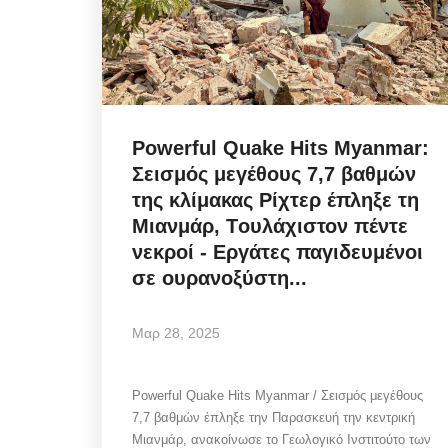
Cabinet Discipline: Διακοπ
με αστερίσκο! Να είναι aler
Powerful Quake Hits Myanmar:
Σεισμός μεγέθους 7,7 βαθμών
Αυγ 5, 2026
της κλίμακας Ρίχτερ έπληξε τη
Μιανμάρ, Tουλάχιστον πέντε
νεκροί - Εργάτες παγιδευμένοι
Cabinet Discipline / Διακοπές με αστερίσκο
σε ουρανοξύστη...
είναι alert όλες τις ημέρες, η οδηγία...
Μαρ 28, 2025
Powerful Quake Hits Myanmar / Σεισμός μεγέθους
7,7 βαθμών έπληξε την Παρασκευή την κεντρική
Μιανμάρ, ανακοίνωσε το Γεωλογικό Ινστιτούτο των