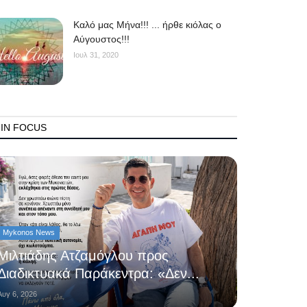
Kαλό μας Μήνα!!! ... ήρθε κιόλας ο
Αύγουστος!!!
Ιουλ 31, 2020
IN FOCUS
Mykonos News
Μιλτιάδης Ατζαμόγλου προς
Διαδικτυακά Παράκεντρα: «Δεν...
Αυγ 6, 2026