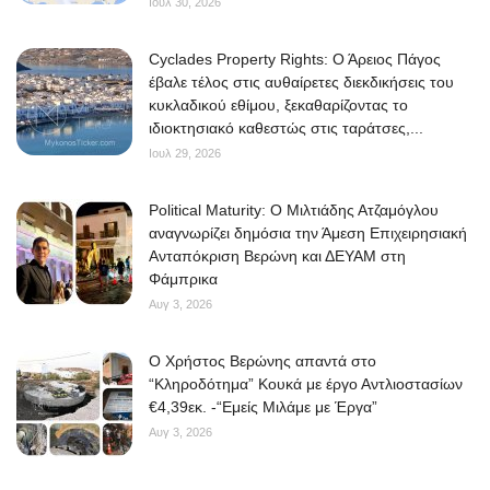
Ιουλ 30, 2026
Cyclades Property Rights: Ο Άρειος Πάγος
έβαλε τέλος στις αυθαίρετες διεκδικήσεις του
κυκλαδικού εθίμου, ξεκαθαρίζοντας το
ιδιοκτησιακό καθεστώς στις ταράτσες,...
Ιουλ 29, 2026
Political Maturity: Ο Μιλτιάδης Ατζαμόγλου
αναγνωρίζει δημόσια την Άμεση Επιχειρησιακή
Ανταπόκριση Βερώνη και ΔΕΥΑΜ στη
Φάμπρικα
Αυγ 3, 2026
O Χρήστος Βερώνης απαντά στο
“Κληροδότημα” Κουκά με έργο Αντλιοστασίων
€4,39εκ. -“Εμείς Μιλάμε με Έργα”
Αυγ 3, 2026