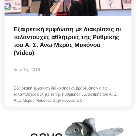
Science & Tech
Aegean Islands
Εξαιρετική εμφάνιση με διακρίσεις οι
ταλαντούχες αθλήτριες της Ρυθμικής
Σεβασμιώτατος Δωρόθεος Β’
του Α. Σ. Άνω Μεράς Μυκόνου
(Video)
Cost Of Living Crisis
Ιουν 15, 2019
Opinion + Analysis
L’Art des Sens
Εξαιρετική εμφάνιση διάκρισης και βράβευσης για τις
ταλαντούχες αθλήτριες της Ρυθμικής Γυμναστικής του Α. Σ.
Άνω Μεράς Μυκόνου στην κορυφαία δ
Local Elections 2023
All News
About