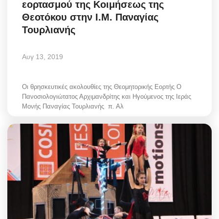
εορτασμού της Κοιμήσεως της
Greece
Θεοτόκου στην Ι.Μ. Παναγίας
Τουρλιανής
Entertainment
Αυγ 13, 2019
Arts & Culture
Mykonos
Οι θρησκευτικές ακολουθίες της Θεομητορικής Εορτής Ο
Πανοσιολογιώτατος Αρχιμανδρίτης και Ηγούμενος της Ιεράς
Μονής Παναγίας Τουρλιανής π. Αλ
Mykonos Ticker TV
Sport
Health
Sustainability
In Pictures