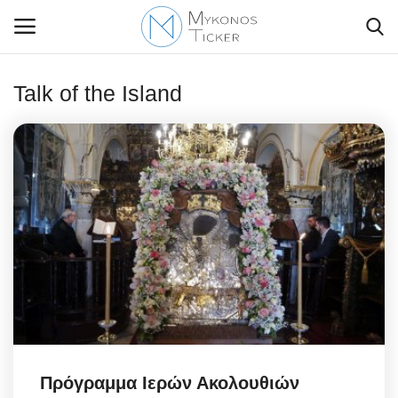
Talk of the Island
Contact Us
Politique
Business
Travel
World
Style Adorés
Πρόγραμμα Ιερών Ακολουθιών