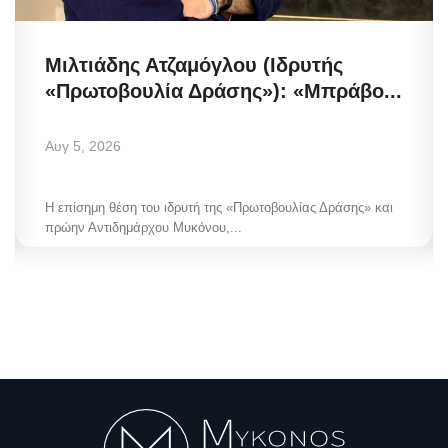
Μιλτιάδης Ατζαμόγλου (Ιδρυτής
«Πρωτοβουλία Δράσης»): «Μπράβο...
Αυγ 5, 2026
Η επίσημη θέση του ιδρυτή της «Πρωτοβουλίας Δράσης» και
πρώην Αντιδημάρχου Μυκόνου,...