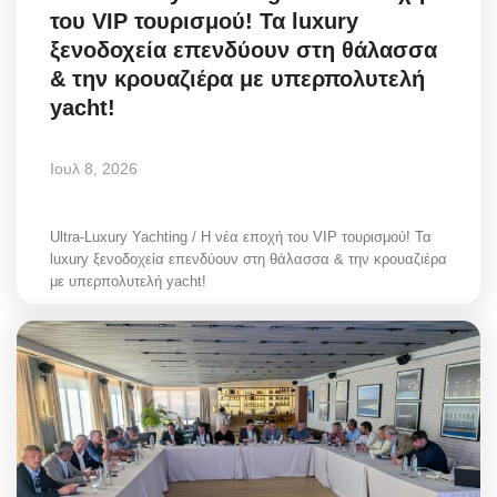
του VIP τουρισμού! Τα luxury
Greece
ξενοδοχεία επενδύουν στη θάλασσα
& την κρουαζιέρα με υπερπολυτελή
Entertainment
yacht!
Arts & Culture
Ιουλ 8, 2026
Mykonos
Ultra-Luxury Yachting / Η νέα εποχή του VIP τουρισμού! Τα
Mykonos Ticker TV
luxury ξενοδοχεία επενδύουν στη θάλασσα & την κρουαζιέρα
με υπερπολυτελή yacht!
Sport
Health
Sustainability
In Pictures