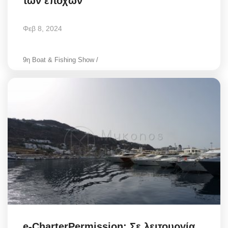
των εποχών
Φεβ 8, 2024
9η Boat & Fishing Show /
e-CharterPermission: Σε λειτουργία