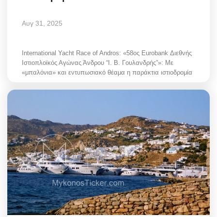
Αυγ 31, 2025
International Yacht Race of Andros: «58ος Eurobank Διεθνής
Ιστιοπλοϊκός Αγώνας Άνδρου “Ι. Β. Γουλανδρής”»: Με
«μπαλόνια» και εντυπωσιακό θέαμα η παράκτια ιστιοδρομία