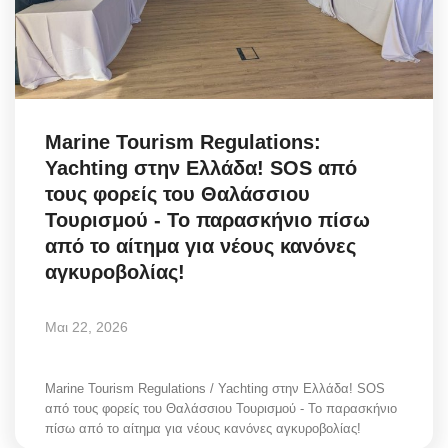
Science & Tech
Aegean Islands
Σεβασμιώτατος Δωρόθεος Β’
Marine Tourism Regulations:
Yachting στην Ελλάδα! SOS από
Cost Of Living Crisis
τους φορείς του Θαλάσσιου
Τουρισμού - Το παρασκήνιο πίσω
Opinion + Analysis
από το αίτημα για νέους κανόνες
αγκυροβολίας!
L’Art des Sens
Μαι 22, 2026
Local Elections 2023
All News
Marine Tourism Regulations / Yachting στην Ελλάδα! SOS
από τους φορείς του Θαλάσσιου Τουρισμού - Το παρασκήνιο
πίσω από το αίτημα για νέους κανόνες αγκυροβολίας!
About