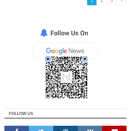
›
1
2
3
FOLLOW US