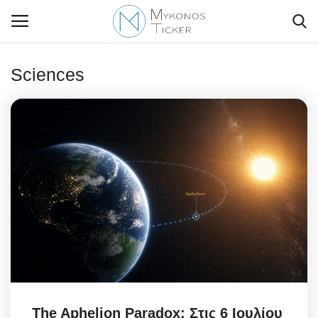
Sciences
Contact Us
Politique
Business
Travel
World
Greece
The Aphelion Paradox: Στις 6 Ιουλίου