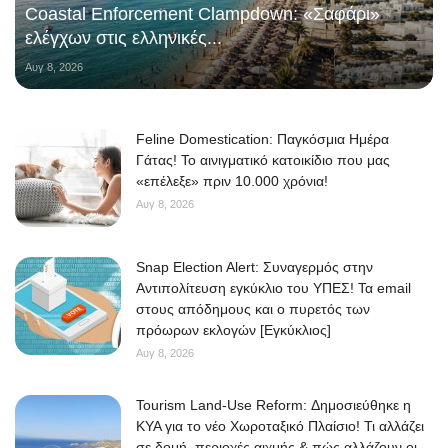
Coastal Enforcement Clampdown: «Σαφάρι»
ελέγχων στις ελληνικές...
Αυγ 8, 2026
Feline Domestication: Παγκόσμια Ημέρα
Γάτας! Το αινιγματικό κατοικίδιο που μας
«επέλεξε» πριν 10.000 χρόνια!
Αυγ 8, 2026
Snap Election Alert: Συναγερμός στην
Αντιπολίτευση εγκύκλιο του ΥΠΕΣ! Τα email
στους απόδημους και ο πυρετός των
πρόωρων εκλογών [Εγκύκλιος]
Αυγ 8, 2026
Tourism Land-Use Reform: Δημοσιεύθηκε η
ΚΥΑ για το νέο Χωροταξικό Πλαίσιο! Τι αλλάζει
σε δομή, περιοχές αιχμής & πώς αλλάζουν οι