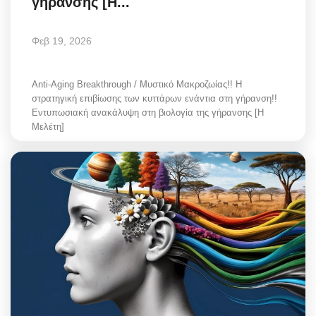
γήρανσης [Η...
Φεβ 19, 2026
Anti-Aging Breakthrough / Μυστικό Μακροζωίας!! Η
στρατηγική επιβίωσης των κυττάρων ενάντια στη γήρανση!!
Εντυπωσιακή ανακάλυψη στη βιολογία της γήρανσης [Η
Μελέτη]