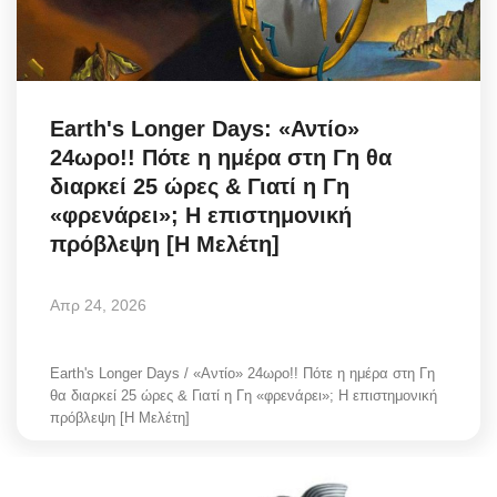
Science & Tech
Aegean Islands
Earth's Longer Days: «Αντίο»
Σεβασμιώτατος Δωρόθεος Β’
24ωρο!! Πότε η ημέρα στη Γη θα
διαρκεί 25 ώρες & Γιατί η Γη
Cost Of Living Crisis
«φρενάρει»; Η επιστημονική
πρόβλεψη [Η Μελέτη]
Opinion + Analysis
Απρ 24, 2026
L’Art des Sens
All News
Earth's Longer Days / «Αντίο» 24ωρο!! Πότε η ημέρα στη Γη
θα διαρκεί 25 ώρες & Γιατί η Γη «φρενάρει»; Η επιστημονική
πρόβλεψη [Η Μελέτη]
Local Elections 2023
About