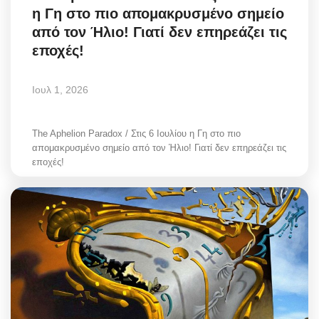
η Γη στο πιο απομακρυσμένο σημείο
Style Adorés
από τον Ήλιο! Γιατί δεν επηρεάζει τις
εποχές!
Entertainment
Arts & Culture
Ιουλ 1, 2026
Mykonos
The Aphelion Paradox / Στις 6 Ιουλίου η Γη στο πιο
απομακρυσμένο σημείο από τον Ήλιο! Γιατί δεν επηρεάζει τις
Mykonos Ticker TV
εποχές!
Sport
Sustainability
Health
In Pictures