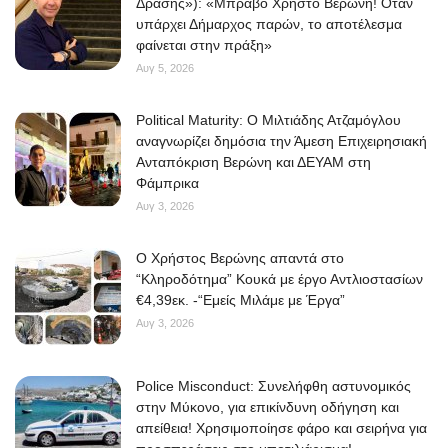
Δράσης»): «Μπράβο Χρήστο Βερώνη! Όταν
υπάρχει Δήμαρχος παρών, το αποτέλεσμα
φαίνεται στην πράξη»
Αυγ 5, 2026
Political Maturity: Ο Μιλτιάδης Ατζαμόγλου
αναγνωρίζει δημόσια την Άμεση Επιχειρησιακή
Ανταπόκριση Βερώνη και ΔΕΥΑΜ στη
Φάμπρικα
Αυγ 3, 2026
O Χρήστος Βερώνης απαντά στο
“Κληροδότημα” Κουκά με έργο Αντλιοστασίων
€4,39εκ. -“Εμείς Μιλάμε με Έργα”
Αυγ 3, 2026
Police Misconduct: Συνελήφθη αστυνομικός
στην Μύκονο, για επικίνδυνη οδήγηση και
απείθεια! Χρησιμοποίησε φάρο και σειρήνα για