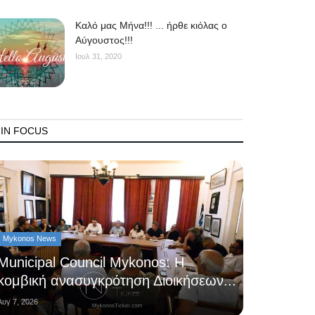
Kαλό μας Μήνα!!! ... ήρθε κιόλας ο
Αύγουστος!!!
Ιουλ 31, 2020
IN FOCUS
Mykonos News
Municipal Council Mykonos: Η
κομβική ανασυγκρότηση Διοικήσεων...
Αυγ 7, 2026