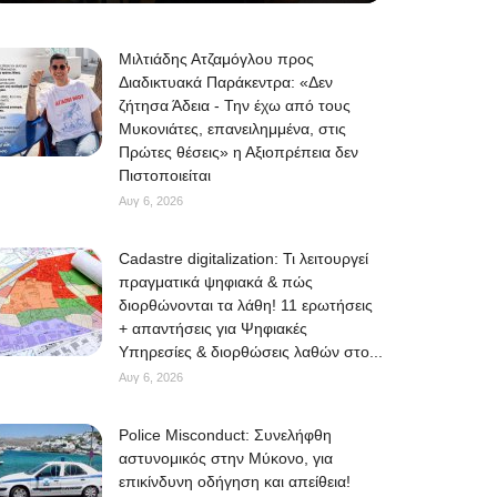
Μιλτιάδης Ατζαμόγλου προς
Διαδικτυακά Παράκεντρα: «Δεν
ζήτησα Άδεια - Την έχω από τους
Μυκονιάτες, επανειλημμένα, στις
Πρώτες θέσεις» η Αξιοπρέπεια δεν
Πιστοποιείται
Αυγ 6, 2026
Cadastre digitalization: Τι λειτουργεί
πραγματικά ψηφιακά & πώς
διορθώνονται τα λάθη! 11 ερωτήσεις
+ απαντήσεις για Ψηφιακές
Υπηρεσίες & διορθώσεις λαθών στο...
Αυγ 6, 2026
Police Misconduct: Συνελήφθη
αστυνομικός στην Μύκονο, για
επικίνδυνη οδήγηση και απείθεια!