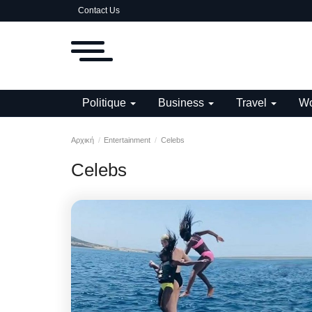
Contact Us
Politique
Business
Travel
Wo
Αρχική
Entertainment
Celebs
Celebs