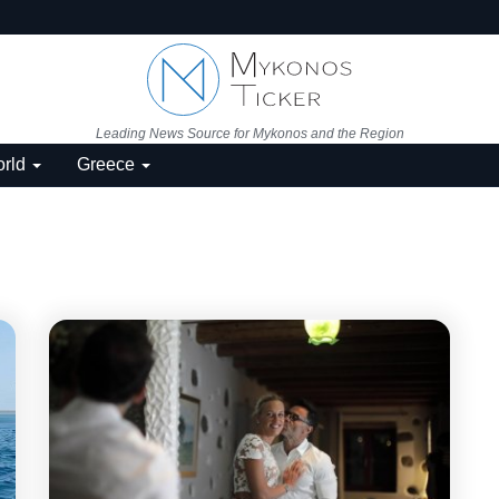
Leading News Source for Mykonos and the Region
rld
Greece