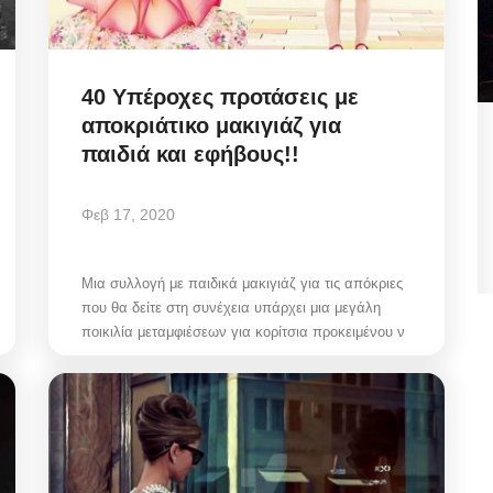
40 Υπέροχες προτάσεις με
αποκριάτικο μακιγιάζ για
 Πώς
Municipal Council Mykonos: Η
παιδιά και εφήβους!!
κομβική ανασυγκρότηση
Διοικήσεων...
Φεβ 17, 2020
Αυγ 7, 2026
Μια συλλογή με παιδικά μακιγιάζ για τις απόκριες
που θα δείτε στη συνέχεια υπάρχει μια μεγάλη
ποικιλία μεταμφιέσεων για κορίτσια προκειμένου ν
ει το
Mykonos Ticker | Δημοτικό Συμβούλιο Μυκόνου
07/08/2026: Ψηφοφορία για αναμόρφωση...