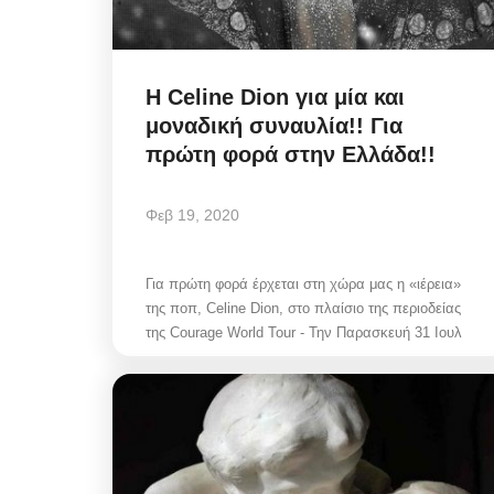
Η Celine Diοn για μία και
μοναδική συναυλία!! Για
Infrastructure Resilience:
πρώτη φορά στην Ελλάδα!!
η στρατηγική της ΔΕΥΑΜ
μετατρέπει...
Φεβ 19, 2020
Αυγ 5, 2026
Για πρώτη φορά έρχεται στη χώρα μας η «ιέρεια»
της ποπ, Celine Dion, στο πλαίσιο της περιοδείας
της Courage World Tour - Την Παρασκευή 31 Ιουλ
Η πολιτική στρατηγική της ΔΕΥΑΜ μετατρέπ
αντλιοστάσιο Αλευκάνδρας σε υπόδειγμα...