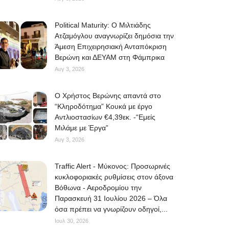
Political Maturity: Ο Μιλτιάδης
Ατζαμόγλου αναγνωρίζει δημόσια την
Άμεση Επιχειρησιακή Ανταπόκριση
Βερώνη και ΔΕΥΑΜ στη Φάμπρικα
Αυγ 3, 2026
O Χρήστος Βερώνης απαντά στο
“Κληροδότημα” Κουκά με έργο
Αντλιοστασίων €4,39εκ. -“Εμείς
Μιλάμε με Έργα”
Αυγ 3, 2026
Traffic Alert - Μύκονος: Προσωρινές
κυκλοφοριακές ρυθμίσεις στον άξονα
Βόθωνα - Αεροδρομίου την
Παρασκευή 31 Ιουλίου 2026 – Όλα
όσα πρέπει να γνωρίζουν οδηγοί,...
Ιουλ 30, 2026