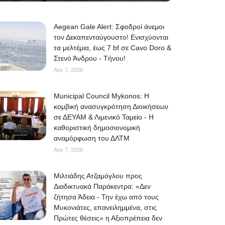
Aegean Gale Alert: Σφοδροί άνεμοι
τον Δεκαπενταύγουστο! Ενισχύονται
τα μελτέμια, έως 7 bf σε Cavo Doro &
Στενό Άνδρου - Τήνου!
Αυγ 7, 2026
Municipal Council Mykonos: Η
κομβική ανασυγκρότηση Διοικήσεων
σε ΔΕΥΑΜ & Λιμενικό Ταμείο - Η
καθοριστική δημοσιονομική
αναμόρφωση του ΔΛΤΜ
Αυγ 7, 2026
Μιλτιάδης Ατζαμόγλου προς
Διαδικτυακά Παράκεντρα: «Δεν
ζήτησα Άδεια - Την έχω από τους
Μυκονιάτες, επανειλημμένα, στις
Πρώτες θέσεις» η Αξιοπρέπεια δεν