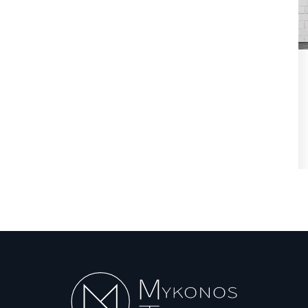
ήφθη
State Transparency Reform:
,
Υποχρεωτική η ανάρτηση
Εγκυκλίων...
Αυγ 7, 2026
θη
State Transparency Reform / Υποχρεωτική η
ανάρτηση Εγκυκλίων από 1η Οκτωβρίου! Ό,τι...