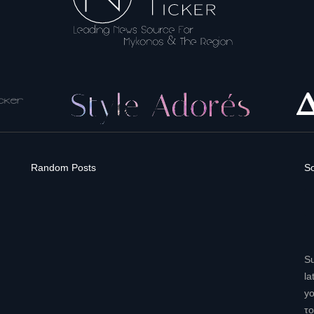
Random Posts
So
Su
la
yo
το