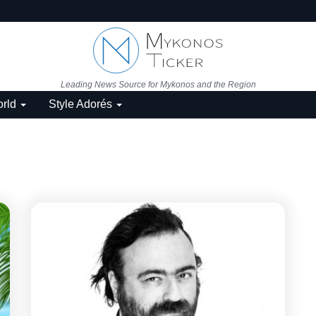
Leading News Source for Mykonos and the Region
rld
Style Adorés