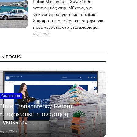
Police Misconduct: Συνελήφθη
αστυνομικός στην Μύκονο, για
επικίνδυνη οδήγηση και απείθεια!
Χρησιμοποίησε φάρο και σειρήνα για
προσπεράσεις στο μποτιλιάρισμα!
Αυγ 6, 2026
IN FOCUS
Government
State Transparency Reform:
Υποχρεωτική η ανάρτηση
Εγκυκλίων...
Αυγ 7, 2026