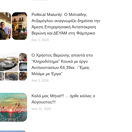
Political Maturity: Ο Μιλτιάδης
Ατζαμόγλου αναγνωρίζει δημόσια την
Άμεση Επιχειρησιακή Ανταπόκριση
Βερώνη και ΔΕΥΑΜ στη Φάμπρικα
Αυγ 3, 2026
O Χρήστος Βερώνης απαντά στο
“Κληροδότημα” Κουκά με έργο
Αντλιοστασίων €4,39εκ. -“Εμείς
Μιλάμε με Έργα”
Αυγ 3, 2026
Kαλό μας Μήνα!!! ... ήρθε κιόλας ο
Αύγουστος!!!
Ιουλ 31, 2020