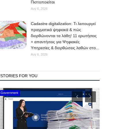
Πιστοποιείται
Αυγ 6, 2026
Cadastre digitalization: Τι λειτουργεί
πραγματικά ψηφιακά & πώς
διορθώνονται τα λάθη! 11 ερωτήσεις
+ απαντήσεις για Ψηφιακές
Υπηρεσίες & διορθώσεις λαθών στο...
Αυγ 6, 2026
STORIES FOR YOU
Mykonos Events
Mykonos News