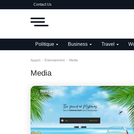
Contact Us
Politique
Business
Travel
Wo
Αρχική
Entertainment
Media
Media