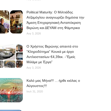
Political Maturity: Ο Μιλτιάδης
Ατζαμόγλου αναγνωρίζει δημόσια την
Άμεση Επιχειρησιακή Ανταπόκριση
Βερώνη και ΔΕΥΑΜ στη Φάμπρικα
Αυγ 3, 2026
O Χρήστος Βερώνης απαντά στο
“Κληροδότημα” Κουκά με έργο
Αντλιοστασίων €4,39εκ. -“Εμείς
Μιλάμε με Έργα”
Αυγ 3, 2026
Kαλό μας Μήνα!!! ... ήρθε κιόλας ο
Αύγουστος!!!
Ιουλ 31, 2020