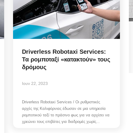
ήφθη
State Transparency Reform:
,
Υποχρεωτική η ανάρτηση
Εγκυκλίων...
Driverless Robotaxi Services:
Τα ρομποταξί «κατακτούν» τους
Αυγ 7, 2026
δρόμους
Ιουν 22, 2023
θη
State Transparency Reform / Υποχρεωτική η
ανάρτηση Εγκυκλίων από 1η Οκτωβρίου! Ό,τι...
Driverless Robotaxi Services / Οι ρυθμιστικές
αρχές της Καλιφόρνιας έδωσαν σε μια υπηρεσία
ρομποτικού ταξί το πράσινο φως για να αρχίσει να
χρεώνει τους επιβάτες για διαδρομές χωρίς...