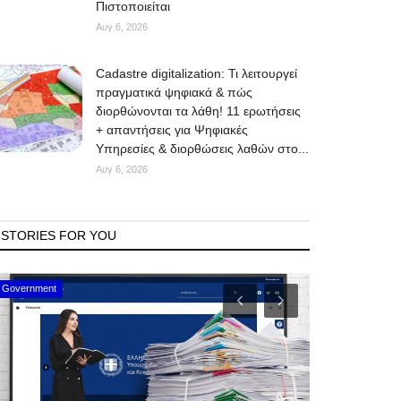
Πιστοποιείται
Αυγ 6, 2026
Cadastre digitalization: Τι λειτουργεί
πραγματικά ψηφιακά & πώς
διορθώνονται τα λάθη! 11 ερωτήσεις
+ απαντήσεις για Ψηφιακές
Υπηρεσίες & διορθώσεις λαθών στο...
Αυγ 6, 2026
STORIES FOR YOU
Mykonos Events
Mykonos News