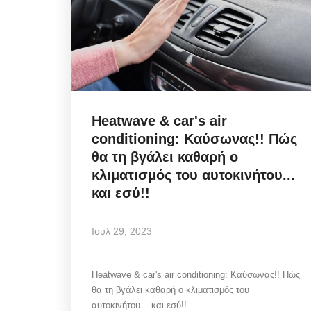
Police Misconduct: Συνελ
αστυνομικός στην Μύκονο
για...
Heatwave & car's air
conditioning: Καύσωνας!! Πώς
Αυγ 6, 2026
θα τη βγάλει καθαρή ο
κλιματισμός του αυτοκινήτου...
και εσύ!!
Police Misconduct / Στην Μύκονο, συνελήφ
αστυνομικός, που υπηρετεί στη Γενική...
Ιουλ 29, 2023
Heatwave & car's air conditioning: Καύσωνας!! Πώς
θα τη βγάλει καθαρή ο κλιματισμός του
αυτοκινήτου... και εσύ!!