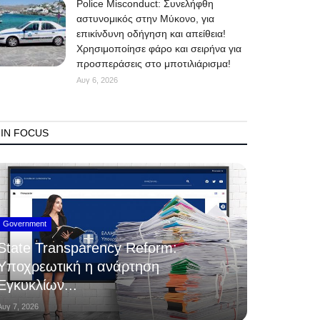
Police Misconduct: Συνελήφθη
αστυνομικός στην Μύκονο, για
επικίνδυνη οδήγηση και απείθεια!
Χρησιμοποίησε φάρο και σειρήνα για
προσπεράσεις στο μποτιλιάρισμα!
Αυγ 6, 2026
IN FOCUS
Government
State Transparency Reform:
Υποχρεωτική η ανάρτηση
Εγκυκλίων...
Αυγ 7, 2026