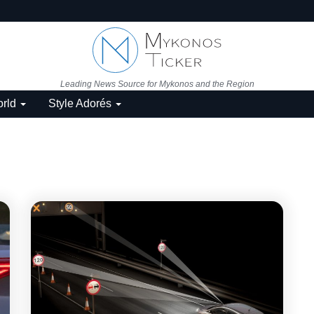
Leading News Source for Mykonos and the Region
rld
Style Adorés