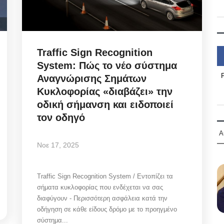
Traffic Sign Recognition
System: Πώς το νέο σύστημα
Αναγνώρισης Σημάτων
Κυκλοφορίας «διαβάζει» την
οδική σήμανση και ειδοποιεί
τον οδηγό
Α
Νοε 17, 2025
Traffic Sign Recognition System / Εντοπίζει τα
σήματα κυκλοφορίας που ενδέχεται να σας
διαφύγουν - Περισσότερη ασφάλεια κατά την
οδήγηση σε κάθε είδους δρόμο με το προηγμένο
σύστημα...