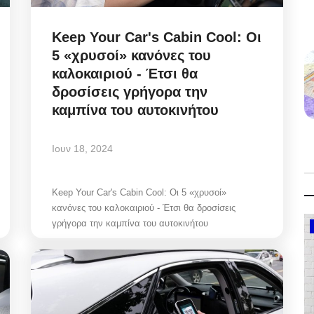
Keep Your Car's Cabin Cool: Οι
5 «χρυσοί» κανόνες του
καλοκαιριού - Έτσι θα
δροσίσεις γρήγορα την
καμπίνα του αυτοκινήτου
Ιουν 18, 2024
Keep Your Car's Cabin Cool: Οι 5 «χρυσοί»
κανόνες του καλοκαιριού - Έτσι θα δροσίσεις
γρήγορα την καμπίνα του αυτοκινήτου
Government