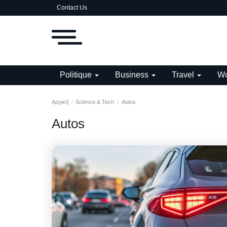
Contact Us
Politique
Business
Travel
Wo
Αρχική
Science & Tech
Autos
Autos