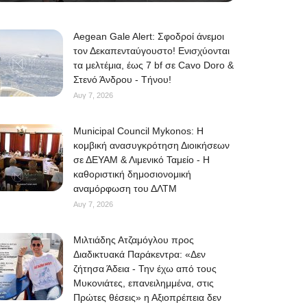
Aegean Gale Alert: Σφοδροί άνεμοι
τον Δεκαπενταύγουστο! Ενισχύονται
τα μελτέμια, έως 7 bf σε Cavo Doro &
Στενό Άνδρου - Τήνου!
Αυγ 7, 2026
Municipal Council Mykonos: Η
κομβική ανασυγκρότηση Διοικήσεων
σε ΔΕΥΑΜ & Λιμενικό Ταμείο - Η
καθοριστική δημοσιονομική
αναμόρφωση του ΔΛΤΜ
Αυγ 7, 2026
Μιλτιάδης Ατζαμόγλου προς
Διαδικτυακά Παράκεντρα: «Δεν
ζήτησα Άδεια - Την έχω από τους
Μυκονιάτες, επανειλημμένα, στις
Πρώτες θέσεις» η Αξιοπρέπεια δεν