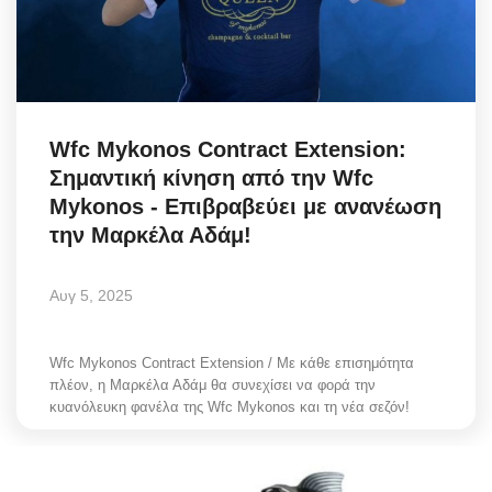
Science & Tech
Aegean Islands
Σεβασμιώτατος Δωρόθεος Β’
Wfc Mykonos Contract Extension:
Σημαντική κίνηση από την Wfc
Cost Of Living Crisis
Mykonos - Επιβραβεύει με ανανέωση
την Μαρκέλα Αδάμ!
Opinion + Analysis
Αυγ 5, 2025
L’Art des Sens
Wfc Mykonos Contract Extension / Με κάθε επισημότητα
All News
πλέον, η Μαρκέλα Αδάμ θα συνεχίσει να φορά την
κυανόλευκη φανέλα της Wfc Mykonos και τη νέα σεζόν!
Local Elections 2023
About