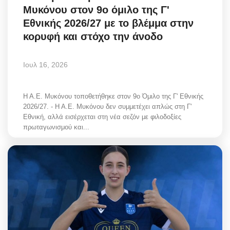
Μυκόνου στον 9ο όμιλο της Γ'
Greece
Εθνικής 2026/27 με το βλέμμα στην
κορυφή και στόχο την άνοδο
Entertainment
Arts & Culture
Ιουλ 16, 2026
Mykonos
Η Α.Ε. Μυκόνου τοποθετήθηκε στον 9ο Όμιλο της Γ' Εθνικής
2026/27. - Η Α.Ε. Μυκόνου δεν συμμετέχει απλώς στη Γ'
Mykonos Ticker TV
Εθνική, αλλά εισέρχεται στη νέα σεζόν με φιλοδοξίες
πρωταγωνισμού και...
Sport
Sustainability
Health
In Pictures