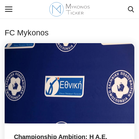
FC Mykonos
Contact Us
Politique
Business
Travel
World
Style Adorés
Championship Ambition: Η Α.Ε.