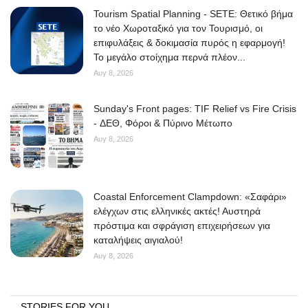
Tourism Spatial Planning - SETE: Θετικό βήμα
το νέο Χωροταξικό για τον Τουρισμό, οι
επιφυλάξεις & δοκιμασία πυρός η εφαρμογή!
Το μεγάλο στοίχημα περνά πλέον...
Αυγ 8, 2026
Sunday's Front pages: TIF Relief vs Fire Crisis
- ΔΕΘ, Φόροι & Πύρινο Μέτωπο
Αυγ 8, 2026
Coastal Enforcement Clampdown: «Σαφάρι»
ελέγχων στις ελληνικές ακτές! Αυστηρά
πρόστιμα και σφράγιση επιχειρήσεων για
καταλήψεις αιγιαλού!
Αυγ 8, 2026
STORIES FOR YOU