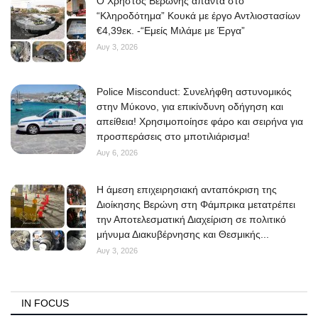
O Χρήστος Βερώνης απαντά στο
“Κληροδότημα” Κουκά με έργο Αντλιοστασίων
€4,39εκ. -“Εμείς Μιλάμε με Έργα”
Αυγ 3, 2026
Police Misconduct: Συνελήφθη αστυνομικός
στην Μύκονο, για επικίνδυνη οδήγηση και
απείθεια! Χρησιμοποίησε φάρο και σειρήνα για
προσπεράσεις στο μποτιλιάρισμα!
Αυγ 6, 2026
Η άμεση επιχειρησιακή ανταπόκριση της
Διοίκησης Βερώνη στη Φάμπρικα μετατρέπει
την Αποτελεσματική Διαχείριση σε πολιτικό
μήνυμα Διακυβέρνησης και Θεσμικής...
Αυγ 3, 2026
IN FOCUS