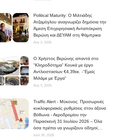
Political Maturity: Ο Μιλτιάδης
Ατζαμόγλου αναγνωρίζει δημόσια την
Άμεση Επιχειρησιακή Ανταπόκριση
Βερώνη και ΔΕΥΑΜ στη Φάμπρικα
Αυγ 3, 2026
O Χρήστος Βερώνης απαντά στο
“Κληροδότημα” Κουκά με έργο
Αντλιοστασίων €4,39εκ. -“Εμείς
Μιλάμε με Έργα”
Αυγ 3, 2026
Traffic Alert - Μύκονος: Προσωρινές
κυκλοφοριακές ρυθμίσεις στον άξονα
Βόθωνα - Αεροδρομίου την
Παρασκευή 31 Ιουλίου 2026 – Όλα
όσα πρέπει να γνωρίζουν οδηγοί,...
Ιουλ 30, 2026