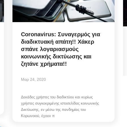
Coronavirus: Συναγερμός για
 Πώς
Municipal Council Mykonos: Η
διαδικτυακή απάτη!! Χάκερ
κομβική ανασυγκρότηση
σπάνε λογαριασμούς
Διοικήσεων...
κοινωνικής δικτύωσης και
ζητάνε χρήματα!!
Αυγ 7, 2026
Μαρ 24, 2020
ει το
Mykonos Ticker | Δημοτικό Συμβούλιο Μυκόνου
07/08/2026: Ψηφοφορία για αναμόρφωση...
Δεκάδες χρήστες του διαδικτύου και κυρίως
χρήστες συγκεκριμένης ιστοσελίδας κοινωνικής
Δικτύωσης, εν μέσω της πανδημίας του
Κορωνοιού, έχουν π