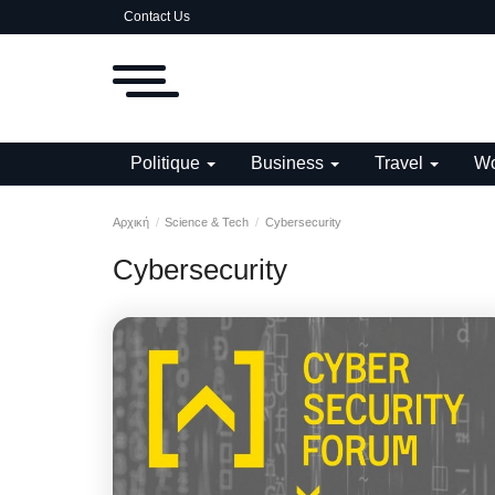
Contact Us
Politique
Business
Travel
Wo
Αρχική
Science & Tech
Cybersecurity
Cybersecurity