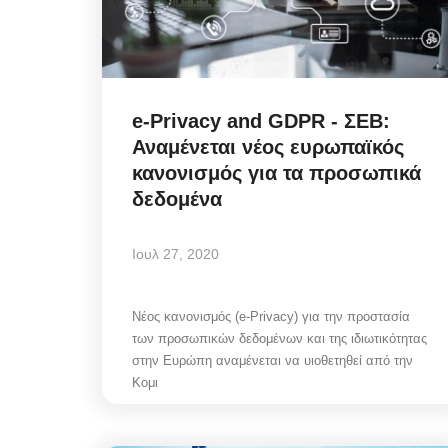
e-Privacy and GDPR - ΣΕΒ:
Infrastructure Resilience:
Αναμένεται νέος ευρωπαϊκός
η στρατηγική της ΔΕΥΑΜ
κανονισμός για τα προσωπικά
μετατρέπει...
δεδομένα
Αυγ 5, 2026
Ιουλ 27, 2020
Η πολιτική στρατηγική της ΔΕΥΑΜ μετατρέπ
Νέος κανονισμός (e-Privacy) για την προστασία
αντλιοστάσιο Αλευκάνδρας σε υπόδειγμα...
των προσωπικών δεδομένων και της ιδιωτικότητας
στην Ευρώπη αναμένεται να υιοθετηθεί από την
Κομι