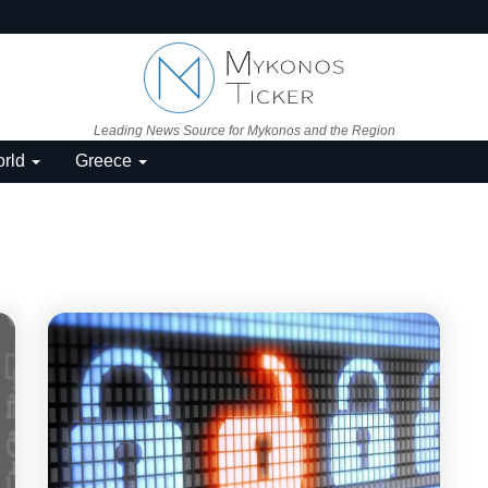
Leading News Source for Mykonos and the Region
rld
Greece