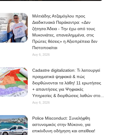
Μιλτιάδης Ατζαμόγλου προς
Διαδικτυακά Παράκεντρα: «Δεν
ζήτησα Άδεια - Την έχω από τους
Μυκονιάτες, επανειλημμένα, στις
Πρώτες θέσεις» η Αξιοπρέπεια δεν
Πιστοποιείται
Αυγ 6, 2026
Cadastre digitalization: Τι λειτουργεί
πραγματικά ψηφιακά & πώς
διορθώνονται τα λάθη! 11 ερωτήσεις
+ απαντήσεις για Ψηφιακές
Υπηρεσίες & διορθώσεις λαθών στο...
Αυγ 6, 2026
Police Misconduct: Συνελήφθη
αστυνομικός στην Μύκονο, για
επικίνδυνη οδήγηση και απείθεια!