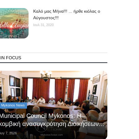
Kαλό μας Μήνα!!! ... ήρθε κιόλας ο
Αύγουστος!!!
Ιουλ 31, 2020
IN FOCUS
Mykonos News
Municipal Council Mykonos: Η
κομβική ανασυγκρότηση Διοικήσεων...
Αυγ 7, 2026