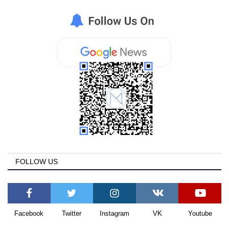
Greece
Entertainment
Arts & Culture
Mykonos
Mykonos Ticker TV
Sport
FOLLOW US
Health
Sustainability
Facebook
Twitter
Instagram
VK
Youtube
In Pictures