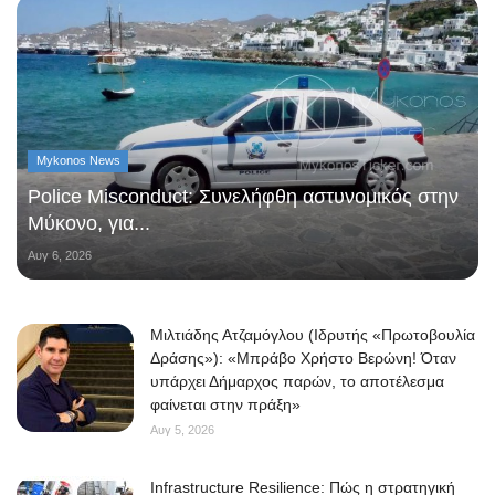
Mykonos News
Police Misconduct: Συνελήφθη αστυνομικός στην
Μύκονο, για...
Αυγ 6, 2026
Μιλτιάδης Ατζαμόγλου (Ιδρυτής «Πρωτοβουλία
Δράσης»): «Μπράβο Χρήστο Βερώνη! Όταν
υπάρχει Δήμαρχος παρών, το αποτέλεσμα
φαίνεται στην πράξη»
Αυγ 5, 2026
Infrastructure Resilience: Πώς η στρατηγική