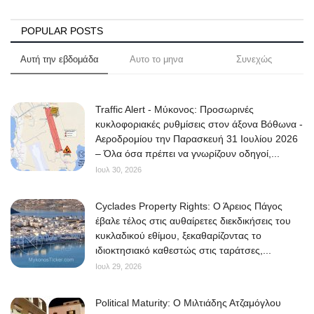
Science & Tech
POPULAR POSTS
Aegean Islands
Αυτή την εβδομάδα
Αυτο το μηνα
Συνεχώς
Σεβασμιώτατος Δωρόθεος Β’
Traffic Alert - Μύκονος: Προσωρινές
κυκλοφοριακές ρυθμίσεις στον άξονα Βόθωνα -
Cost Of Living Crisis
Αεροδρομίου την Παρασκευή 31 Ιουλίου 2026
– Όλα όσα πρέπει να γνωρίζουν οδηγοί,...
Opinion + Analysis
Ιουλ 30, 2026
L’Art des Sens
Cyclades Property Rights: Ο Άρειος Πάγος
έβαλε τέλος στις αυθαίρετες διεκδικήσεις του
Local Elections 2023
κυκλαδικού εθίμου, ξεκαθαρίζοντας το
ιδιοκτησιακό καθεστώς στις ταράτσες,...
Ιουλ 29, 2026
All News
Political Maturity: Ο Μιλτιάδης Ατζαμόγλου
About