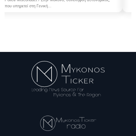
πρώην Αντιδημάρχου Μυκόνου,...