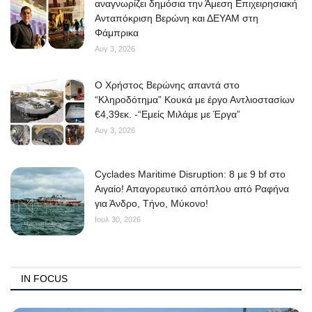
αναγνωρίζει δημόσια την Άμεση Επιχειρησιακή
Ανταπόκριση Βερώνη και ΔΕΥΑΜ στη
Elections 2023
Φάμπρικα
Αυγ 3, 2026
Γλώσσα
O Χρήστος Βερώνης απαντά στο
Ελληνικά
English
“Κληροδότημα” Κουκά με έργο Αντλιοστασίων
€4,39εκ. -“Εμείς Μιλάμε με Έργα”
Αυγ 3, 2026
Cyclades Maritime Disruption: 8 με 9 bf στο
Αιγαίο! Απαγορευτικό απόπλου από Ραφήνα
για Άνδρο, Τήνο, Μύκονο!
Ιουλ 30, 2026
IN FOCUS