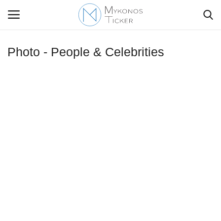
Photo - People & Celebrities
Contact Us
Politique
Business
Travel
World
Style Adorés