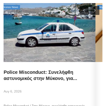
Mykonos News
Μιλτιάδης Ατζαμόγλου (Ιδρυτής
«Πρωτοβουλία Δράσης»): «Μπράβο...
Αυγ 5, 2026
Η επίσημη θέση του ιδρυτή της «Πρωτοβουλίας Δράσης» και