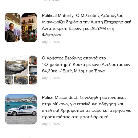
Political Maturity: Ο Μιλτιάδης Ατζαμόγλου
αναγνωρίζει δημόσια την Άμεση Επιχειρησιακή
Ανταπόκριση Βερώνη και ΔΕΥΑΜ στη
Φάμπρικα
Αυγ 3, 2026
O Χρήστος Βερώνης απαντά στο
“Κληροδότημα” Κουκά με έργο Αντλιοστασίων
€4,39εκ. -“Εμείς Μιλάμε με Έργα”
Αυγ 3, 2026
Police Misconduct: Συνελήφθη αστυνομικός
στην Μύκονο, για επικίνδυνη οδήγηση και
απείθεια! Χρησιμοποίησε φάρο και σειρήνα για
προσπεράσεις στο μποτιλιάρισμα!
Αυγ 6, 2026