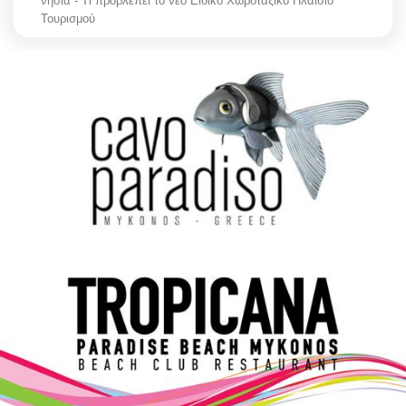
νησιά - Τι προβλέπει το νέο Ειδικό Χωροταξικό Πλαίσιο
Τουρισμού
Elections 2023
Γλώσσα
Ελληνικά
English