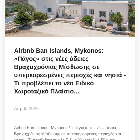
Science & Tech
Aegean Islands
Σεβασμιώτατος Δωρόθεος Β’
Airbnb Ban Islands, Mykonos:
Cost Of Living Crisis
«Πάγος» στις νέες άδειες
Βραχυχρόνιας Μίσθωσης σε
Opinion + Analysis
υπερκορεσμένες περιοχές και νησιά -
Τι προβλέπει το νέο Ειδικό
L’Art des Sens
Χωροταξικό Πλαίσιο...
All News
Απρ 6, 2026
Local Elections 2023
Airbnb Ban Islands, Mykonos / «Πάγος» στις νέες άδειες
Βραχυχρόνιας Μίσθωσης σε υπερκορεσμένες περιοχές και
About