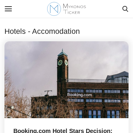
Hotels - Accomodation
Contact Us
Politique
Business
Travel
World
Style Adorés
Booking.com Hotel Stars Decision: