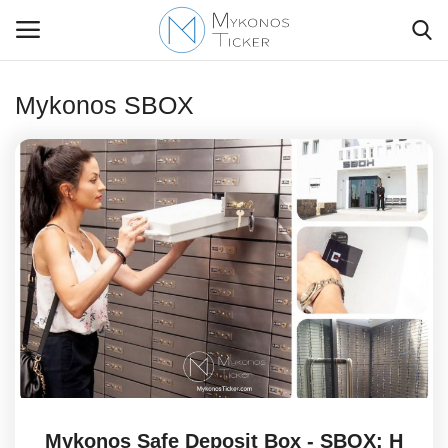
Mykonos SBOX
Contact Us
Politique
Business
Travel
World
Greece
Mykonos Safe Deposit Box - SBOX: Η