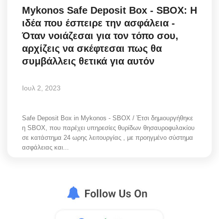
Mykonos Safe Deposit Box - SBOX: Η
ιδέα που έσπειρε την ασφάλεια -
Όταν νοιάζεσαι για τον τόπο σου,
αρχίζεις να σκέφτεσαι πως θα
συμβάλλεις θετικά για αυτόν
Ιουλ 2, 2023
Safe Deposit Box in Mykonos - SBOX / Έτσι δημιουργήθηκε
η SBOX, που παρέχει υπηρεσίες θυρίδων θησαυροφυλακίου
σε κατάστημα 24 ωρης λειτουργίας , με προηγμένο σύστημα
ασφάλειας και...