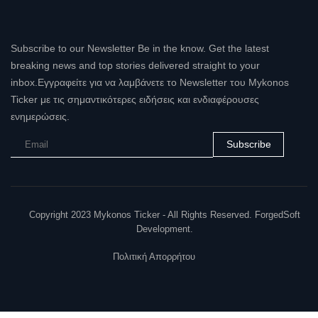
Subscribe to our Newsletter Be in the know. Get the latest
breaking news and top stories delivered straight to your
inbox.Εγγραφείτε για να λαμβάνετε το Newsletter του Mykonos
Ticker με τις σημαντικότερες ειδήσεις και ενδιαφέρουσες
ενημερώσεις.
Subscribe
Copyright 2023 Mykonos Ticker - All Rights Reserved. ForgedSoft
Development.
Πολιτική Απορρήτου