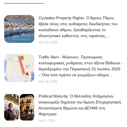
Cyclades Property Rights: Ο Άρειος Πάγος
έβαλε τέλος στις αυθαίρετες διεκδικήσεις του
κυκλαδικού εθίμου, ξεκαθαρίζοντας το
ιδιοκτησιακό καθεστώς στις ταράτσες,...
Ιουλ 29, 2026
Traffic Alert - Μύκονος: Προσωρινές
κυκλοφοριακές ρυθμίσεις στον άξονα Βόθωνα -
Αεροδρομίου την Παρασκευή 31 Ιουλίου 2026
– Όλα όσα πρέπει να γνωρίζουν οδηγοί,...
Ιουλ 30, 2026
Political Maturity: Ο Μιλτιάδης Ατζαμόγλου
αναγνωρίζει δημόσια την Άμεση Επιχειρησιακή
Ανταπόκριση Βερώνη και ΔΕΥΑΜ στη
Φάμπρικα
Αυγ 3, 2026