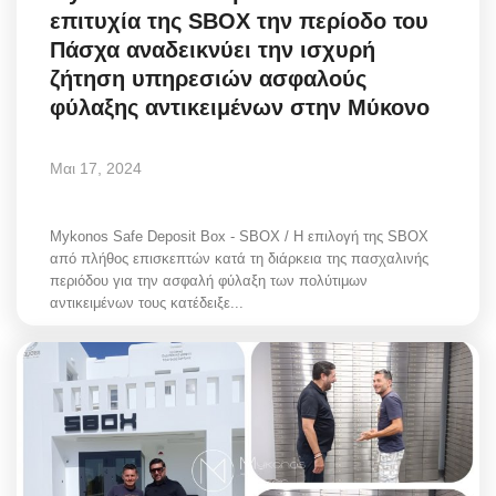
επιτυχία της SBOX την περίοδο του
Style Adorés
Πάσχα αναδεικνύει την ισχυρή
ζήτηση υπηρεσιών ασφαλούς
Entertainment
φύλαξης αντικειμένων στην Μύκονο
Arts & Culture
Μαι 17, 2024
Mykonos
Mykonos Safe Deposit Box - SBOX / Η επιλογή της SBOX
Mykonos Ticker TV
από πλήθος επισκεπτών κατά τη διάρκεια της πασχαλινής
περιόδου για την ασφαλή φύλαξη των πολύτιμων
Sport
αντικειμένων τους κατέδειξε...
Health
Sustainability
In Pictures