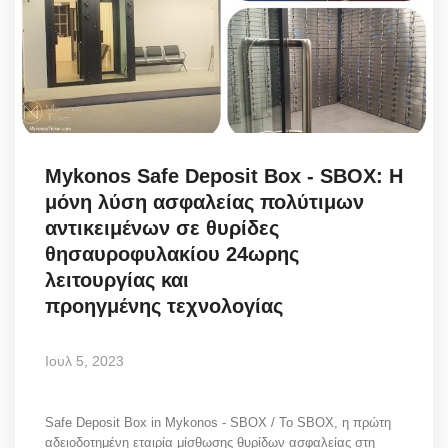
Mykonos Safe Deposit Box - SBOX: Η
μόνη λύση ασφαλείας πολύτιμων
αντικειμένων σε θυρίδες
θησαυροφυλακίου 24ωρης
λειτουργίας και
προηγμένης τεχνολογίας
Ιουλ 5, 2023
Safe Deposit Box in Mykonos - SBOX / Το SBOX, η πρώτη
αδειοδοτημένη εταιρία μίσθωσης θυρίδων ασφαλείας στη