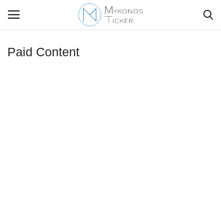
Paid Content
Contact Us
Politique
Business
Travel
World
Style Adorés