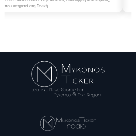
πρώην Αντιδημάρχου Μυκόνου,...