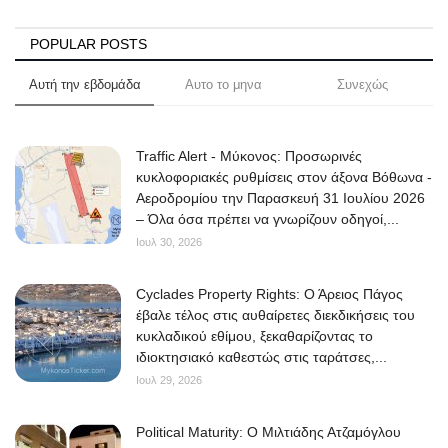
Science & Tech
POPULAR POSTS
Aegean Islands
Αυτή την εβδομάδα
Αυτο το μηνα
Συνεχώς
Σεβασμιώτατος Δωρόθεος Β’
Traffic Alert - Μύκονος: Προσωρινές
κυκλοφοριακές ρυθμίσεις στον άξονα Βόθωνα -
Cost Of Living Crisis
Αεροδρομίου την Παρασκευή 31 Ιουλίου 2026
– Όλα όσα πρέπει να γνωρίζουν οδηγοί,...
Opinion + Analysis
Ιουλ 30, 2026
L’Art des Sens
Cyclades Property Rights: Ο Άρειος Πάγος
έβαλε τέλος στις αυθαίρετες διεκδικήσεις του
Local Elections 2023
κυκλαδικού εθίμου, ξεκαθαρίζοντας το
ιδιοκτησιακό καθεστώς στις ταράτσες,...
Ιουλ 29, 2026
All News
Political Maturity: Ο Μιλτιάδης Ατζαμόγλου
About