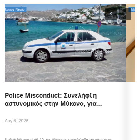
Mykonos News
Μιλτιάδης Ατζαμόγλου (Ιδρυτής
«Πρωτοβουλία Δράσης»): «Μπράβο...
Αυγ 5, 2026
Η επίσημη θέση του ιδρυτή της «Πρωτοβουλίας Δράσης» και