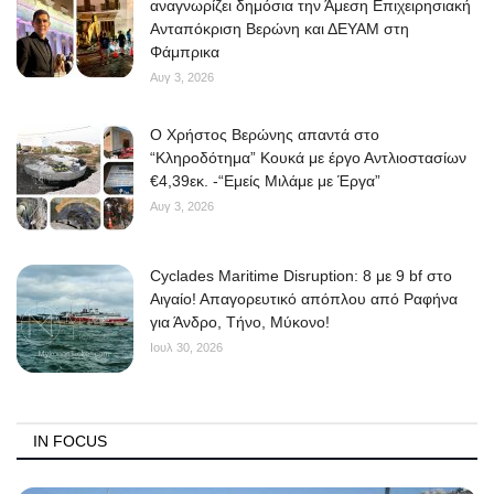
αναγνωρίζει δημόσια την Άμεση Επιχειρησιακή
Ανταπόκριση Βερώνη και ΔΕΥΑΜ στη
Elections 2023
Φάμπρικα
Αυγ 3, 2026
Γλώσσα
O Χρήστος Βερώνης απαντά στο
Ελληνικά
English
“Κληροδότημα” Κουκά με έργο Αντλιοστασίων
€4,39εκ. -“Εμείς Μιλάμε με Έργα”
Αυγ 3, 2026
Cyclades Maritime Disruption: 8 με 9 bf στο
Αιγαίο! Απαγορευτικό απόπλου από Ραφήνα
για Άνδρο, Τήνο, Μύκονο!
Ιουλ 30, 2026
IN FOCUS