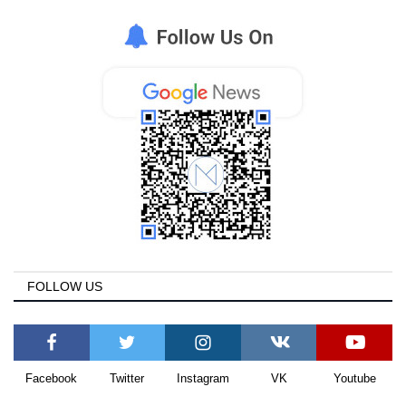
Greece
Entertainment
Arts & Culture
Mykonos
Mykonos Ticker TV
Sport
FOLLOW US
Health
Sustainability
Facebook
Twitter
Instagram
VK
Youtube
In Pictures