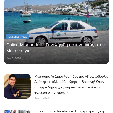
Mykonos News
Police Misconduct: Συνελήφθη αστυνομικός στην
Μύκονο, για...
Αυγ 6, 2026
Μιλτιάδης Ατζαμόγλου (Ιδρυτής «Πρωτοβουλία
Δράσης»): «Μπράβο Χρήστο Βερώνη! Όταν
υπάρχει Δήμαρχος παρών, το αποτέλεσμα
φαίνεται στην πράξη»
Αυγ 5, 2026
Infrastructure Resilience: Πώς η στρατηγική