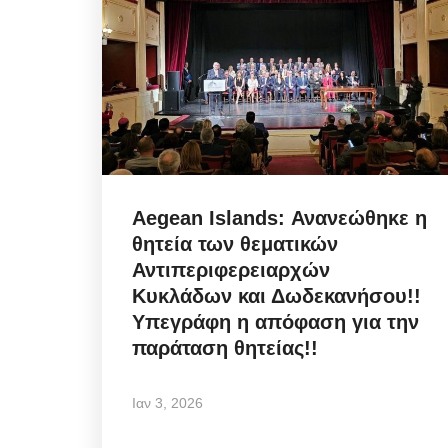
Tax Compliance Crackdow
Ξεκινούν οι μεγάλοι έλεγχ
μετά...
Aegean Islands: Ανανεώθηκε η
Αυγ 5, 2026
θητεία των θεματικών
Αντιπεριφερειαρχών
Κυκλάδων και Δωδεκανήσου!!
Tax Compliance Crackdown / Ξεκινούν οι μ
έλεγχοι μετά τις δηλώσεις! Ποιες...
Υπεγράφη η απόφαση για την
παράταση θητείας!!
Ιαν 3, 2026