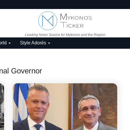
Leading News Source for Mykonos and the Region
rld
Style Adorés
nal Governor