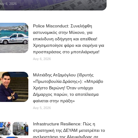
Αυγ 6, 2026
Police Misconduct: Συνελήφθη
αστυνομικός στην Μύκονο, για
επικίνδυνη οδήγηση και απείθεια!
Χρησιμοποίησε φάρο και σειρήνα για
προσπεράσεις στο μποτιλιάρισμα!
Αυγ 6, 2026
Μιλτιάδης Ατζαμόγλου (Ιδρυτής
«Πρωτοβουλία Δράσης»): «Μπράβο
Χρήστο Βερώνη! Όταν υπάρχει
Δήμαρχος παρών, το αποτέλεσμα
φαίνεται στην πράξη»
Αυγ 5, 2026
Infrastructure Resilience: Πώς η
στρατηγική της ΔΕΥΑΜ μετατρέπει το
αντλιοστάσιο της Αλευκάνδρας σε