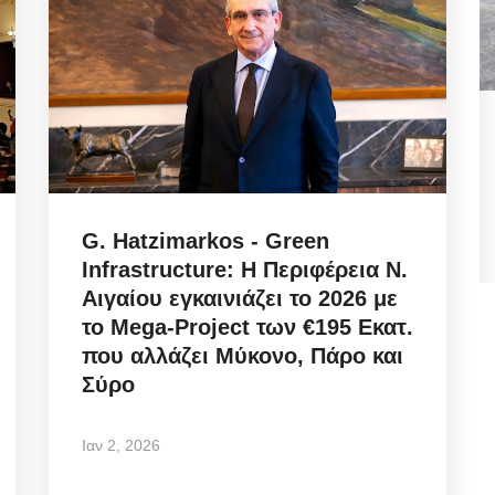
n:
Cadastre digitalization: Τι
οι
λειτουργεί πραγματικά
ψηφιακά...
G. Hatzimarkos - Green
Αυγ 6, 2026
Infrastructure: Η Περιφέρεια Ν.
Αιγαίου εγκαινιάζει το 2026 με
το Mega-Project των €195 Εκατ.
εγάλοι
Cadastre digitalization / Τι λειτουργεί πραγματικά
ψηφιακά & πώς διορθώνονται τα...
που αλλάζει Μύκονο, Πάρο και
Σύρο
Ιαν 2, 2026