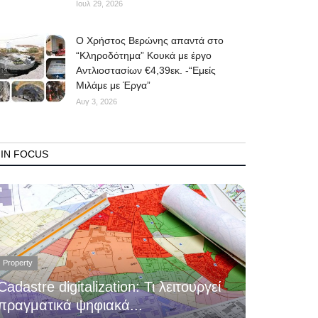
Ιουλ 29, 2026
O Χρήστος Βερώνης απαντά στο
“Κληροδότημα” Κουκά με έργο
Αντλιοστασίων €4,39εκ. -“Εμείς
Μιλάμε με Έργα”
Αυγ 3, 2026
IN FOCUS
Property
Cadastre digitalization: Τι λειτουργεί
πραγματικά ψηφιακά...