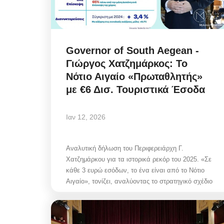
Governor of South Aegean -
Γιώργος Χατζημάρκος: Το
Νότιο Αιγαίο «Πρωταθλητής»
με €6 Δισ. Τουριστικά Έσοδα
Ιαν 12, 2026
Αναλυτική δήλωση του Περιφερειάρχη Γ.
Χατζημάρκου για τα ιστορικά ρεκόρ του 2025. «Σε
Taxes
κάθε 3 ευρώ εσόδων, το ένα είναι από το Νότιο
Αιγαίο», τονίζει, αναλύοντας το στρατηγικό σχέδιο