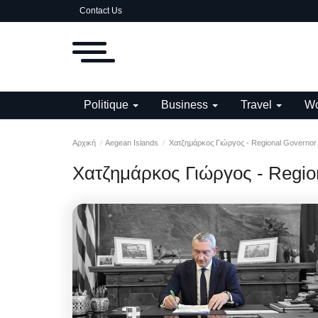
Contact Us
Politique
Business
Travel
Wo
Αρχική
Aegean Islands
Χατζημάρκος Γιώργος - Regional Governor
Χατζημάρκος Γιώργος - Regio