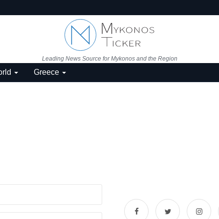
Leading News Source for Mykonos and the Region
rld
Greece