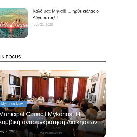
Kαλό μας Μήνα!!! ... ήρθε κιόλας ο
Αύγουστος!!!
Ιουλ 31, 2020
IN FOCUS
Mykonos News
Municipal Council Mykonos: Η
κομβική ανασυγκρότηση Διοικήσεων...
Αυγ 7, 2026