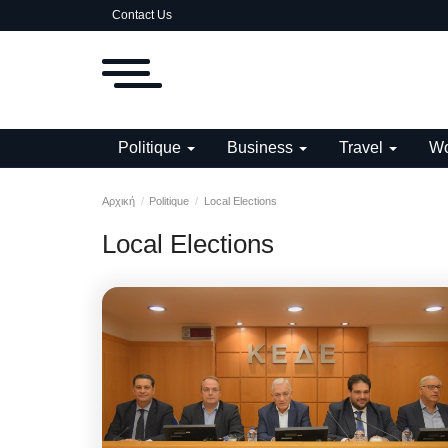
Contact Us
Politique
Business
Travel
Wo
Αρχική
Politique
Local Elections
Local Elections