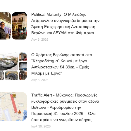
Political Maturity: Ο Μιλτιάδης
Ατζαμόγλου αναγνωρίζει δημόσια την
Άμεση Επιχειρησιακή Ανταπόκριση
Βερώνη και ΔΕΥΑΜ στη Φάμπρικα
Αυγ 3, 2026
O Χρήστος Βερώνης απαντά στο
“Κληροδότημα” Κουκά με έργο
Αντλιοστασίων €4,39εκ. -“Εμείς
Μιλάμε με Έργα”
Αυγ 3, 2026
Traffic Alert - Μύκονος: Προσωρινές
κυκλοφοριακές ρυθμίσεις στον άξονα
Βόθωνα - Αεροδρομίου την
Παρασκευή 31 Ιουλίου 2026 – Όλα
όσα πρέπει να γνωρίζουν οδηγοί,...
Ιουλ 30, 2026