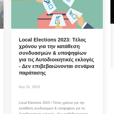
 Πώς
Municipal Council Mykonos: Η
Local Elections 2023: Tέλος
κομβική ανασυγκρότηση
χρόνου για την κατάθεση
Διοικήσεων...
συνδυασμών & υποψηφίων
για τις Αυτοδιοικητικές εκλογές
Αυγ 7, 2026
- Δεν επιβεβαιώνονται σενάρια
παράτασης
ει το
Mykonos Ticker | Δημοτικό Συμβούλιο Μυκόνου
07/08/2026: Ψηφοφορία για αναμόρφωση...
Αυγ 31, 2023
Local Elections 2023 / Tέλος χρόνου για την
κατάθεση συνδυασμών & υποψηφίων για τις
Αυτοδιοικητικές εκλογές - Δεν επιβεβαιώνονται