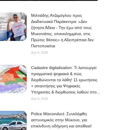
Μιλτιάδης Ατζαμόγλου προς
Διαδικτυακά Παράκεντρα: «Δεν
ζήτησα Άδεια - Την έχω από τους
Μυκονιάτες, επανειλημμένα, στις
Πρώτες θέσεις» η Αξιοπρέπεια δεν
Πιστοποιείται
Αυγ 6, 2026
Cadastre digitalization: Τι λειτουργεί
πραγματικά ψηφιακά & πώς
διορθώνονται τα λάθη! 11 ερωτήσεις
+ απαντήσεις για Ψηφιακές
Υπηρεσίες & διορθώσεις λαθών στο...
Αυγ 6, 2026
Police Misconduct: Συνελήφθη
αστυνομικός στην Μύκονο, για
επικίνδυνη οδήγηση και απείθεια!