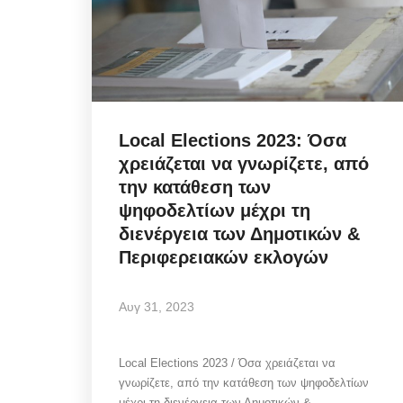
Infrastructure Resilience:
Local Elections 2023: Όσα
η στρατηγική της ΔΕΥΑΜ
χρειάζεται να γνωρίζετε, από
μετατρέπει...
την κατάθεση των
ψηφοδελτίων μέχρι τη
Αυγ 5, 2026
διενέργεια των Δημοτικών &
Περιφερειακών εκλογών
Η πολιτική στρατηγική της ΔΕΥΑΜ μετατρέπ
αντλιοστάσιο Αλευκάνδρας σε υπόδειγμα...
Αυγ 31, 2023
Local Elections 2023 / Όσα χρειάζεται να
γνωρίζετε, από την κατάθεση των ψηφοδελτίων
μέχρι τη διενέργεια των Δημοτικών &