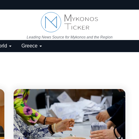
Leading News Source for Mykonos and the Region
rld
Greece