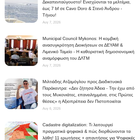
Δεκαπενταύγουστο! Ενισχύονται τα μελτέμια,
έως 7 bf σε Cavo Doro & Στενό Άνδρου -
Τήνου!
Αυγ 7, 2026
Municipal Council Mykonos: Η κομβική
ανασυγκρότηση Διοικήσεων σε ΔΕΥΑΜ &
Λιμενικό Ταμείο - Η καθοριστική δημοσιονομική
αναμόρφωση του ΔΛΤΜ
Αυγ 7, 2026
Μιλτιάδης Ατζαμόγλου προς Διαδικτυακά
Παράκεντρα: «Δεν ζήτησα Άδεια - Την έχω από
τους Μυκονιάτες, επανειλημμένα, στις Πρώτες
θέσεις» η Αξιοπρέπεια δεν Πιστοποιείται
Αυγ 6, 2026
Cadastre digitalization: Τι λειτουργεί
πραγματικά ψηφιακά & πώς διορθώνονται τα
λάθη! 11 ερωτήσεις + απαντήσεις για Ψηφιακές