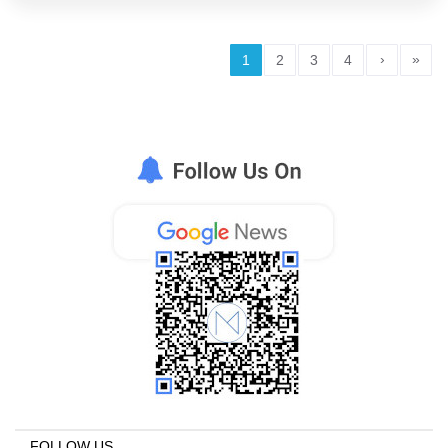
›
»
1
2
3
4
FOLLOW US