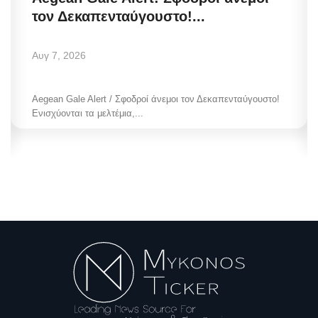
τον Δεκαπενταύγουστο!...
Αυγ 7, 2026
Aegean Gale Alert / Σφοδροί άνεμοι τον Δεκαπενταύγουστο!
Ενισχύονται τα μελτέμια,...