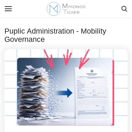
Puplic Administration - Mobility
Governance
Contact Us
Politique
Business
Travel
World
Style Adorés