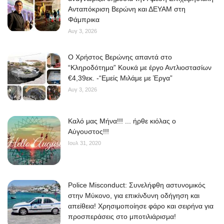
Ανταπόκριση Βερώνη και ΔΕΥΑΜ στη
Φάμπρικα
Αυγ 3, 2026
O Χρήστος Βερώνης απαντά στο
“Κληροδότημα” Κουκά με έργο Αντλιοστασίων
€4,39εκ. -“Εμείς Μιλάμε με Έργα”
Αυγ 3, 2026
Kαλό μας Μήνα!!! ... ήρθε κιόλας ο
Αύγουστος!!!
Ιουλ 31, 2020
Police Misconduct: Συνελήφθη αστυνομικός
στην Μύκονο, για επικίνδυνη οδήγηση και
απείθεια! Χρησιμοποίησε φάρο και σειρήνα για
προσπεράσεις στο μποτιλιάρισμα!