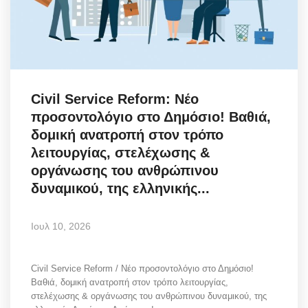
Science & Tech
Aegean Islands
Σεβασμιώτατος Δωρόθεος Β’
Civil Service Reform: Νέο
προσοντολόγιο στο Δημόσιο! Βαθιά,
Cost Of Living Crisis
δομική ανατροπή στον τρόπο
λειτουργίας, στελέχωσης &
Opinion + Analysis
οργάνωσης του ανθρώπινου
δυναμικού, της ελληνικής...
L’Art des Sens
Ιουλ 10, 2026
All News
Local Elections 2023
Civil Service Reform / Νέο προσοντολόγιο στο Δημόσιο!
Βαθιά, δομική ανατροπή στον τρόπο λειτουργίας,
στελέχωσης & οργάνωσης του ανθρώπινου δυναμικού, της
About