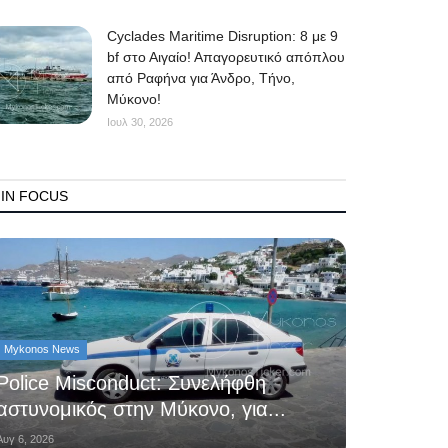
Cyclades Maritime Disruption: 8 με 9
bf στο Αιγαίο! Απαγορευτικό απόπλου
από Ραφήνα για Άνδρο, Τήνο,
Μύκονο!
Ιουλ 30, 2026
IN FOCUS
Mykonos News
Police Misconduct: Συνελήφθη
αστυνομικός στην Μύκονο, για...
Αυγ 6, 2026