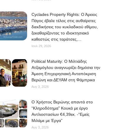
Cyclades Property Rights: Ο Άρειος
Πάγος έβαλε τέλος στις αυθαίρετες
διεκδικήσεις του κυκλαδικού εθίμου,
ξεκαθαρίζοντας το ιδιοκτησιακό
καθεστώς στις ταράτσες,...
Ιουλ 29, 2026
Political Maturity: Ο Μιλτιάδης
Ατζαμόγλου αναγνωρίζει δημόσια την
Άμεση Επιχειρησιακή Ανταπόκριση
Βερώνη και ΔΕΥΑΜ στη Φάμπρικα
Αυγ 3, 2026
O Χρήστος Βερώνης απαντά στο
“Κληροδότημα” Κουκά με έργο
Αντλιοστασίων €4,39εκ. -“Εμείς
Μιλάμε με Έργα”
Αυγ 3, 2026