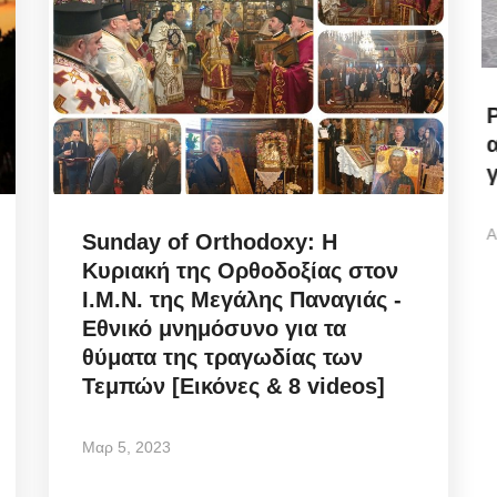
Police Misconduct: Συνελήφθη
για
αστυνομικός στην Μύκονο,
για...
Αυγ 6, 2026
Sunday of Orthodoxy: Η
Κυριακή της Ορθοδοξίας στον
Ι.Μ.Ν. της Μεγάλης Παναγιάς -
Police Misconduct / Στην Μύκονο, συνελήφθη
Εθνικό μνημόσυνο για τα
αστυνομικός, που υπηρετεί στη Γενική...
θύματα της τραγωδίας των
Τεμπών [Εικόνες & 8 videos]
Μαρ 5, 2023