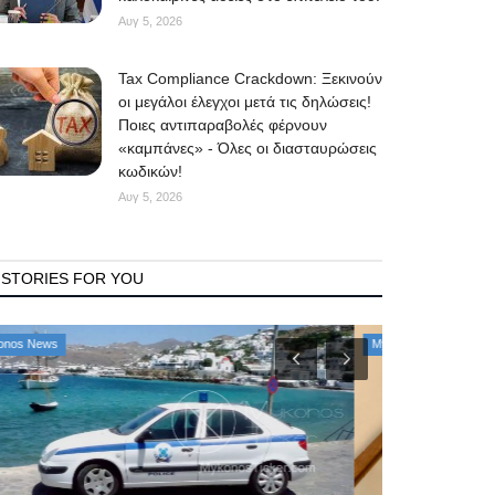
Αυγ 5, 2026
Tax Compliance Crackdown: Ξεκινούν
οι μεγάλοι έλεγχοι μετά τις δηλώσεις!
Ποιες αντιπαραβολές φέρνουν
«καμπάνες» - Όλες οι διασταυρώσεις
κωδικών!
Αυγ 5, 2026
STORIES FOR YOU
Mykonos News
Mykonos Δ.Ε.Υ.Α