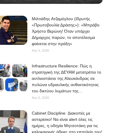
Μιλτιάδης Ατζαμόγλου (Ιδρυτής
«Πρωτοβουλία Δράσης»): «Μπράβο
Χρήστο Βερώνη! Όταν υπάρχει
Δήμαρχος παρών, το αποτέλεσμα
φαίνεται στην πράξη»
Αυγ 5, 2026
Infrastructure Resilience: Πώς η
στρατηγική της ΔΕΥΑΜ μετατρέπει το
αντλιοστάσιο της Αλευκάνδρας σε
πυλώνα υδραυλικής ανθεκτικότητας
του δικτύου λυμάτων της...
Αυγ 5, 2026
Cabinet Discipline: Διακοπές με
αστερίσκο! Να είναι alert όλες τις
ημέρες, η οδηγία Μητσοτάκη για τις
καλοκαιρινές άδειες στο επιτελείο του!