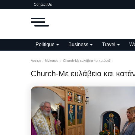
Contact Us
Politique
Business
Travel
Wo
Αρχική
Mykonos
Church-Με ευλάβεια και κατάνυξη
Church-Με ευλάβεια και κατά