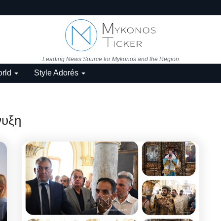
Leading News Source for Mykonos and the Region
rld
Style Adorés
νυξη