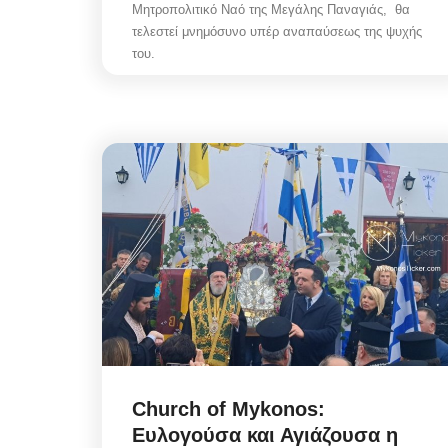
Μητροπολιτικό Ναό της Μεγάλης Παναγιάς, θα
τελεστεί μνημόσυνο υπέρ αναπαύσεως της ψυχής
του.
Church of Mykonos:
Ευλογούσα και Αγιάζουσα η