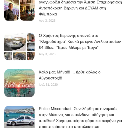
αναγνωρίζει δημόσια την Άμεση Επιχειρησιακή
Ανταπόκριση Βερώνη και ΔΕΥΑΜ στη
Φάμπρικα
Αυγ 3, 2026
O Χρήστος Βερώνης απαντά στο
“Κληροδότημα” Κουκά με έργο Αντλιοστασίων
€4,39εκ. -“Εμείς Μιλάμε με Έργα”
Αυγ 3, 2026
Kαλό μας Μήνα!!! ... ήρθε κιόλας ο
Αύγουστος!!!
Ιουλ 31, 2020
Police Misconduct: Συνελήφθη αστυνομικός
στην Μύκονο, για επικίνδυνη οδήγηση και
απείθεια! Χρησιμοποίησε φάρο και σειρήνα για
προσπεράσεις στο μποτιλιάρισμα!