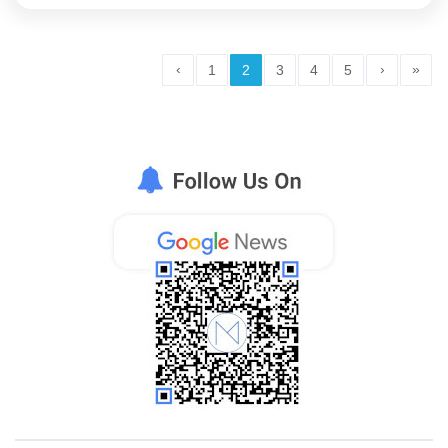
‹
›
»
1
2
3
4
5