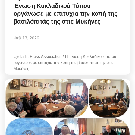
Ένωση Κυκλαδικού Τύπου
Greece
οργάνωσε με επιτυχία την κοπή της
βασιλόπιτάς της στις Μυκήνες
Entertainment
Arts & Culture
Φεβ 13, 2026
Mykonos
Cycladic Press Association / Η Ένωση Κυκλαδικού Τύπου
οργάνωσε με επιτυχία την κοπή της βασιλόπιτάς της στις
Mykonos Ticker TV
Μυκήνες
Sport
Sustainability
Health
In Pictures