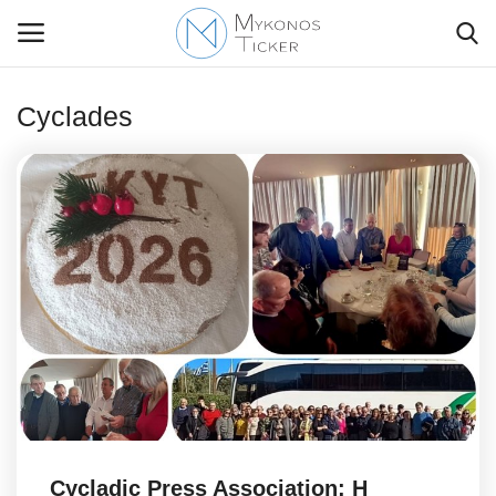
Cyclades
Contact Us
Politique
Business
Travel
World
Style Adorés
Cycladic Press Association: Η