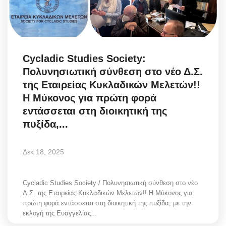
Science & Tech
Aegean Islands
Cycladic Studies Society:
Σεβασμιώτατος Δωρόθεος Β’
Πολυνησιωτική σύνθεση στο νέο Δ.Σ.
της Εταιρείας Κυκλαδικών Μελετών!!
Cost Of Living Crisis
Η Μύκονος για πρώτη φορά
εντάσσεται στη διοικητική της
Opinion + Analysis
πυξίδα,...
L’Art des Sens
Δεκ 18, 2025
All News
Cycladic Studies Society / Πολυνησιωτική σύνθεση στο νέο
Δ.Σ. της Εταιρείας Κυκλαδικών Μελετών!! Η Μύκονος για
Local Elections 2023
πρώτη φορά εντάσσεται στη διοικητική της πυξίδα, με την
εκλογή της Ευαγγελίας...
About