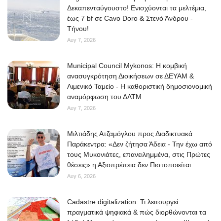
Δεκαπενταύγουστο! Ενισχύονται τα μελτέμια,
έως 7 bf σε Cavo Doro & Στενό Άνδρου -
Τήνου!
Αυγ 7, 2026
Municipal Council Mykonos: Η κομβική
ανασυγκρότηση Διοικήσεων σε ΔΕΥΑΜ &
Λιμενικό Ταμείο - Η καθοριστική δημοσιονομική
αναμόρφωση του ΔΛΤΜ
Αυγ 7, 2026
Μιλτιάδης Ατζαμόγλου προς Διαδικτυακά
Παράκεντρα: «Δεν ζήτησα Άδεια - Την έχω από
τους Μυκονιάτες, επανειλημμένα, στις Πρώτες
θέσεις» η Αξιοπρέπεια δεν Πιστοποιείται
Αυγ 6, 2026
Cadastre digitalization: Τι λειτουργεί
πραγματικά ψηφιακά & πώς διορθώνονται τα