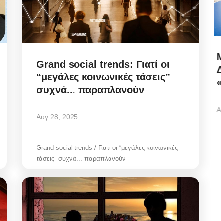
ές
Μιλτιάδης Ατζαμόγλου προς
Grand social trends: Γιατί οι
t...
Διαδικτυακά Παράκεντρα:
“μεγάλες κοινωνικές τάσεις”
«Δεν...
συχνά... παραπλανούν
Αυγ 6, 2026
Αυγ 28, 2025
! Να
Η πολιτική νομιμοποίηση δεν είναι θέμα θεωρητικής
Grand social trends / Γιατί οι “μεγάλες κοινωνικές
ανάλυσης στα social media. Είναι...
τάσεις” συχνά... παραπλανούν