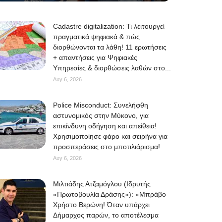
Cadastre digitalization: Τι λειτουργεί
πραγματικά ψηφιακά & πώς
διορθώνονται τα λάθη! 11 ερωτήσεις
+ απαντήσεις για Ψηφιακές
Υπηρεσίες & διορθώσεις λαθών στο...
Αυγ 6, 2026
Police Misconduct: Συνελήφθη
αστυνομικός στην Μύκονο, για
επικίνδυνη οδήγηση και απείθεια!
Χρησιμοποίησε φάρο και σειρήνα για
προσπεράσεις στο μποτιλιάρισμα!
Αυγ 6, 2026
Μιλτιάδης Ατζαμόγλου (Ιδρυτής
«Πρωτοβουλία Δράσης»): «Μπράβο
Χρήστο Βερώνη! Όταν υπάρχει
Δήμαρχος παρών, το αποτέλεσμα