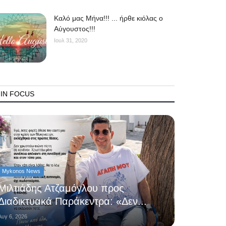
Kαλό μας Μήνα!!! ... ήρθε κιόλας ο
Αύγουστος!!!
Ιουλ 31, 2020
IN FOCUS
Mykonos News
Μιλτιάδης Ατζαμόγλου προς
Διαδικτυακά Παράκεντρα: «Δεν...
Αυγ 6, 2026