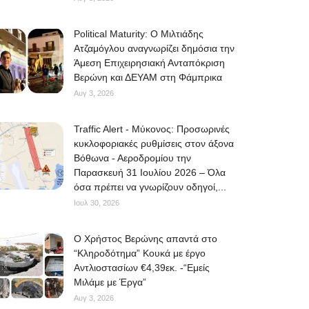
Political Maturity: Ο Μιλτιάδης
Ατζαμόγλου αναγνωρίζει δημόσια την
Άμεση Επιχειρησιακή Ανταπόκριση
Βερώνη και ΔΕΥΑΜ στη Φάμπρικα
Αυγ 3, 2026
Traffic Alert - Μύκονος: Προσωρινές
κυκλοφοριακές ρυθμίσεις στον άξονα
Βόθωνα - Αεροδρομίου την
Παρασκευή 31 Ιουλίου 2026 – Όλα
όσα πρέπει να γνωρίζουν οδηγοί,...
Ιουλ 30, 2026
O Χρήστος Βερώνης απαντά στο
“Κληροδότημα” Κουκά με έργο
Αντλιοστασίων €4,39εκ. -“Εμείς
Μιλάμε με Έργα”
Αυγ 3, 2026