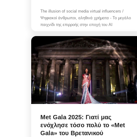
The illusion of social media virtual influencers /
Ψηφιακοί άνθρωποι, αληθινά χρήματα - Το μεγάλο
παιχνίδι της επιρροής στην εποχή του AI
Met Gala 2025: Γιατί μας
ενόχλησε τόσο πολύ το «Met
Gala» του Βρετανικού