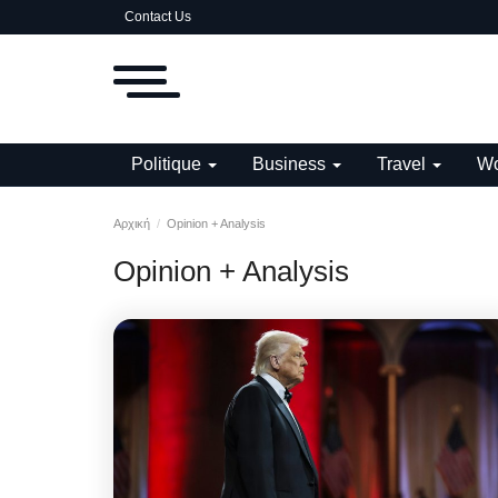
Contact Us
Politique
Business
Travel
Wo
Αρχική
Opinion + Analysis
Opinion + Analysis