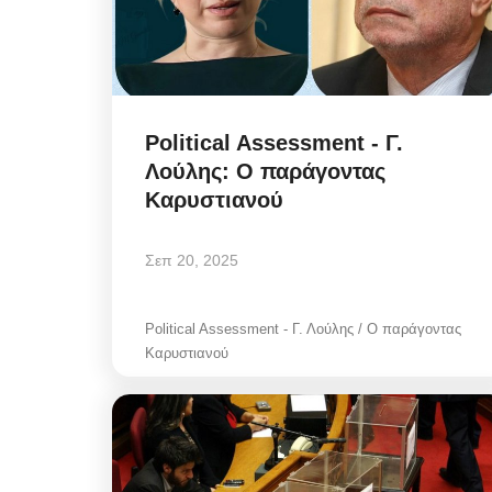
Cabinet Discipline: Διακοπ
Political Assessment - Γ.
με αστερίσκο! Να είναι aler
Λούλης: Ο παράγοντας
Καρυστιανού
Αυγ 5, 2026
Σεπ 20, 2025
Cabinet Discipline / Διακοπές με αστερίσκο
είναι alert όλες τις ημέρες, η οδηγία...
Political Assessment - Γ. Λούλης / Ο παράγοντας
Καρυστιανού