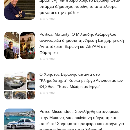
Δράσης»): «Μπράβο Χρήστο Βερώνη! Όταν
υπάρχει Δήμαρχος παρών, το αποτέλεσμα
φαίνεται στην πράξη»
Αυγ 5, 2026
Political Maturity: Ο Μιλτιάδης Ατζαμόγλου
αναγνωρίζει δημόσια την Άμεση Επιχειρησιακή
Ανταπόκριση Βερώνη και ΔΕΥΑΜ στη
Φάμπρικα
Αυγ 3, 2026
O Χρήστος Βερώνης απαντά στο
“Κληροδότημα” Κουκά με έργο Αντλιοστασίων
€4,39εκ. -“Εμείς Μιλάμε με Έργα”
Αυγ 3, 2026
Police Misconduct: Συνελήφθη αστυνομικός
στην Μύκονο, για επικίνδυνη οδήγηση και
απείθεια! Χρησιμοποίησε φάρο και σειρήνα για
προσπεράσεις στο μποτιλιάρισμα!