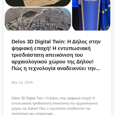
Science & Tech
Aegean Islands
Σεβασμιώτατος Δωρόθεος Β’
Delos 3D Digital Twin: Η Δήλος στην
Cost Of Living Crisis
ψηφιακή εποχή! Η εντυπωσιακή
τρισδιάστατη απεικόνιση του
Opinion + Analysis
αρχαιολογικού χώρου της Δήλου!
Πώς η τεχνολογία αναδεικνύει την...
L’Art des Sens
Μαι 14, 2026
All News
Delos 3D Digital Twin / Η Δήλος στην ψηφιακή εποχή! Η
Local Elections 2023
εντυπωσιακή τρισδιάστατη απεικόνιση του αρχαιολογικού
χώρου της Δήλου! Πώς η τεχνολογία αναδεικνύει την
About
πολιτιστική μας κληρονομιά...