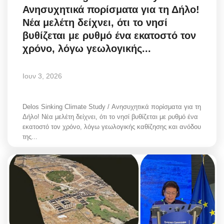
Ανησυχητικά πορίσματα για τη Δήλο!
Greece
Νέα μελέτη δείχνει, ότι το νησί
βυθίζεται με ρυθμό ένα εκατοστό τον
Entertainment
χρόνο, λόγω γεωλογικής...
Arts & Culture
Ιουν 3, 2026
Mykonos
Delos Sinking Climate Study / Ανησυχητικά πορίσματα για τη
Mykonos Ticker TV
Δήλο! Νέα μελέτη δείχνει, ότι το νησί βυθίζεται με ρυθμό ένα
εκατοστό τον χρόνο, λόγω γεωλογικής καθίζησης και ανόδου
Sport
της...
Sustainability
Health
In Pictures