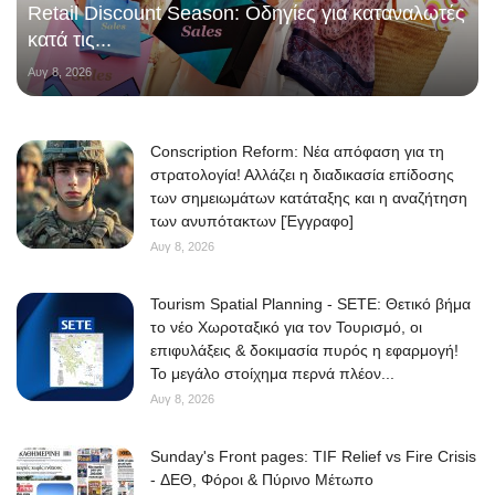
Retail Discount Season: Οδηγίες για καταναλωτές
κατά τις...
Αυγ 8, 2026
Conscription Reform: Νέα απόφαση για τη
στρατολογία! Αλλάζει η διαδικασία επίδοσης
των σημειωμάτων κατάταξης και η αναζήτηση
των ανυπότακτων [Έγγραφο]
Αυγ 8, 2026
Tourism Spatial Planning - SETE: Θετικό βήμα
το νέο Χωροταξικό για τον Τουρισμό, οι
επιφυλάξεις & δοκιμασία πυρός η εφαρμογή!
Το μεγάλο στοίχημα περνά πλέον...
Αυγ 8, 2026
Sunday's Front pages: TIF Relief vs Fire Crisis
- ΔΕΘ, Φόροι & Πύρινο Μέτωπο