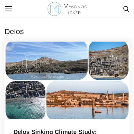
Delos
Contact Us
Politique
Business
Travel
World
Style Adorés
Delos Sinking Climate Study: