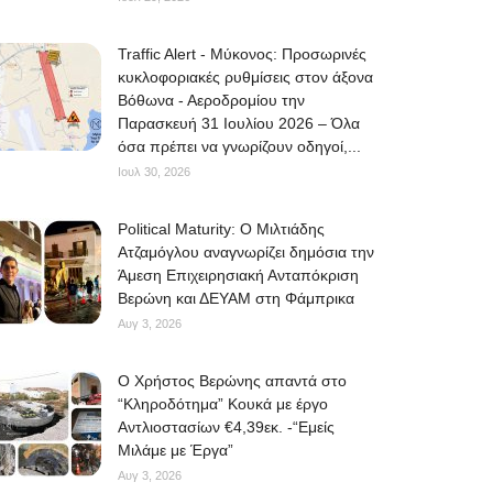
Traffic Alert - Μύκονος: Προσωρινές
κυκλοφοριακές ρυθμίσεις στον άξονα
Βόθωνα - Αεροδρομίου την
Παρασκευή 31 Ιουλίου 2026 – Όλα
όσα πρέπει να γνωρίζουν οδηγοί,...
Ιουλ 30, 2026
Political Maturity: Ο Μιλτιάδης
Ατζαμόγλου αναγνωρίζει δημόσια την
Άμεση Επιχειρησιακή Ανταπόκριση
Βερώνη και ΔΕΥΑΜ στη Φάμπρικα
Αυγ 3, 2026
O Χρήστος Βερώνης απαντά στο
“Κληροδότημα” Κουκά με έργο
Αντλιοστασίων €4,39εκ. -“Εμείς
Μιλάμε με Έργα”
Αυγ 3, 2026