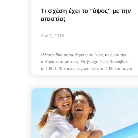
Τι σχέση έχει το "ύψος" με την
απιστία;
Αυγ 7, 2018
ΜΠΞ: Η δημόσια αναγνώρ
του Μιλτιάδη Ατζαμόγλου γ
την...
εξέτασε δύο παραμέτρους: το ύψος τους και την
πολυγαμικότητά τους. Ως βραχύ ύψος θεωρήθηκε
το 1.60-1.70 και ως μεγάλο ύψος το 1.80 και πάνω.
Αυγ 4, 2026
Η δημόσια αναγνώριση της άμεσης διαχείρι
περιστατικού στη Φάμπρικα από ιστορικό...