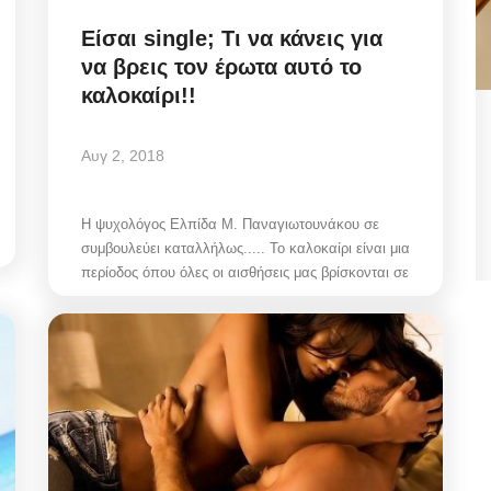
Είσαι single; Τι να κάνεις για
να βρεις τον έρωτα αυτό το
καλοκαίρι!!
ιση
Μιλτιάδης Ατζαμόγλου (Ιδρυτής
Αυγ 2, 2018
ια
«Πρωτοβουλία Δράσης»):
«Μπράβο...
Η ψυχολόγος Ελπίδα Μ. Παναγιωτουνάκου σε
συμβουλεύει καταλλήλως..... Το καλοκαίρι είναι μια
Αυγ 5, 2026
περίοδος όπου όλες οι αισθήσεις μας βρίσκονται σε
σης του
Η επίσημη θέση του ιδρυτή της «Πρωτοβουλίας
Δράσης» και πρώην Αντιδημάρχου Μυκόνου,...