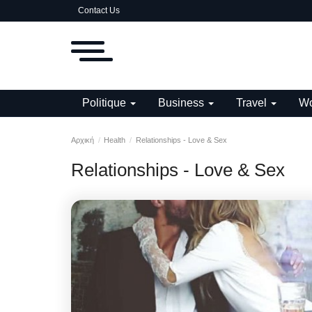
Contact Us
Politique
Business
Travel
Wo
Αρχική
Health
Relationships - Love & Sex
Relationships - Love & Sex