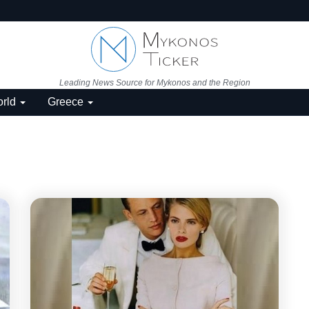
Leading News Source for Mykonos and the Region
rld
Greece