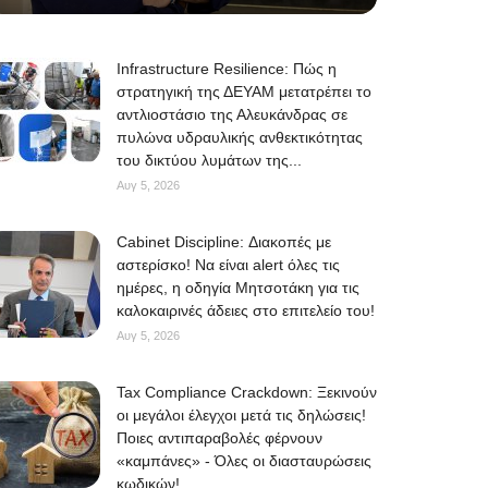
Infrastructure Resilience: Πώς η
στρατηγική της ΔΕΥΑΜ μετατρέπει το
αντλιοστάσιο της Αλευκάνδρας σε
πυλώνα υδραυλικής ανθεκτικότητας
του δικτύου λυμάτων της...
Αυγ 5, 2026
Cabinet Discipline: Διακοπές με
αστερίσκο! Να είναι alert όλες τις
ημέρες, η οδηγία Μητσοτάκη για τις
καλοκαιρινές άδειες στο επιτελείο του!
Αυγ 5, 2026
Tax Compliance Crackdown: Ξεκινούν
οι μεγάλοι έλεγχοι μετά τις δηλώσεις!
Ποιες αντιπαραβολές φέρνουν
«καμπάνες» - Όλες οι διασταυρώσεις
κωδικών!