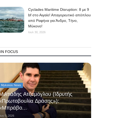
Cyclades Maritime Disruption: 8 με 9
bf στο Αιγαίο! Απαγορευτικό απόπλου
από Ραφήνα για Άνδρο, Τήνο,
Μύκονο!
Ιουλ 30, 2026
IN FOCUS
Mykonos News
Μιλτιάδης Ατζαμόγλου (Ιδρυτής
«Πρωτοβουλία Δράσης»):
«Μπράβο...
Αυγ 5, 2026