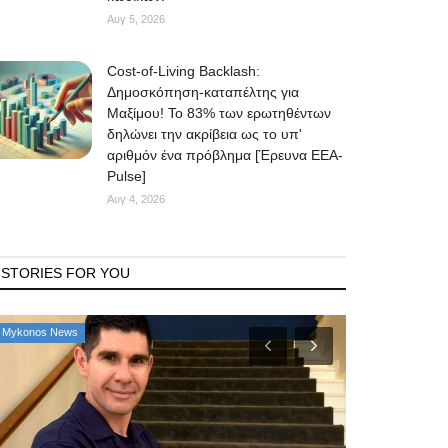
Αυγ 5, 2026
Cost-of-Living Backlash:
Δημοσκόπηση-καταπέλτης για
Μαξίμου! Το 83% των ερωτηθέντων
δηλώνει την ακρίβεια ως το υπ'
αριθμόν ένα πρόβλημα [Έρευνα ΕΕΑ-
Pulse]
Αυγ 4, 2026
STORIES FOR YOU
Mykonos Δ.Ε.Υ.Α. Μυκόνου
Government