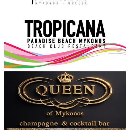
Science & Tech
Aegean Islands
Σεβασμιώτατος Δωρόθεος Β’
Cost Of Living Crisis
Opinion + Analysis
L’Art des Sens
All News
Local Elections 2023
About