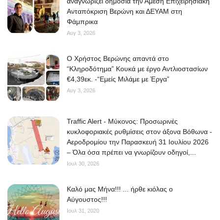
αναγνωρίζει δημόσια την Άμεση Επιχειρησιακή
Ανταπόκριση Βερώνη και ΔΕΥΑΜ στη
Φάμπρικα
Αυγ 3, 2026
O Χρήστος Βερώνης απαντά στο
“Κληροδότημα” Κουκά με έργο Αντλιοστασίων
€4,39εκ. -“Εμείς Μιλάμε με Έργα”
Αυγ 3, 2026
Traffic Alert - Μύκονος: Προσωρινές
κυκλοφοριακές ρυθμίσεις στον άξονα Βόθωνα -
Αεροδρομίου την Παρασκευή 31 Ιουλίου 2026
– Όλα όσα πρέπει να γνωρίζουν οδηγοί,...
Ιουλ 30, 2026
Kαλό μας Μήνα!!! ... ήρθε κιόλας ο
Αύγουστος!!!
Ιουλ 31, 2020