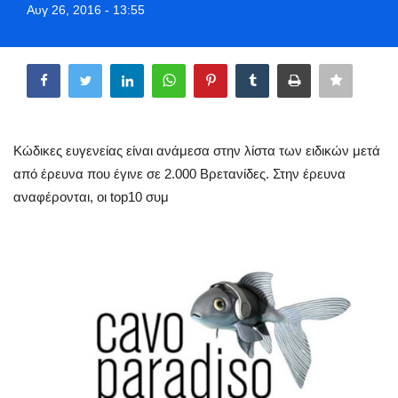
Αυγ 26, 2016 - 13:55
Style Adorés
Share
Entertainment
Arts & Culture
Κώδικες ευγενείας είναι ανάμεσα στην λίστα των ειδικών μετά
Mykonos
από έρευνα που έγινε σε 2.000 Βρετανίδες. Στην έρευνα
αναφέρονται, οι top10 συμ
Mykonos Ticker TV
Sport
Sustainability
Health
In Pictures