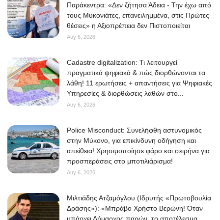
Παράκεντρα: «Δεν ζήτησα Άδεια - Την έχω από
τους Μυκονιάτες, επανειλημμένα, στις Πρώτες
θέσεις» η Αξιοπρέπεια δεν Πιστοποιείται
Αυγ 6, 2026
Cadastre digitalization: Τι λειτουργεί
πραγματικά ψηφιακά & πώς διορθώνονται τα
λάθη! 11 ερωτήσεις + απαντήσεις για Ψηφιακές
Υπηρεσίες & διορθώσεις λαθών στο...
Αυγ 6, 2026
Police Misconduct: Συνελήφθη αστυνομικός
στην Μύκονο, για επικίνδυνη οδήγηση και
απείθεια! Χρησιμοποίησε φάρο και σειρήνα για
προσπεράσεις στο μποτιλιάρισμα!
Αυγ 6, 2026
Μιλτιάδης Ατζαμόγλου (Ιδρυτής «Πρωτοβουλία
Δράσης»): «Μπράβο Χρήστο Βερώνη! Όταν
υπάρχει Δήμαρχος παρών, το αποτέλεσμα