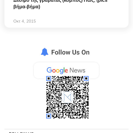
Δέσιμο της γραβάτας (κόμπος) Πως; (pics
βήμα-βήμα)
Οκτ 4, 2015