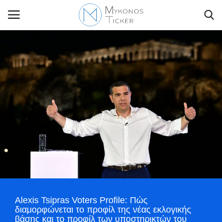
Contact Us
Politique
Business
Travel
World
Alexis Tsipras Voters Profile: Πώς
Style Adorés
διαμορφώνεται το προφίλ της νέας εκλογικής
βάσης και το προφίλ των υποστηρικτών του