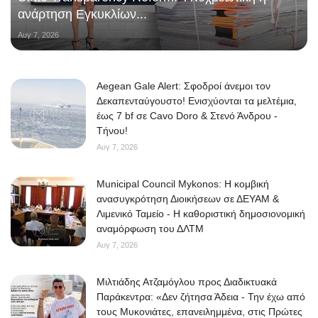
ανάρτηση Εγκυκλίων...
Αυγ 7, 2026
Aegean Gale Alert: Σφοδροί άνεμοι τον
Δεκαπενταύγουστο! Ενισχύονται τα μελτέμια,
έως 7 bf σε Cavo Doro & Στενό Άνδρου -
Τήνου!
Αυγ 7, 2026
Municipal Council Mykonos: Η κομβική
ανασυγκρότηση Διοικήσεων σε ΔΕΥΑΜ &
Λιμενικό Ταμείο - Η καθοριστική δημοσιονομική
αναμόρφωση του ΔΛΤΜ
Αυγ 7, 2026
Μιλτιάδης Ατζαμόγλου προς Διαδικτυακά
Παράκεντρα: «Δεν ζήτησα Άδεια - Την έχω από
τους Μυκονιάτες, επανειλημμένα, στις Πρώτες