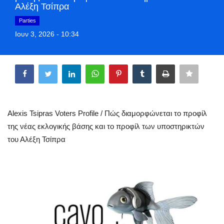
Αλέξη Τσίπρα
Greece
Parties
Ιουν 3, 2026 - 10:34
Entertainment
Share
Arts & Culture
Mykonos
Mykonos Ticker TV
Alexis Tsipras Voters Profile / Πώς διαμορφώνεται το προφίλ
της νέας εκλογικής βάσης και το προφίλ των υποστηρικτών
Sport
του Αλέξη Τσίπρα
Sustainability
Health
In Pictures