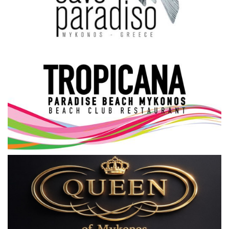
Science & Tech
Aegean Islands
Σεβασμιώτατος Δωρόθεος Β’
Cost Of Living Crisis
Opinion + Analysis
L’Art des Sens
All News
Local Elections 2023
About