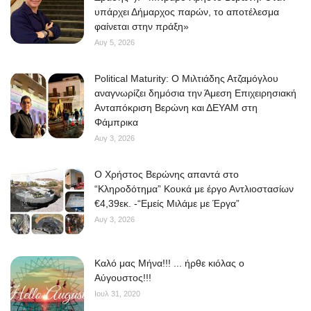
υπάρχει Δήμαρχος παρών, το αποτέλεσμα
φαίνεται στην πράξη»
Αυγ 5, 2026
Political Maturity: Ο Μιλτιάδης Ατζαμόγλου
αναγνωρίζει δημόσια την Άμεση Επιχειρησιακή
Ανταπόκριση Βερώνη και ΔΕΥΑΜ στη
Φάμπρικα
Αυγ 3, 2026
O Χρήστος Βερώνης απαντά στο
“Κληροδότημα” Κουκά με έργο Αντλιοστασίων
€4,39εκ. -“Εμείς Μιλάμε με Έργα”
Αυγ 3, 2026
Kαλό μας Μήνα!!! ... ήρθε κιόλας ο
Αύγουστος!!!
Ιουλ 31, 2020