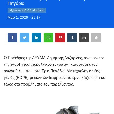
Πηγάδια
Greece
Mykonos Δ.Ε.Υ.Α. Μυκόνου
Μαρ 1, 2026 - 23:17
Entertainment
Share
Arts & Culture
Mykonos
Mykonos Ticker TV
Ο Πρόεδρος της ΔΕΥΑΜ, Δημήτρης Λαζαρίδης, ανακοίνωσε
την έναρξη του νευραλγικού έργου αντικατάστασης του
Sport
αγωγού λυμάτων στα Τρία Πηγάδια. Με τεχνολογία νέας
γενιάς (HDPE) μηδενικών διαρροών, το έργο βάζει οριστικό
Health
τέλος στα προβλήματα του παρελθόντος.
Sustainability
In Pictures