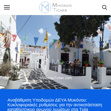
Contact Us
Politique
Business
Travel
World
Αναβάθμιση Υποδομών ΔΕΥΑ Μυκόνου:
Style Adorés
Κυκλοφοριακές ρυθμίσεις για την αντικατάσταση
καταθλιπτικού αγωγού λυμάτων στα Τρία