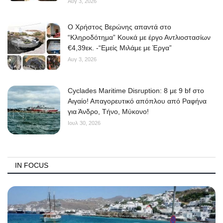
Αυγ 3, 2026
O Χρήστος Βερώνης απαντά στο
“Κληροδότημα” Κουκά με έργο Αντλιοστασίων
€4,39εκ. -“Εμείς Μιλάμε με Έργα”
Αυγ 3, 2026
Cyclades Maritime Disruption: 8 με 9 bf στο
Αιγαίο! Απαγορευτικό απόπλου από Ραφήνα
για Άνδρο, Τήνο, Μύκονο!
Ιουλ 30, 2026
IN FOCUS