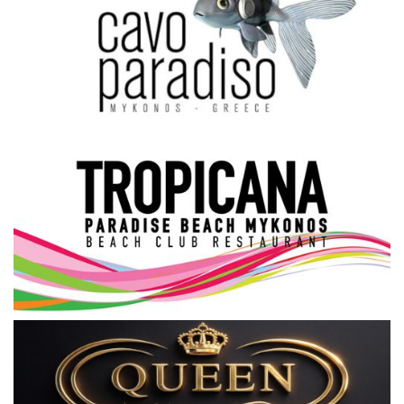
Science & Tech
Aegean Islands
Σεβασμιώτατος Δωρόθεος Β’
Cost Of Living Crisis
Opinion + Analysis
L’Art des Sens
Local Elections 2023
All News
About