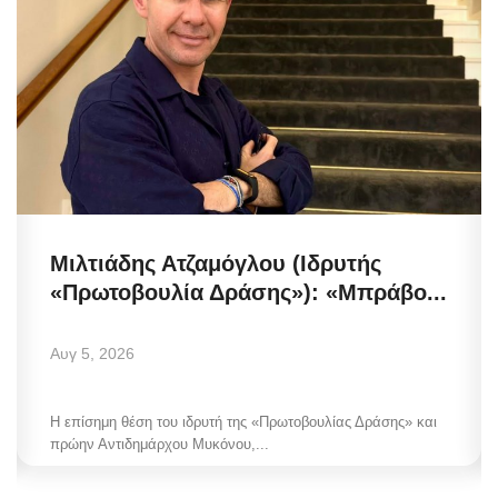
Μιλτιάδης Ατζαμόγλου (Ιδρυτής
«Πρωτοβουλία Δράσης»): «Μπράβο...
Αυγ 5, 2026
Η επίσημη θέση του ιδρυτή της «Πρωτοβουλίας Δράσης» και
πρώην Αντιδημάρχου Μυκόνου,...