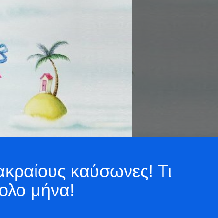
ακραίους καύσωνες! Τι
κολο μήνα!