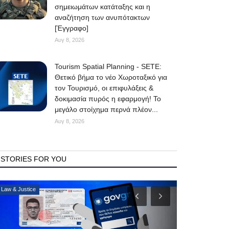
σημειωμάτων κατάταξης και η
αναζήτηση των ανυπότακτων
[Έγγραφο]
Αυγ 8, 2026
Tourism Spatial Planning - SETE:
Θετικό βήμα το νέο Χωροταξικό για
τον Τουρισμό, οι επιφυλάξεις &
δοκιμασία πυρός η εφαρμογή! Το
μεγάλο στοίχημα περνά πλέον...
Αυγ 8, 2026
STORIES FOR YOU
Mykonos Δ.Ε.Υ.Α. Μυκόνου
Consumer