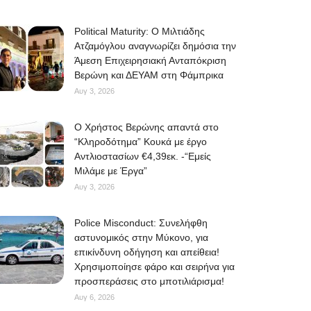
Political Maturity: Ο Μιλτιάδης
Ατζαμόγλου αναγνωρίζει δημόσια την
Άμεση Επιχειρησιακή Ανταπόκριση
Βερώνη και ΔΕΥΑΜ στη Φάμπρικα
Αυγ 3, 2026
O Χρήστος Βερώνης απαντά στο
“Κληροδότημα” Κουκά με έργο
Αντλιοστασίων €4,39εκ. -“Εμείς
Μιλάμε με Έργα”
Αυγ 3, 2026
Police Misconduct: Συνελήφθη
αστυνομικός στην Μύκονο, για
επικίνδυνη οδήγηση και απείθεια!
Χρησιμοποίησε φάρο και σειρήνα για
προσπεράσεις στο μποτιλιάρισμα!
Αυγ 6, 2026