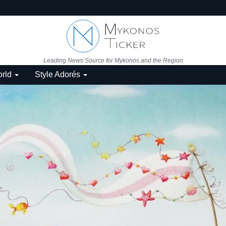
Leading News Source for Mykonos and the Region
rld
Style Adorés