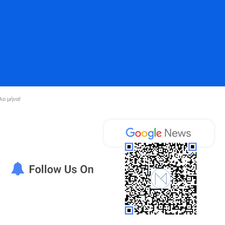
λο μήνα!