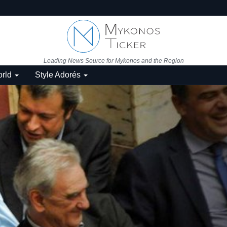
Leading News Source for Mykonos and the Region
rld
Style Adorés