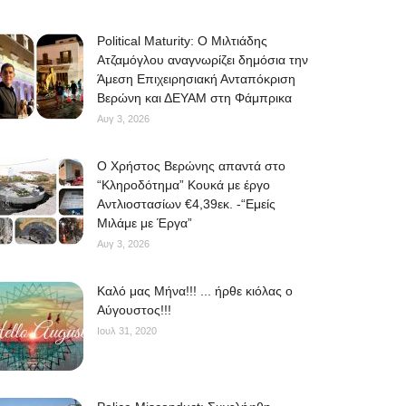
Political Maturity: Ο Μιλτιάδης
Ατζαμόγλου αναγνωρίζει δημόσια την
Άμεση Επιχειρησιακή Ανταπόκριση
Βερώνη και ΔΕΥΑΜ στη Φάμπρικα
Αυγ 3, 2026
O Χρήστος Βερώνης απαντά στο
“Κληροδότημα” Κουκά με έργο
Αντλιοστασίων €4,39εκ. -“Εμείς
Μιλάμε με Έργα”
Αυγ 3, 2026
Kαλό μας Μήνα!!! ... ήρθε κιόλας ο
Αύγουστος!!!
Ιουλ 31, 2020