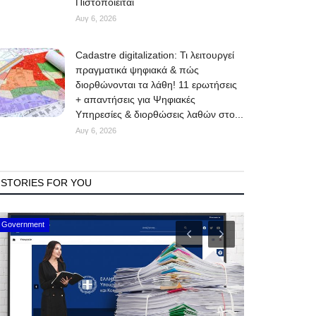
Πιστοποιείται
Αυγ 6, 2026
Cadastre digitalization: Τι λειτουργεί
πραγματικά ψηφιακά & πώς
διορθώνονται τα λάθη! 11 ερωτήσεις
+ απαντήσεις για Ψηφιακές
Υπηρεσίες & διορθώσεις λαθών στο...
Αυγ 6, 2026
STORIES FOR YOU
Mykonos Events
Mykonos News