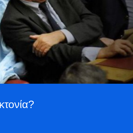
κτονία?