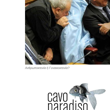
Ανθρωποκτονία ή Γυναικοκτονία?