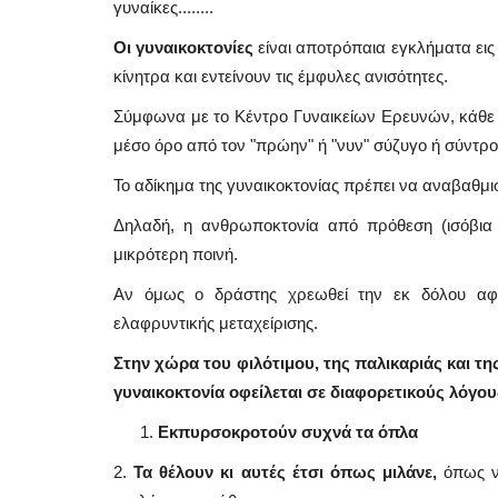
γυναίκες........
Οι γυναικοκτονίες
είναι αποτρόπαια εγκλήματα εις
κίνητρα και εντείνουν τις έμφυλες ανισότητες.
Σύμφωνα με το Κέντρο Γυναικείων Ερευνών, κάθε μ
μέσο όρο από τον "πρώην" ή "νυν" σύζυγο ή σύντροφ
Το αδίκημα της γυναικοκτονίας πρέπει να αναβαθμισ
Δηλαδή, η ανθρωποκτονία από πρόθεση (ισόβια 
μικρότερη ποινή.
Αν όμως ο δράστης χρεωθεί την εκ δόλου αφαί
ελαφρυντικής μεταχείρισης.
Στην χώρα του φιλότιμου, της παλικαριάς και τη
γυναικοκτονία οφείλεται σε διαφορετικούς λόγου
Εκπυρσοκροτούν συχνά τα όπλα
2.
Τα θέλουν κι αυτές έτσι όπως μιλάνε,
όπως ντ