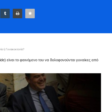
α ή Γυναικοκτονία?
de) είναι το φαινόμενο του να δολοφονούνται γυναίκες από