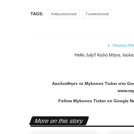
TAGS:
Ανθρωποκτονία
Γυναικοκτονία
Previous Arti
Hello July!! Καλό Μήνα, Ιούλιο
Ακολούθησε το
Mykonos
Ticker
στο
Go
www
.
my
Mykonos News
Follow Mykonos Ticker on
Google N
More on this story