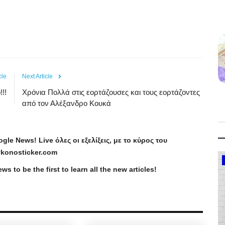
cle
Next Article
!!!
Χρόνια Πολλά στις εορτάζουσες και τους εορτάζοντες
από τον Αλέξανδρο Κουκά
ogle
News
!
Live
όλες οι εξελίξεις, με το κύρος του
konosticker
.
com
Government
ews
to be the first to learn all the new articles!