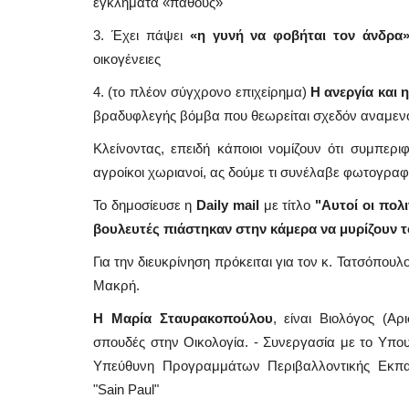
εγκλήματα «πάθους»
3. Έχει πάψει
«η γυνή να φοβήται τον άνδρα
οικογένειες
4. (το πλέον σύγχρονο επιχείρημα)
Η ανεργία και 
βραδυφλεγής βόμβα που θεωρείται σχεδόν αναμενόμε
Κλείνοντας, επειδή κάποιοι νομίζουν ότι συμπεριφ
αγροίκοι χωριανοί, ας δούμε τι συνέλαβε φωτογραφι
Το δημοσίευσε η
Daily mail
με τίτλο
"Αυτοί οι πολ
βουλευτές πιάστηκαν στην κάμερα να μυρίζουν τ
Για την διευκρίνηση πρόκειται για τον κ. Τατσόπου
Μακρή.
Η Μαρία Σταυρακοπούλου
, είναι Βιολόγος (Α
σπουδές στην Οικολογία. - Συνεργασία με το Υπου
Υπεύθυνη Προγραμμάτων Περιβαλλοντικής Εκπαί
"Sain Paul"