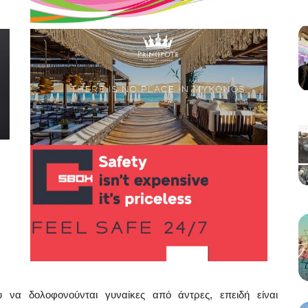
ου να δολοφονούνται γυναίκες από άντρες, επειδή είναι