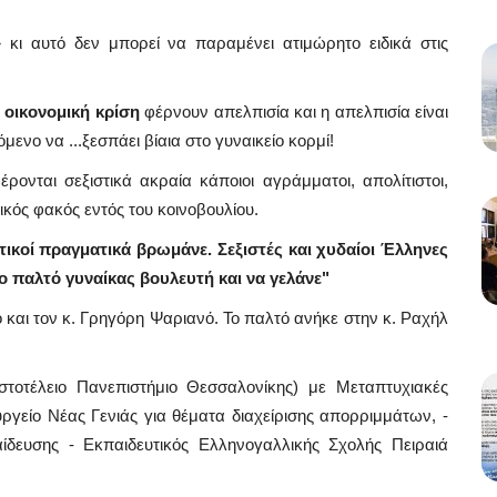
»
κι αυτό δεν μπορεί να παραμένει ατιμώρητο ειδικά στις
η οικονομική κρίση
φέρνουν απελπισία και η απελπισία είναι
νο να ...ξεσπάει βίαια στο γυναικείο κορμί!
έρονται σεξιστικά ακραία κάποιοι αγράμματοι, απολίτιστοι,
κός φακός εντός του κοινοβουλίου.
ιτικοί πραγματικά βρωμάνε. Σεξιστές και χυδαίοι Έλληνες
ο παλτό γυναίκας βουλευτή και να γελάνε"
λο και τον κ. Γρηγόρη Ψαριανό. Το παλτό ανήκε στην κ. Ραχήλ
ριστοτέλειο Πανεπιστήμιο Θεσσαλονίκης) με Μεταπτυχιακές
ργείο Νέας Γενιάς για θέματα διαχείρισης απορριμμάτων, -
δευσης - Εκπαιδευτικός Ελληνογαλλικής Σχολής Πειραιά