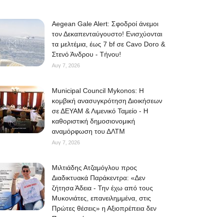
Aegean Gale Alert: Σφοδροί άνεμοι
τον Δεκαπενταύγουστο! Ενισχύονται
τα μελτέμια, έως 7 bf σε Cavo Doro &
Στενό Άνδρου - Τήνου!
Αυγ 7, 2026
Municipal Council Mykonos: Η
κομβική ανασυγκρότηση Διοικήσεων
σε ΔΕΥΑΜ & Λιμενικό Ταμείο - Η
καθοριστική δημοσιονομική
αναμόρφωση του ΔΛΤΜ
Αυγ 7, 2026
Μιλτιάδης Ατζαμόγλου προς
Διαδικτυακά Παράκεντρα: «Δεν
ζήτησα Άδεια - Την έχω από τους
Μυκονιάτες, επανειλημμένα, στις
Πρώτες θέσεις» η Αξιοπρέπεια δεν