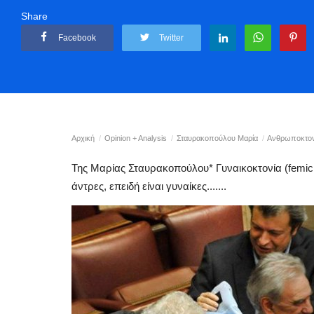
Share
Facebook
Twitter
Αρχική
Opinion + Analysis
Σταυρακοπούλου Μαρία
Ανθρωποκτονί
Της Μαρίας Σταυρακοπούλου* Γυναικοκτονία (femici
άντρες, επειδή είναι γυναίκες.......