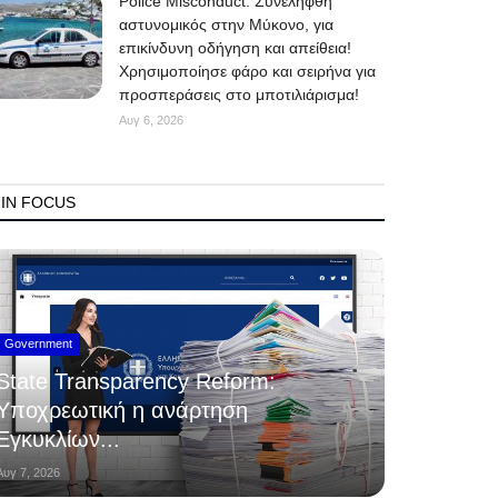
Police Misconduct: Συνελήφθη
αστυνομικός στην Μύκονο, για
επικίνδυνη οδήγηση και απείθεια!
Χρησιμοποίησε φάρο και σειρήνα για
προσπεράσεις στο μποτιλιάρισμα!
Αυγ 6, 2026
IN FOCUS
Government
State Transparency Reform:
Υποχρεωτική η ανάρτηση
Εγκυκλίων...
Αυγ 7, 2026