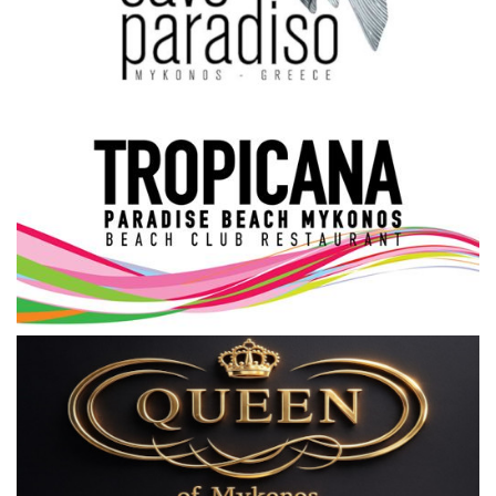
Science & Tech
Aegean Islands
Σεβασμιώτατος Δωρόθεος Β’
Cost Of Living Crisis
Opinion + Analysis
L’Art des Sens
All News
Local Elections 2023
About