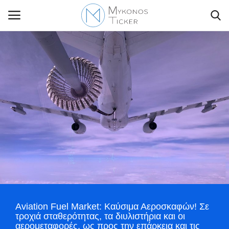
Contact Us
Politique
Business
Travel
World
Aviation Fuel Market: Καύσιμα Αεροσκαφών! Σε
Style Adorés
τροχιά σταθερότητας, τα διυλιστήρια και οι
αερομεταφορές, ως προς την επάρκεια και τις