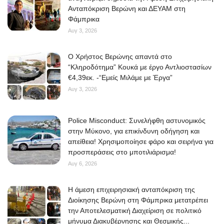
Ανταπόκριση Βερώνη και ΔΕΥΑΜ στη
Φάμπρικα
Αυγ 3, 2026
O Χρήστος Βερώνης απαντά στο
“Κληροδότημα” Κουκά με έργο Αντλιοστασίων
€4,39εκ. -“Εμείς Μιλάμε με Έργα”
Αυγ 3, 2026
Police Misconduct: Συνελήφθη αστυνομικός
στην Μύκονο, για επικίνδυνη οδήγηση και
απείθεια! Χρησιμοποίησε φάρο και σειρήνα για
προσπεράσεις στο μποτιλιάρισμα!
Αυγ 6, 2026
Η άμεση επιχειρησιακή ανταπόκριση της
Διοίκησης Βερώνη στη Φάμπρικα μετατρέπει
την Αποτελεσματική Διαχείριση σε πολιτικό
μήνυμα Διακυβέρνησης και Θεσμικής...