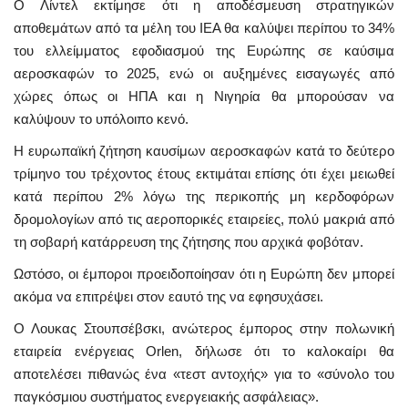
Ο Λίντελ εκτίμησε ότι η αποδέσμευση στρατηγικών
αποθεμάτων από τα μέλη του IEA θα καλύψει περίπου το 34%
του ελλείμματος εφοδιασμού της Ευρώπης σε καύσιμα
αεροσκαφών το 2025, ενώ οι αυξημένες εισαγωγές από
χώρες όπως οι ΗΠΑ και η Νιγηρία θα μπορούσαν να
καλύψουν το υπόλοιπο κενό.
Η ευρωπαϊκή ζήτηση καυσίμων αεροσκαφών κατά το δεύτερο
τρίμηνο του τρέχοντος έτους εκτιμάται επίσης ότι έχει μειωθεί
κατά περίπου 2% λόγω της περικοπής μη κερδοφόρων
δρομολογίων από τις αεροπορικές εταιρείες, πολύ μακριά από
τη σοβαρή κατάρρευση της ζήτησης που αρχικά φοβόταν.
Ωστόσο, οι έμποροι προειδοποίησαν ότι η Ευρώπη δεν μπορεί
ακόμα να επιτρέψει στον εαυτό της να εφησυχάσει.
Ο Λουκας Στουπσέβσκι, ανώτερος έμπορος στην πολωνική
εταιρεία ενέργειας Orlen, δήλωσε ότι το καλοκαίρι θα
αποτελέσει πιθανώς ένα «τεστ αντοχής» για το «σύνολο του
παγκόσμιου συστήματος ενεργειακής ασφάλειας».