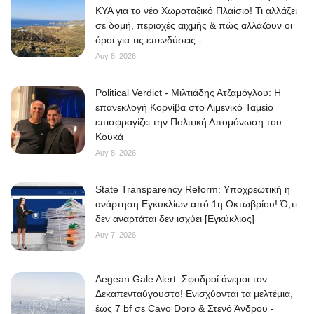
ΚΥΑ για το νέο Χωροταξικό Πλαίσιο! Τι αλλάζει
σε δομή, περιοχές αιχμής & πώς αλλάζουν οι
όροι για τις επενδύσεις -...
Αυγ 8, 2026
Political Verdict - Μιλτιάδης Ατζαμόγλου: Η
επανεκλογή Κορνίβα στο Λιμενικό Ταμείο
επισφραγίζει την Πολιτική Απομόνωση του
Κουκά
Αυγ 8, 2026
State Transparency Reform: Υποχρεωτική η
ανάρτηση Εγκυκλίων από 1η Οκτωβρίου! Ό,τι
δεν αναρτάται δεν ισχύει [Εγκύκλιος]
Αυγ 7, 2026
Aegean Gale Alert: Σφοδροί άνεμοι τον
Δεκαπενταύγουστο! Ενισχύονται τα μελτέμια,
έως 7 bf σε Cavo Doro & Στενό Άνδρου -