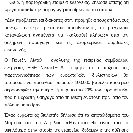
Η Galp, η πορτογαλική εταιρεία ενέργειας, δήλωσε επίσης ότι
«μεγιστοποιεί» την παραγωγή καυσίμων αεροσκαφών.
«Δεν προβλέπονται διακοπές στην προμήθεια τους επόμενους
μήνες», ανέφερε η εταιρεία, προσθέτοντας ότι η εγχώρια
κατανάλωση αναμένεται να «καλυφθεί πλήρως» από την
αυξημένη παραγωγή και τις δεσμευμένες συμβάσεις
εισαγωγής.
Ο Γιουτζίν Λίντελ , αναλυτής της εταιρείας συμβούλων
ενέργειας FGE NexantECA, εκτίμησε ότι η αύξηση της
παραγωγικότητας των ευρωπαϊκών διυλιστηρίων θα
μπορούσε να προσθέσει περίπου 100.000 βαρέλια καυσίμου
αεροσκαφών την ημέρα, ή περίπου το 20% των προμηθειών
που η Ευρώπη εισήγαγε από τη Μέση Ανατολή πριν από τον
πόλεμο με το Ιράν.
Ένας ευρωπαίος διυλιστής δήλωσε ότι τα αποτελέσματα του
Μαρτίου και του Απριλίου πιθανότατα θα είναι από τα
υψηλότερα στην ιστορία της εταιρείας, δεδομένης της αύξησης