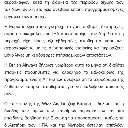
αεροσκαφών κατά τη διάρκεια της περιόδου αιχμής των
ταξιδιών, ενώ η εταιρεία ανέβαλε επίσης προγραμματισμένες
εργασίες συντήρησης.
Η Ευρώπη έχει αποφύγει μέχρι στιγμής σοβαρές διαταραχές,
αφού ο επικεφαλής του IEA προειδοποίησε τον Απρίλιο ότι η
περιοχή είχε «ίσως έξι εβδομάδες αποθέματα καυσίμων
αεροσκαφών», με τις αεροπορικές εταιρείες να περιορίζουν
μόνο λίγες μη κερδοφόρες πτήσεις μικρών αποστάσεων.
Η British Airways δήλωσε νωρίτερα αυτό το μήνα ότι διαθέτει
επαρκείς προμηθευτές για ολόκληρο το καλοκαιρινό της
πρόγραμμα, ενώ η Air France ανέφερε ότι τα αεροδρόμιά της
διαθέτουν επαρκή αποθέματα για να καλύψουν αρκετούς
μήνες.
Ο επικεφαλής της Wizz Air, Γιοτζεφ Βάραντι , δήλωσε ότι η
άνοδος των τιμών των καυσίμων αεροσκαφών, αν και
επώδυνη, βοήθησε την Ευρώπη να προσαρμοστεί, καθώς τα
διυλιστήρια των ΗΠΑ και της Νιγηρίας έστειλαν επιπλέον