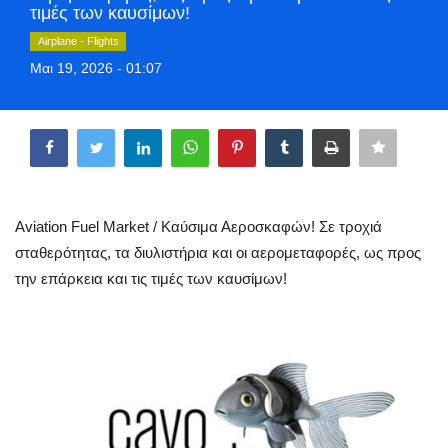
τιμές των καυσίμων!
Greece
Airplane - Flights
Μαι 19, 2026 - 01:07
Entertainment
Share
Arts & Culture
Mykonos
Mykonos Ticker TV
Aviation Fuel Market / Καύσιμα Αεροσκαφών! Σε τροχιά
σταθερότητας, τα διυλιστήρια και οι αερομεταφορές, ως προς
Sport
την επάρκεια και τις τιμές των καυσίμων!
Health
Sustainability
In Pictures