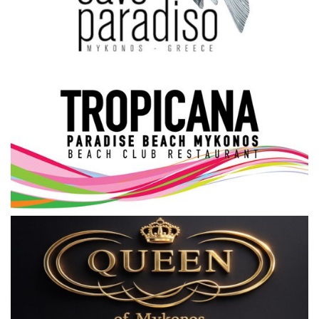
Science & Tech
Aegean Islands
Σεβασμιώτατος Δωρόθεος Β’
Cost Of Living Crisis
Opinion + Analysis
L’Art des Sens
All News
Local Elections 2023
About