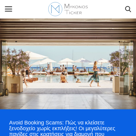
Contact Us
Politique
Business
Travel
World
Avoid Booking Scams: Πώς να κλείσετε
Style Adorés
ξενοδοχείο χωρίς εκπλήξεις! Οι μεγαλύτερες
παγίδες στις κρατήσεις για διαμονή που