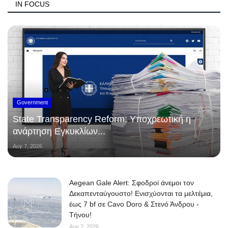
IN FOCUS
Government
State Transparency Reform: Υποχρεωτική η
ανάρτηση Εγκυκλίων...
Αυγ 7, 2026
Aegean Gale Alert: Σφοδροί άνεμοι τον
Δεκαπενταύγουστο! Ενισχύονται τα μελτέμια,
έως 7 bf σε Cavo Doro & Στενό Άνδρου -
Τήνου!
Αυγ 7, 2026