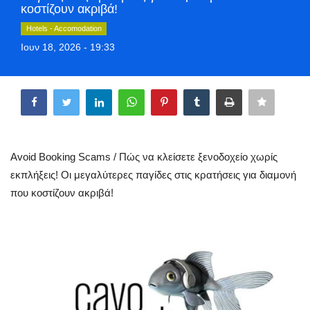
κοστίζουν ακριβά!
Greece
Hotels - Accomodation
Ιουν 18, 2026 - 19:33
Entertainment
Share
Arts & Culture
Mykonos
Mykonos Ticker TV
Avoid Booking Scams / Πώς να κλείσετε ξενοδοχείο χωρίς
εκπλήξεις! Οι μεγαλύτερες παγίδες στις κρατήσεις για διαμονή
Sport
που κοστίζουν ακριβά!
Sustainability
Health
In Pictures