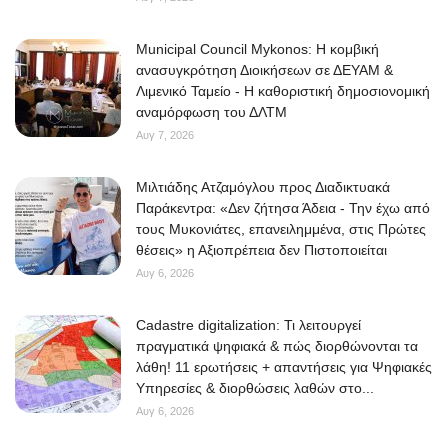
Municipal Council Mykonos: Η κομβική
ανασυγκρότηση Διοικήσεων σε ΔΕΥΑΜ &
Λιμενικό Ταμείο - Η καθοριστική δημοσιονομική
αναμόρφωση του ΔΛΤΜ
Αυγ 7, 2026
Μιλτιάδης Ατζαμόγλου προς Διαδικτυακά
Παράκεντρα: «Δεν ζήτησα Άδεια - Την έχω από
τους Μυκονιάτες, επανειλημμένα, στις Πρώτες
θέσεις» η Αξιοπρέπεια δεν Πιστοποιείται
Αυγ 6, 2026
Cadastre digitalization: Τι λειτουργεί
πραγματικά ψηφιακά & πώς διορθώνονται τα
λάθη! 11 ερωτήσεις + απαντήσεις για Ψηφιακές
Υπηρεσίες & διορθώσεις λαθών στο...
Αυγ 6, 2026