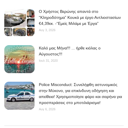
O Χρήστος Βερώνης απαντά στο
“Κληροδότημα” Κουκά με έργο Αντλιοστασίων
€4,39εκ. -“Εμείς Μιλάμε με Έργα”
Αυγ 3, 2026
Kαλό μας Μήνα!!! ... ήρθε κιόλας ο
Αύγουστος!!!
Ιουλ 31, 2020
Police Misconduct: Συνελήφθη αστυνομικός
στην Μύκονο, για επικίνδυνη οδήγηση και
απείθεια! Χρησιμοποίησε φάρο και σειρήνα για
προσπεράσεις στο μποτιλιάρισμα!
Αυγ 6, 2026