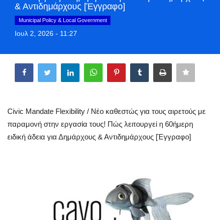
& Αντιδημάρχους [Έγγραφο]
Greece
Municipal Policy & Local Government
Ιουλ 2, 2026 - 11:27
Entertainment
Share
Arts & Culture
Mykonos
Mykonos Ticker TV
Civic Mandate Flexibility / Νέο καθεστώς για τους αιρετούς με
παραμονή στην εργασία τους! Πώς λειτουργεί η 60ήμερη
Sport
ειδική άδεια για Δημάρχους & Αντιδημάρχους [Έγγραφο]
Sustainability
Health
In Pictures