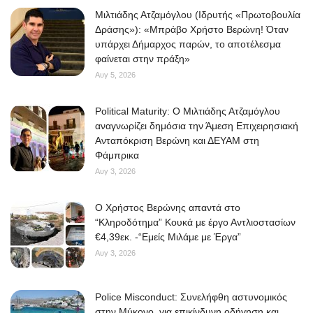
Μιλτιάδης Ατζαμόγλου (Ιδρυτής «Πρωτοβουλία
Δράσης»): «Μπράβο Χρήστο Βερώνη! Όταν
υπάρχει Δήμαρχος παρών, το αποτέλεσμα
φαίνεται στην πράξη»
Αυγ 5, 2026
Political Maturity: Ο Μιλτιάδης Ατζαμόγλου
αναγνωρίζει δημόσια την Άμεση Επιχειρησιακή
Ανταπόκριση Βερώνη και ΔΕΥΑΜ στη
Φάμπρικα
Αυγ 3, 2026
O Χρήστος Βερώνης απαντά στο
“Κληροδότημα” Κουκά με έργο Αντλιοστασίων
€4,39εκ. -“Εμείς Μιλάμε με Έργα”
Αυγ 3, 2026
Police Misconduct: Συνελήφθη αστυνομικός
στην Μύκονο, για επικίνδυνη οδήγηση και