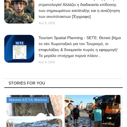
στρατολογία! Αλλάζει η διαδικασία επίδοσης
των σημειωμάτων κατάταξης και η αναζήτηση
των ανυπότακτων [Έγγραφο]
Αυγ 8, 2026
Tourism Spatial Planning - SETE: Θετικό βήμα
το νέο Χωροταξικό για τον Τουρισμό, οι
επιφυλάξεις & δοκιμασία πυρός η εφαρμογή!
Το μεγάλο στοίχημα περνά πλέον...
Αυγ 8, 2026
STORIES FOR YOU
Mykonos Δ.Ε.Υ.Α. Μυκόνου