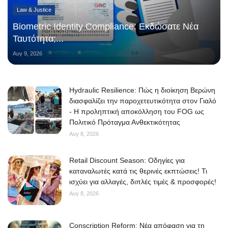
Law & Justice
Biometric Identity Compliance: Εκδώσατε Νέα
Ταυτότητα;...
Αυγ 9, 2026
Hydraulic Resilience: Πώς η διοίκηση Βερώνη
διασφαλίζει την παροχετευτικότητα στον Γιαλό
- Η προληπτική αποκόλληση του FOG ως
Πολιτικό Πρόταγμα Ανθεκτικότητας
Αυγ 8, 2026
Retail Discount Season: Οδηγίες για
καταναλωτές κατά τις θερινές εκπτώσεις! Τι
ισχύει για αλλαγές, διπλές τιμές & προσφορές!
Αυγ 8, 2026
Conscription Reform: Νέα απόφαση για τη