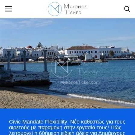
Contact Us
Politique
Business
Travel
World
Civic Mandate Flexibility: Νέο καθεστώς για τους
Style Adorés
αιρετούς με παραμονή στην εργασία τους! Πώς
λειτουργεί η 60ήμερη ειδική άδεια για Δημάρχους