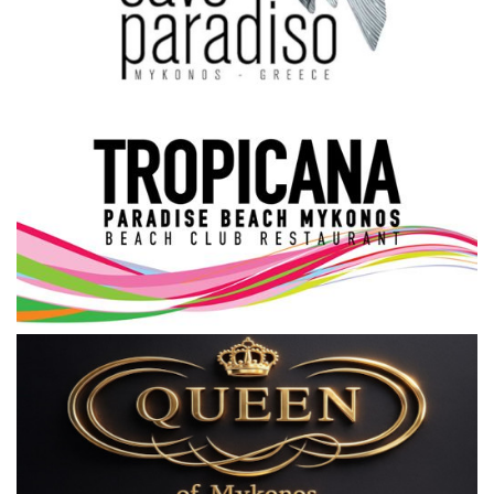
Science & Tech
Aegean Islands
Σεβασμιώτατος Δωρόθεος Β’
Cost Of Living Crisis
Opinion + Analysis
L’Art des Sens
All News
Local Elections 2023
About