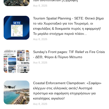
Αυγ 8, 2026
Tourism Spatial Planning - SETE: Θετικό βήμα
το νέο Χωροταξικό για τον Τουρισμό, οι
επιφυλάξεις & δοκιμασία πυρός η εφαρμογή!
Το μεγάλο στοίχημα περνά πλέον...
Αυγ 8, 2026
Sunday's Front pages: TIF Relief vs Fire Crisis
- ΔΕΘ, Φόροι & Πύρινο Μέτωπο
Αυγ 8, 2026
Coastal Enforcement Clampdown: «Σαφάρι»
ελέγχων στις ελληνικές ακτές! Αυστηρά
πρόστιμα και σφράγιση επιχειρήσεων για
καταλήψεις αιγιαλού!
Αυγ 8, 2026