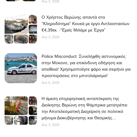
Αυγ 3, 2026
O Χρήστος Βερώνης απαντά στο
“Κληροδότημα” Κουκά με έργο Αντλιοστασίων
€4,39εκ. -“Εμείς Μιλάμε με Έργα”
Αυγ 3, 2026
Police Misconduct: Συνελήφθη αστυνομικός
στην Μύκονο, για επικίνδυνη οδήγηση και
απείθεια! Χρησιμοποίησε φάρο και σειρήνα για
προσπεράσεις στο μποτιλιάρισμα!
Αυγ 6, 2026
Η άμεση επιχειρησιακή ανταπόκριση της
Διοίκησης Βερώνη στη Φάμπρικα μετατρέπει
την Αποτελεσματική Διαχείριση σε πολιτικό
μήνυμα Διακυβέρνησης και Θεσμικής...
Αυγ 3, 2026