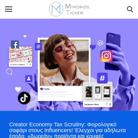
Contact Us
Politique
Business
Travel
World
Creator Economy Tax Scrutiny: Φορολογικό
Style Adorés
σαφάρι στους Influencers! Έλεγχοι για αδήλωτα
έσοδα, «δωρεάν» προϊόντα και κρυφές