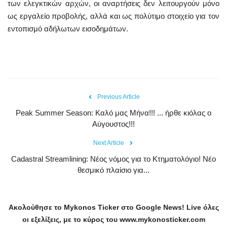
των ελεγκτικών αρχών, οι αναρτήσεις δεν λειτουργούν μόνο
ως εργαλείο προβολής, αλλά και ως πολύτιμο στοιχείο για τον
εντοπισμό αδήλωτων εισοδημάτων.
Previous Article
Peak Summer Season: Kαλό μας Μήνα!!! ... ήρθε κιόλας ο
Αύγουστος!!!
Next Article
Cadastral Streamlining: Νέος νόμος για το Κτηματολόγιο! Νέο
θεσμικό πλαίσιο για...
Ακολούθησε το
Mykonos
Ticker
στο
Google
News
!
Live
όλες
οι εξελίξεις, με το κύρος του
www
.
mykonosticker
.
com