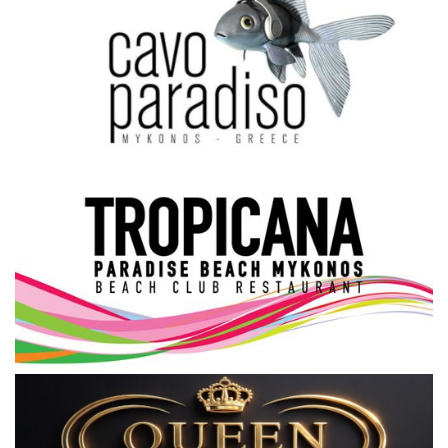
Science & Tech
Aegean Islands
Σεβασμιώτατος Δωρόθεος Β’
Cost Of Living Crisis
Opinion + Analysis
L’Art des Sens
All News
Local Elections 2023
About