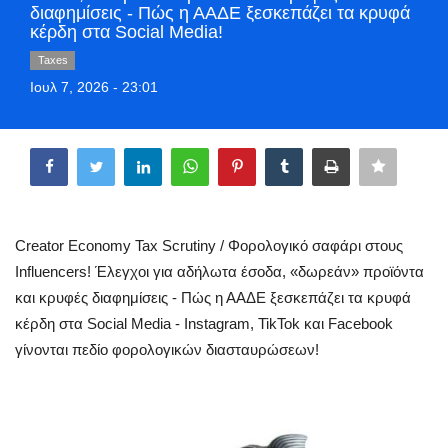
διαφημίσεις - Πώς η ΑΑΔΕ ξεσκεπάζει τα κρυφά
Greece
κέρδη στα Social Media!
Taxes
Entertainment
Ιουλ 7, 2026 - 23:01
Arts & Culture
Share
Mykonos
Mykonos Ticker TV
Creator Economy Tax Scrutiny / Φορολογικό σαφάρι στους
Influencers! Έλεγχοι για αδήλωτα έσοδα, «δωρεάν» προϊόντα
Sport
και κρυφές διαφημίσεις - Πώς η ΑΑΔΕ ξεσκεπάζει τα κρυφά
κέρδη στα Social Media - Instagram, TikTok και Facebook
Sustainability
γίνονται πεδίο φορολογικών διασταυρώσεων!
Health
In Pictures