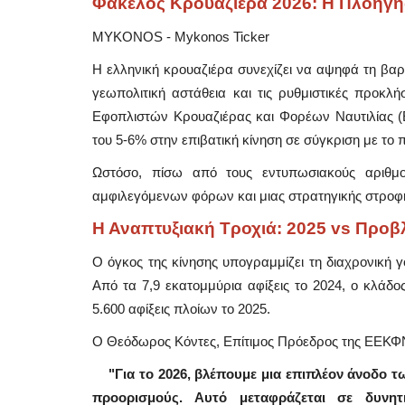
Φάκελος Κρουαζιέρα 2026: Η Πλοήγησ
MYKONOS - Mykonos Ticker
Η ελληνική κρουαζιέρα συνεχίζει να αψηφά τη βαρ
γεωπολιτική αστάθεια και τις ρυθμιστικές προκλ
Εφοπλιστών Κρουαζιέρας και Φορέων Ναυτιλίας (Ε
του 5-6% στην επιβατική κίνηση σε σύγκριση με το 
Ωστόσο, πίσω από τους εντυπωσιακούς αριθμο
αμφιλεγόμενων φόρων και μιας στρατηγικής στροφή
Η Αναπτυξιακή Τροχιά: 2025 vs Προβ
Ο όγκος της κίνησης υπογραμμίζει τη διαχρονική 
Από τα 7,9 εκατομμύρια αφίξεις το 2024, ο κλάδ
Government
5.600 αφίξεις πλοίων το 2025.
Ο Θεόδωρος Κόντες, Επίτιμος Πρόεδρος της ΕΕΚΦΝ
"Για το 2026, βλέπουμε μια επιπλέον άνοδο των
προορισμούς. Αυτό μεταφράζεται σε δυνητ