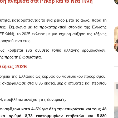
η ανάμεσα στα Ρεκόρ και τα Νέα Τέλη
ύτητα, καταρρίπτοντας το ένα ρεκόρ μετά το άλλο, παρά τη
ήσεις. Σύμφωνα με τα προκαταρκτικά στοιχεία της Ένωσης
ΕΚΦΝ), το 2025 έκλεισε με μια ισχυρή αύξηση της τάξεως
προηγούμενο έτος.
ύς κρύβεται ένα σύνθετο τοπίο αλλαγής δρομολογίων,
ς προς τη βιωσιμότητα.
λέψεις 2026
γοητεία της Ελλάδας ως κορυφαίου ναυτιλιακού προορισμού.
ος σκαρφάλωσε στα 8,35 εκατομμύρια επιβάτες και περίπου
Taxes
, προβλέπει συνέχιση της δυναμικής:
 αφίξεων κατά 4–5% για όλη την επικράτεια και τους 48
ικό αριθμό 8,73 εκατομμυρίων επιβατών και 5.880