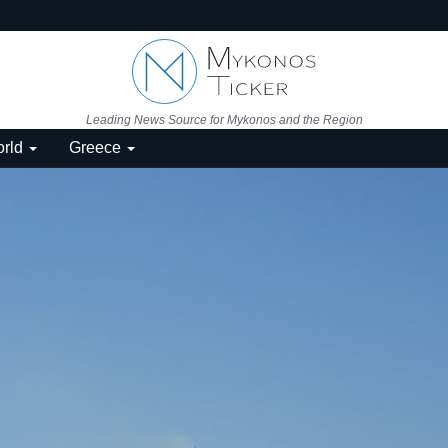
Leading News Source for Mykonos and the Region
rld
Greece