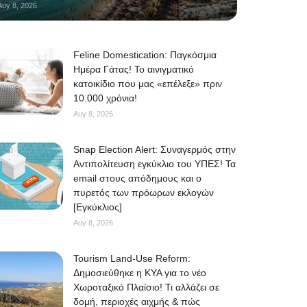
Αυγ 8, 2026
Feline Domestication: Παγκόσμια
Ημέρα Γάτας! Το αινιγματικό
κατοικίδιο που μας «επέλεξε» πριν
10.000 χρόνια!
Αυγ 8, 2026
Snap Election Alert: Συναγερμός στην
Αντιπολίτευση εγκύκλιο του ΥΠΕΣ! Τα
email στους απόδημους και ο
πυρετός των πρόωρων εκλογών
[Εγκύκλιος]
Αυγ 8, 2026
Tourism Land-Use Reform:
Δημοσιεύθηκε η ΚΥΑ για το νέο
Χωροταξικό Πλαίσιο! Τι αλλάζει σε
δομή, περιοχές αιχμής & πώς