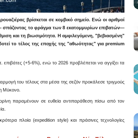
ρουαζιέρας βρίσκεται σε κομβικό σημείο. Ενώ οι αριθμοί
 - σπάζοντας το φράγμα των 8 εκατομμυρίων επιβατών—
θμιση και τη βιωσιμότητα. Η αμφιλεγόμενη, "βεβιασμένη"
οτεί το τέλος της εποχής της "αθωότητας" για premium
τ. επιβάτες (+5-6%), ενώ το 2026 προβλέπεται να αγγίξει τα
φαρμογή του τέλους στα μέσα της σεζόν προκάλεσε τριγμούς
τη Μύκονο.
ρίνη παραμένουν σε ευθεία αντιπαράθεση πίσω από τον
ία.
ότερα πλοία (expedition style) και πράσινες τεχνολογίες