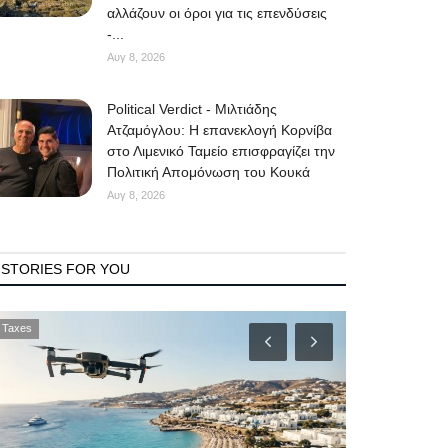
αλλάζουν οι όροι για τις επενδύσεις
-...
Αυγ 8, 2026
Political Verdict - Μιλτιάδης
Ατζαμόγλου: Η επανεκλογή Κορνίβα
στο Λιμενικό Ταμείο επισφραγίζει την
Πολιτική Απομόνωση του Κουκά
Αυγ 8, 2026
STORIES FOR YOU
Fetes
Government