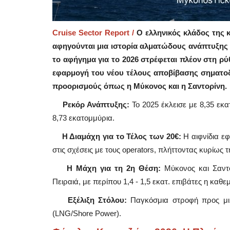
Cruise Sector Report /
Ο ελληνικός κλάδος της κ
αφηγούνται μια ιστορία αλματώδους ανάπτυξης
το αφήγημα για το 2026 στρέφεται πλέον στη ρύ
εφαρμογή του νέου τέλους αποβίβασης σηματοδ
προορισμούς όπως η Μύκονος και η Σαντορίνη.
Ρεκόρ Ανάπτυξης:
Το 2025 έκλεισε με 8,35 εκα
8,73 εκατομμύρια.
Η Διαμάχη για το Τέλος των 20€:
Η αιφνίδια ε
στις σχέσεις με τους operators, πλήττοντας κυρίως 
Η Μάχη για τη 2η Θέση:
Μύκονος και Σαντο
Πειραιά, με περίπου 1,4 - 1,5 εκατ. επιβάτες η καθεμ
Εξέλιξη Στόλου:
Παγκόσμια στροφή προς μικρ
(LNG/Shore Power).