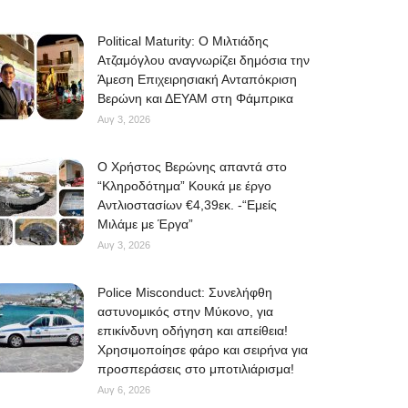
Political Maturity: Ο Μιλτιάδης
Ατζαμόγλου αναγνωρίζει δημόσια την
Άμεση Επιχειρησιακή Ανταπόκριση
Βερώνη και ΔΕΥΑΜ στη Φάμπρικα
Αυγ 3, 2026
O Χρήστος Βερώνης απαντά στο
“Κληροδότημα” Κουκά με έργο
Αντλιοστασίων €4,39εκ. -“Εμείς
Μιλάμε με Έργα”
Αυγ 3, 2026
Police Misconduct: Συνελήφθη
αστυνομικός στην Μύκονο, για
επικίνδυνη οδήγηση και απείθεια!
Χρησιμοποίησε φάρο και σειρήνα για
προσπεράσεις στο μποτιλιάρισμα!
Αυγ 6, 2026