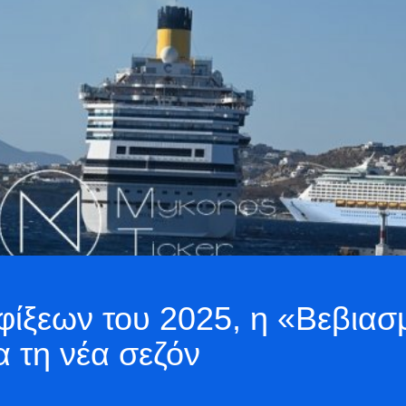
αφίξεων του 2025, η «Βεβια
ια τη νέα σεζόν