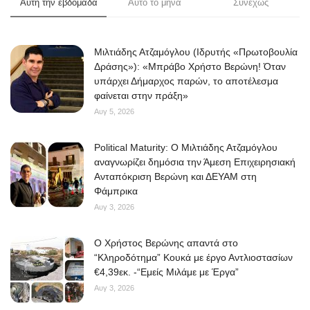
Αυτή την εβδομάδα
Αυτο το μηνα
Συνεχώς
Μιλτιάδης Ατζαμόγλου (Ιδρυτής «Πρωτοβουλία
Δράσης»): «Μπράβο Χρήστο Βερώνη! Όταν
υπάρχει Δήμαρχος παρών, το αποτέλεσμα
φαίνεται στην πράξη»
Αυγ 5, 2026
Political Maturity: Ο Μιλτιάδης Ατζαμόγλου
αναγνωρίζει δημόσια την Άμεση Επιχειρησιακή
Ανταπόκριση Βερώνη και ΔΕΥΑΜ στη
Φάμπρικα
Αυγ 3, 2026
O Χρήστος Βερώνης απαντά στο
“Κληροδότημα” Κουκά με έργο Αντλιοστασίων
€4,39εκ. -“Εμείς Μιλάμε με Έργα”
Αυγ 3, 2026