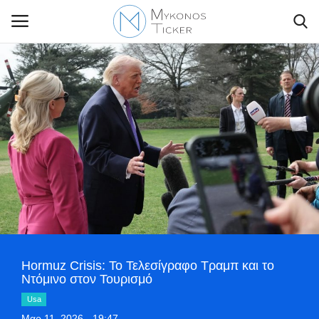
Contact Us
Politique
Business
Travel
World
Hormuz Crisis: Το Τελεσίγραφο Τραμπ και το
Ντόμινο στον Τουρισμό
Style Adorés
Usa
Μαρ 11, 2026 - 19:47