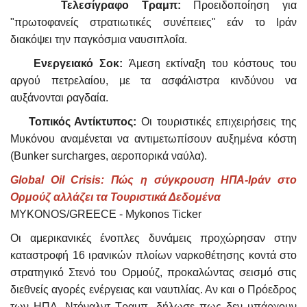
Τελεσίγραφο Τραμπ:
Προειδοποίηση για
"πρωτοφανείς στρατιωτικές συνέπειες" εάν το Ιράν
διακόψει την παγκόσμια ναυσιπλοΐα.
Ενεργειακό Σοκ:
Άμεση εκτίναξη του κόστους του
αργού πετρελαίου, με τα ασφάλιστρα κινδύνου να
αυξάνονται ραγδαία.
Τοπικός Αντίκτυπος:
Οι τουριστικές επιχειρήσεις της
Μυκόνου αναμένεται να αντιμετωπίσουν αυξημένα κόστη
(Bunker surcharges, αεροπορικά ναύλα).
Global Oil Crisis: Πώς η σύγκρουση ΗΠΑ-Ιράν στο
Ορμούζ αλλάζει τα Τουριστικά Δεδομένα
MYKONOS/GREECE - Mykonos Ticker
Οι αμερικανικές ένοπλες δυνάμεις προχώρησαν στην
καταστροφή 16 ιρανικών πλοίων ναρκοθέτησης κοντά στο
στρατηγικό Στενό του Ορμούζ, προκαλώντας σεισμό στις
διεθνείς αγορές ενέργειας και ναυτιλίας. Αν και ο Πρόεδρος
των ΗΠΑ, Ντόναλντ Τραμπ, δήλωσε πως δεν υπάρχουν