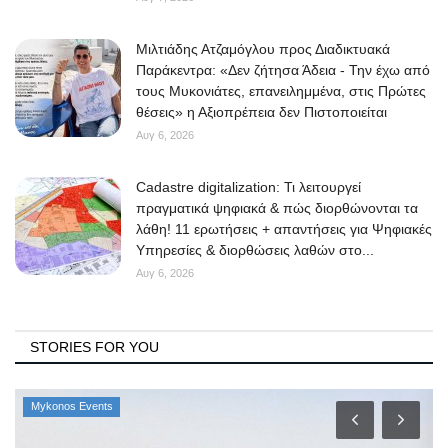
Μιλτιάδης Ατζαμόγλου προς Διαδικτυακά
Παράκεντρα: «Δεν ζήτησα Άδεια - Την έχω από
τους Μυκονιάτες, επανειλημμένα, στις Πρώτες
θέσεις» η Αξιοπρέπεια δεν Πιστοποιείται
Αυγ 6, 2026
Cadastre digitalization: Τι λειτουργεί
πραγματικά ψηφιακά & πώς διορθώνονται τα
λάθη! 11 ερωτήσεις + απαντήσεις για Ψηφιακές
Υπηρεσίες & διορθώσεις λαθών στο...
Αυγ 6, 2026
STORIES FOR YOU
Mykonos Events