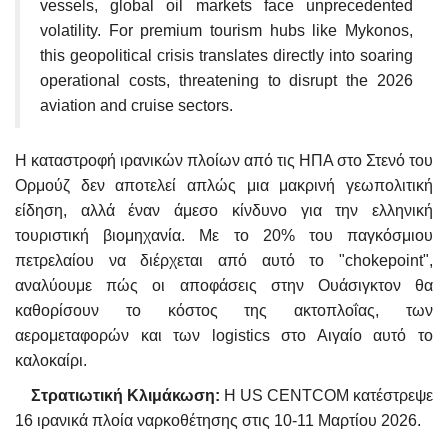
vessels, global oil markets face unprecedented
volatility. For premium tourism hubs like Mykonos,
this geopolitical crisis translates directly into soaring
operational costs, threatening to disrupt the 2026
aviation and cruise sectors.
Η καταστροφή ιρανικών πλοίων από τις ΗΠΑ στο Στενό του
Ορμούζ δεν αποτελεί απλώς μια μακρινή γεωπολιτική
είδηση, αλλά έναν άμεσο κίνδυνο για την ελληνική
τουριστική βιομηχανία. Με το 20% του παγκόσμιου
πετρελαίου να διέρχεται από αυτό το "chokepoint",
αναλύουμε πώς οι αποφάσεις στην Ουάσιγκτον θα
καθορίσουν το κόστος της ακτοπλοΐας, των
αερομεταφορών και των logistics στο Αιγαίο αυτό το
καλοκαίρι.
Στρατιωτική Κλιμάκωση:
Η US CENTCOM κατέστρεψε
16 ιρανικά πλοία ναρκοθέτησης στις 10-11 Μαρτίου 2026.