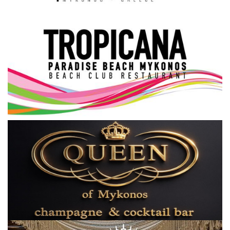
Science & Tech
Aegean Islands
Σεβασμιώτατος Δωρόθεος Β’
Cost Of Living Crisis
Opinion + Analysis
L’Art des Sens
All News
Local Elections 2023
About