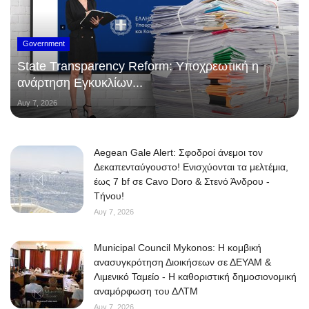
Government
State Transparency Reform: Υποχρεωτική η
ανάρτηση Εγκυκλίων...
Αυγ 7, 2026
Aegean Gale Alert: Σφοδροί άνεμοι τον
Δεκαπενταύγουστο! Ενισχύονται τα μελτέμια,
έως 7 bf σε Cavo Doro & Στενό Άνδρου -
Τήνου!
Αυγ 7, 2026
Municipal Council Mykonos: Η κομβική
ανασυγκρότηση Διοικήσεων σε ΔΕΥΑΜ &
Λιμενικό Ταμείο - Η καθοριστική δημοσιονομική
αναμόρφωση του ΔΛΤΜ
Αυγ 7, 2026