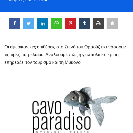
Greece
Share
Entertainment
Arts & Culture
Οι αμερικανικές επιθέσεις στο Στενό του Ορμούζ εκτινάσσουν
Mykonos
τις τιμές πετρελαίου. Αναλύουμε πώς η γεωπολιτική κρίση
επηρεάζει τον τουρισμό και τη Μύκονο.
Mykonos Ticker TV
Sport
Sustainability
Health
In Pictures