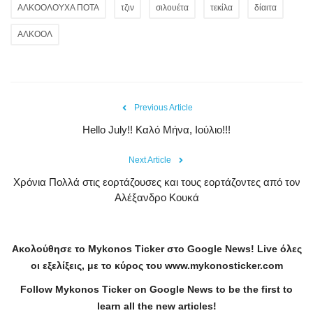
ΑΛΚΟΟΛΟΥΧΑ ΠΟΤΑ
τζιν
σιλουέτα
τεκίλα
δίαιτα
ΑΛΚΟΟΛ
Previous Article
Hello July!! Καλό Μήνα, Ιούλιο!!!
Next Article
Χρόνια Πολλά στις εορτάζουσες και τους εορτάζοντες από τον
Αλέξανδρο Κουκά
Ακολούθησε το
Mykonos
Ticker
στο
Google
News
!
Live
όλες
οι εξελίξεις, με το κύρος του
www
.
mykonosticker
.
com
Follow Mykonos Ticker on
Google News
to be the first to
learn all the new articles!