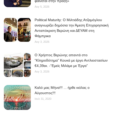
φαίνεται στην πράξη»
Αυγ 5, 2026
Political Maturity: Ο Μιλτιάδης Ατζαμόγλου
αναγνωρίζει δημόσια την Άμεση Επιχειρησιακή
Ανταπόκριση Βερώνη και ΔΕΥΑΜ στη
Φάμπρικα
Αυγ 3, 2026
O Χρήστος Βερώνης απαντά στο
“Κληροδότημα” Κουκά με έργο Αντλιοστασίων
€4,39εκ. -“Εμείς Μιλάμε με Έργα”
Αυγ 3, 2026
Kαλό μας Μήνα!!! ... ήρθε κιόλας ο
Αύγουστος!!!
Ιουλ 31, 2020