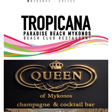
Science & Tech
Aegean Islands
Σεβασμιώτατος Δωρόθεος Β’
Cost Of Living Crisis
Opinion + Analysis
L’Art des Sens
Local Elections 2023
All News
About