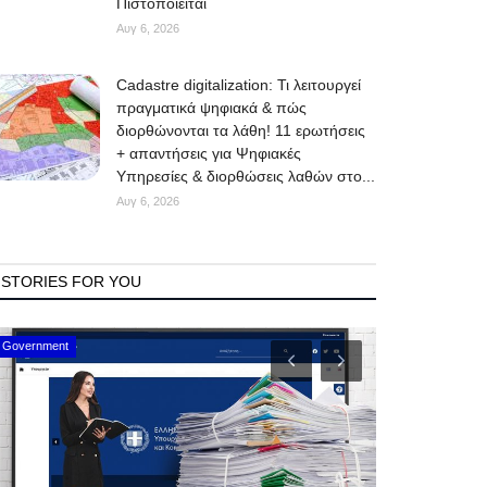
Πιστοποιείται
Αυγ 6, 2026
Cadastre digitalization: Τι λειτουργεί
πραγματικά ψηφιακά & πώς
διορθώνονται τα λάθη! 11 ερωτήσεις
+ απαντήσεις για Ψηφιακές
Υπηρεσίες & διορθώσεις λαθών στο...
Αυγ 6, 2026
STORIES FOR YOU
Mykonos Events
Mykonos News