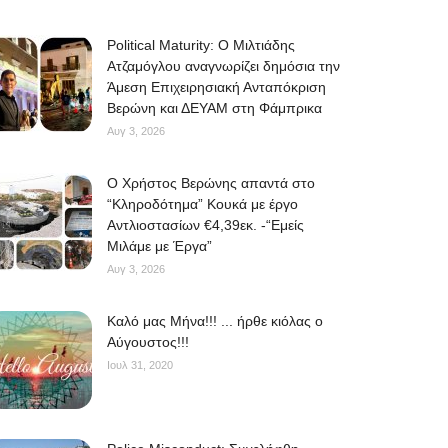
Political Maturity: Ο Μιλτιάδης
Ατζαμόγλου αναγνωρίζει δημόσια την
Άμεση Επιχειρησιακή Ανταπόκριση
Βερώνη και ΔΕΥΑΜ στη Φάμπρικα
Αυγ 3, 2026
O Χρήστος Βερώνης απαντά στο
“Κληροδότημα” Κουκά με έργο
Αντλιοστασίων €4,39εκ. -“Εμείς
Μιλάμε με Έργα”
Αυγ 3, 2026
Kαλό μας Μήνα!!! ... ήρθε κιόλας ο
Αύγουστος!!!
Ιουλ 31, 2020