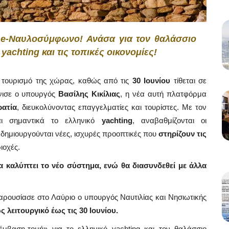
το e-Ναυλοσύμφωνο! Ανάσα για τον θαλάσσιο
yachting και τις τοπικές οικονομίες!
ο τουρισμό της χώρας, καθώς από τις
30 Ιουνίου
τίθεται σε
νισε ο υπουργός
Βασίλης Κικίλιας
, η νέα αυτή πλατφόρμα
ρατία
, διευκολύνοντας επαγγελματίες και τουρίστες. Με τον
αι σημαντικά το ελληνικό
yachting
, αναβαθμίζονται οι
δημιουργούνται νέες, ισχυρές προοπτικές που
στηρίζουν τις
ιοχές.
 καλύπτει το νέο σύστημα, ενώ θα διασυνδεθεί με άλλα
αρουσίασε στο Λαύριο ο υπουργός Ναυτιλίας και Νησιωτικής
ς λειτουργικό έως τις 30 Ιουνίου.
βαση-τομή» για το ελληνικό yachting και τον θαλάσσιο