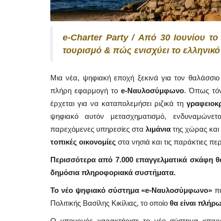
e-Charter Party / Από 30 Ιουνίου 
τουρισμό & πώς ενισχύει το ελληνικό 
Μια νέα, ψηφιακή εποχή ξεκινά για τον θαλάσσι
πλήρη εφαρμογή το
e-Ναυλοσύμφωνο
. Όπως τό
έρχεται για να καταπολεμήσει ριζικά τη
γραφειοκ
ψηφιακό αυτόν μετασχηματισμό, ενδυναμώνετ
παρεχόμενες υπηρεσίες στα
λιμάνια
της χώρας και 
τοπικές οικονομίες
στα νησιά και τις παράκτιες περ
Περισσότερα από 7.000 επαγγελματικά σκάφη θα
δημόσια πληροφοριακά συστήματα.
Το νέο ψηφιακό σύστημα «e-Ναυλοσύμφωνο»
π
Πολιτικής Βασίλης Κικίλιας, το οποίο
θα είναι πλήρω
Ο υπουργός χαρακτήρισε το νέο σύστημα «παρέμ