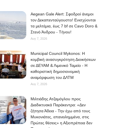
Aegean Gale Alert: Σφοδροί άνεμοι
τον Δεκαπενταύγουστο! Ενισχύονται
τα μελτέμια, έως 7 bf σε Cavo Doro &
Στενό Άνδρου - Τήνου!
Αυγ 7, 2026
Municipal Council Mykonos: Η
κομβική ανασυγκρότηση Διοικήσεων
σε ΔΕΥΑΜ & Λιμενικό Ταμείο - Η
καθοριστική δημοσιονομική
αναμόρφωση του ΔΛΤΜ
Αυγ 7, 2026
Μιλτιάδης Ατζαμόγλου προς
Διαδικτυακά Παράκεντρα: «Δεν
ζήτησα Άδεια - Την έχω από τους
Μυκονιάτες, επανειλημμένα, στις
Πρώτες θέσεις» η Αξιοπρέπεια δεν