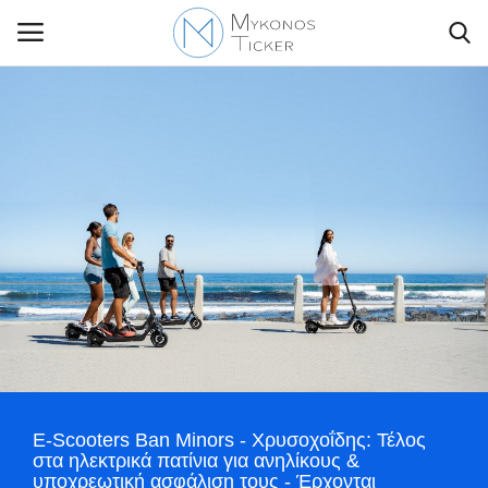
Contact Us
Politique
Business
Travel
World
E-Scooters Ban Minors - Χρυσοχοΐδης: Τέλος
Style Adorés
στα ηλεκτρικά πατίνια για ανηλίκους &
υποχρεωτική ασφάλιση τους - Έρχονται