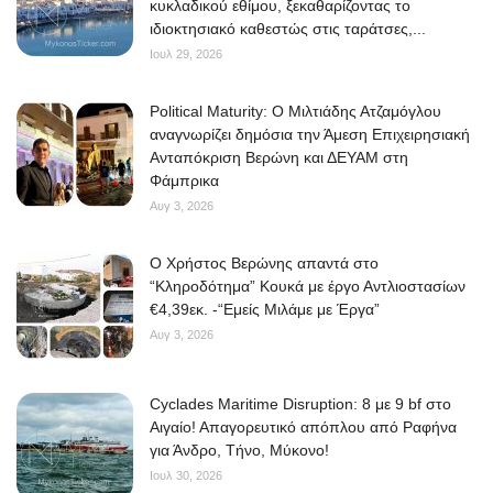
κυκλαδικού εθίμου, ξεκαθαρίζοντας το
ιδιοκτησιακό καθεστώς στις ταράτσες,...
Ιουλ 29, 2026
Political Maturity: Ο Μιλτιάδης Ατζαμόγλου
αναγνωρίζει δημόσια την Άμεση Επιχειρησιακή
Ανταπόκριση Βερώνη και ΔΕΥΑΜ στη
Φάμπρικα
Αυγ 3, 2026
O Χρήστος Βερώνης απαντά στο
“Κληροδότημα” Κουκά με έργο Αντλιοστασίων
€4,39εκ. -“Εμείς Μιλάμε με Έργα”
Αυγ 3, 2026
Cyclades Maritime Disruption: 8 με 9 bf στο
Αιγαίο! Απαγορευτικό απόπλου από Ραφήνα
για Άνδρο, Τήνο, Μύκονο!
Ιουλ 30, 2026