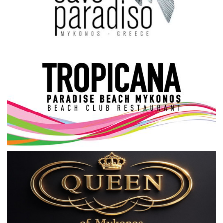
Science & Tech
Aegean Islands
Σεβασμιώτατος Δωρόθεος Β’
Cost Of Living Crisis
Opinion + Analysis
L’Art des Sens
Local Elections 2023
All News
About