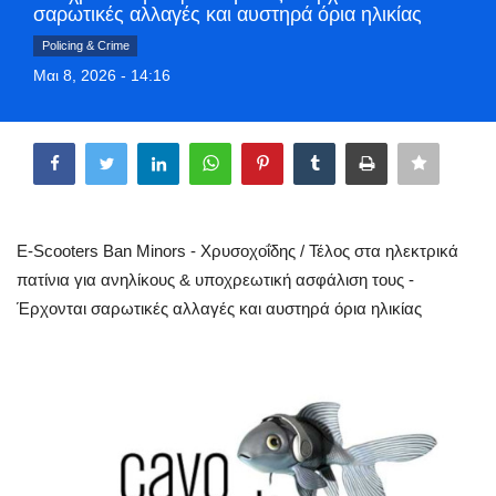
σαρωτικές αλλαγές και αυστηρά όρια ηλικίας
Greece
Policing & Crime
Μαι 8, 2026 - 14:16
Entertainment
Share
Arts & Culture
Mykonos
Mykonos Ticker TV
E-Scooters Ban Minors - Χρυσοχοΐδης / Τέλος στα ηλεκτρικά
πατίνια για ανηλίκους & υποχρεωτική ασφάλιση τους -
Sport
Έρχονται σαρωτικές αλλαγές και αυστηρά όρια ηλικίας
Health
Sustainability
In Pictures