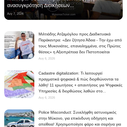
ανασυγκρότηση Διοικήσεων...
Αυγ 7, 2026
Μιλτιάδης Ατζαμόγλου προς Διαδικτυακά
Παράκεντρα: «Δεν ζήτησα Άδεια - Την έχω από
τους Μυκονιάτες, επανειλημμένα, στις Πρώτες
θέσεις» η Αξιοπρέπεια δεν Πιστοποιείται
Αυγ 6, 2026
Cadastre digitalization: Τι λειτουργεί
πραγματικά ψηφιακά & πώς διορθώνονται τα
λάθη! 11 ερωτήσεις + απαντήσεις για Ψηφιακές
Υπηρεσίες & διορθώσεις λαθών στο...
Αυγ 6, 2026
Police Misconduct: Συνελήφθη αστυνομικός
στην Μύκονο, για επικίνδυνη οδήγηση και
απείθεια! Χρησιμοποίησε φάρο και σειρήνα για