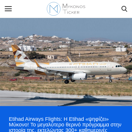
Contact Us
Politique
Business
Travel
World
Etihad Airways Flights: Η Etihad «ψηφίζει»
Greece
Μύκονο! Το μεγαλύτερο θερινό πρόγραμμα στην
ιστορία της, εκτελώντας 300+ καθημερινές