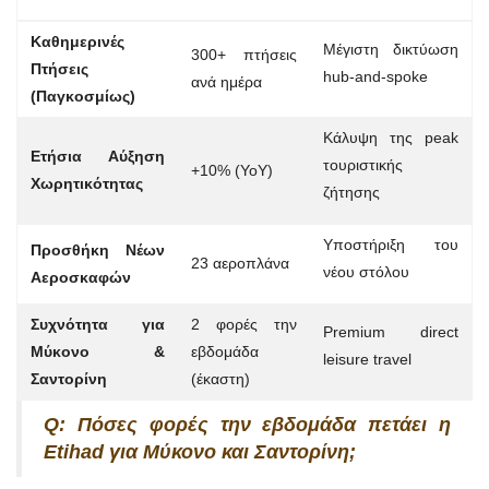
Καθημερινές
Μέγιστη δικτύωση
300+ πτήσεις
Πτήσεις
hub-and-spoke
ανά ημέρα
(Παγκοσμίως)
Κάλυψη της peak
Ετήσια Αύξηση
τουριστικής
+10% (YoY)
Χωρητικότητας
ζήτησης
Υποστήριξη του
Προσθήκη Νέων
23 αεροπλάνα
νέου στόλου
Αεροσκαφών
Συχνότητα για
2 φορές την
Premium direct
Μύκονο &
εβδομάδα
leisure travel
Σαντορίνη
(έκαστη)
Q: Πόσες φορές την εβδομάδα πετάει η
Etihad για Μύκονο και Σαντορίνη;