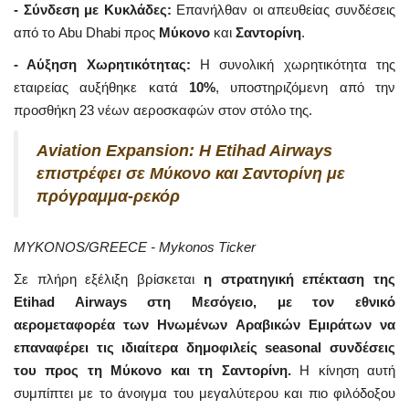
- Σύνδεση με Κυκλάδες:
Επανήλθαν οι απευθείας συνδέσεις
από το Abu Dhabi προς
Μύκονο
και
Σαντορίνη
.
- Αύξηση Χωρητικότητας:
Η συνολική χωρητικότητα της
εταιρείας αυξήθηκε κατά
10%
, υποστηριζόμενη από την
προσθήκη 23 νέων αεροσκαφών στον στόλο της.
Aviation Expansion: Η Etihad Airways
επιστρέφει σε Μύκονο και Σαντορίνη με
πρόγραμμα-ρεκόρ
MYKONOS/GREECE - Mykonos Ticker
Σε πλήρη εξέλιξη βρίσκεται
η στρατηγική επέκταση της
Etihad Airways στη Μεσόγειο, με τον εθνικό
αερομεταφορέα των Ηνωμένων Αραβικών Εμιράτων να
επαναφέρει τις ιδιαίτερα δημοφιλείς seasonal συνδέσεις
του προς τη Μύκονο και τη Σαντορίνη.
Η κίνηση αυτή
συμπίπτει με το άνοιγμα του μεγαλύτερου και πιο φιλόδοξου