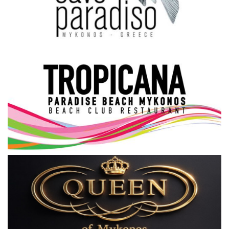
Science & Tech
Aegean Islands
Σεβασμιώτατος Δωρόθεος Β’
Cost Of Living Crisis
Opinion + Analysis
L’Art des Sens
All News
Local Elections 2023
About