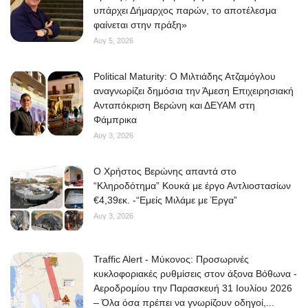
υπάρχει Δήμαρχος παρών, το αποτέλεσμα
φαίνεται στην πράξη»
Αυγ 5, 2026
Political Maturity: Ο Μιλτιάδης Ατζαμόγλου
αναγνωρίζει δημόσια την Άμεση Επιχειρησιακή
Ανταπόκριση Βερώνη και ΔΕΥΑΜ στη
Φάμπρικα
Αυγ 3, 2026
O Χρήστος Βερώνης απαντά στο
“Κληροδότημα” Κουκά με έργο Αντλιοστασίων
€4,39εκ. -“Εμείς Μιλάμε με Έργα”
Αυγ 3, 2026
Traffic Alert - Μύκονος: Προσωρινές
κυκλοφοριακές ρυθμίσεις στον άξονα Βόθωνα -
Αεροδρομίου την Παρασκευή 31 Ιουλίου 2026
– Όλα όσα πρέπει να γνωρίζουν οδηγοί,...