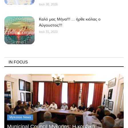
Ιουλ 30, 2026
Kαλό μας Μήνα!!! ... ήρθε κιόλας ο
Αύγουστος!!!
Ιουλ 31, 2020
IN FOCUS
Mykonos News
Municipal Council Mykonos: Η κομβική