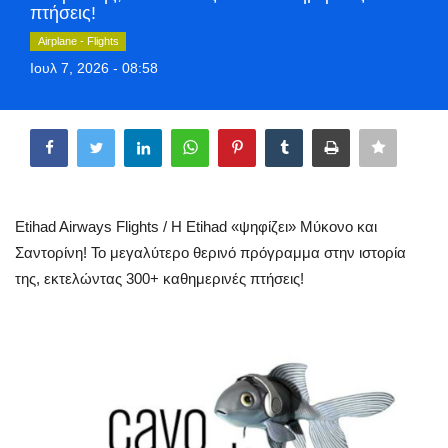
πτήσεις!
Style Adorés
Airplane - Flights
Ιουλ 7, 2026 - 08:58
Entertainment
Share
Arts & Culture
Mykonos
Mykonos Ticker TV
Etihad Airways Flights / Η Etihad «ψηφίζει» Μύκονο και
Σαντορίνη! Το μεγαλύτερο θερινό πρόγραμμα στην ιστορία
Sport
της, εκτελώντας 300+ καθημερινές πτήσεις!
Sustainability
Health
In Pictures