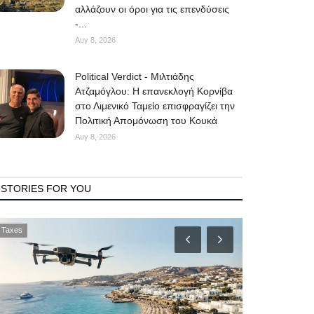
αλλάζουν οι όροι για τις επενδύσεις
-...
Αυγ 8, 2026
Political Verdict - Μιλτιάδης
Ατζαμόγλου: Η επανεκλογή Κορνίβα
στο Λιμενικό Ταμείο επισφραγίζει την
Πολιτική Απομόνωση του Κουκά
Αυγ 8, 2026
STORIES FOR YOU
Fetes
Government