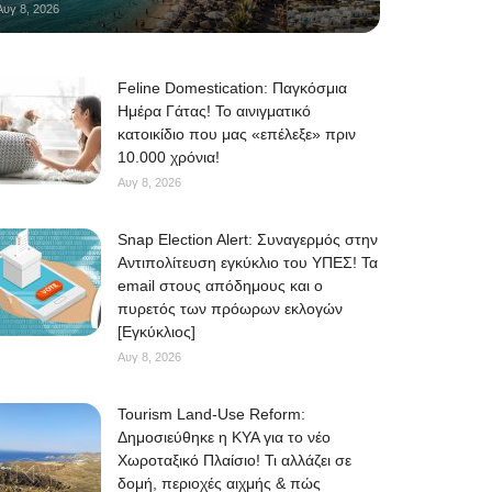
Αυγ 8, 2026
Feline Domestication: Παγκόσμια
Ημέρα Γάτας! Το αινιγματικό
κατοικίδιο που μας «επέλεξε» πριν
10.000 χρόνια!
Αυγ 8, 2026
Snap Election Alert: Συναγερμός στην
Αντιπολίτευση εγκύκλιο του ΥΠΕΣ! Τα
email στους απόδημους και ο
πυρετός των πρόωρων εκλογών
[Εγκύκλιος]
Αυγ 8, 2026
Tourism Land-Use Reform:
Δημοσιεύθηκε η ΚΥΑ για το νέο
Χωροταξικό Πλαίσιο! Τι αλλάζει σε
δομή, περιοχές αιχμής & πώς