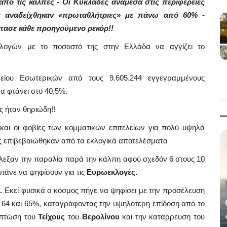
 από τις κάλπες - Οι Κυκλάδες ανάμεσα στις περιφέρειες
ς αναδείχθηκαν «πρωταθλήτριες» με πάνω από 60% -
πασε κάθε προηγούμενο ρεκόρ!!
λογών με το ποσοστό της στην Ελλάδα να αγγίζει το
είου Εσωτερικών από τους 9.605.244 εγγεγραμμένους
α φτάνει στο 40,5%.
ς ήταν θηριώδη!!
αι οι φοβίες των κομματικών επιτελείων για πολύ υψηλά
 επιβεβαιώθηκαν από τα εκλογικά αποτελέσματα
έλεξαν την παραλία παρά την κάλπη αφού σχεδόν 6 στους 10
άνε να ψηφίσουν για τις
Ευρωεκλογές.
.
Εκεί φυσικά ο κόσμος πήγε να ψηφίσει με την προσέλευση
 64 και 65%, καταγράφοντας την υψηλότερη επίδοση από το
 πτώση του
Τείχους
του
Βερολίνου
και την κατάρρευση του