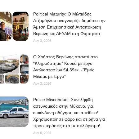
Political Maturity: Ο Μιλτιάδης
Ατζαμόγλου αναγνωρίζει δημόσια την
Άμεση Επιχειρησιακή Ανταπόκριση
Βερώνη και ΔΕΥΑΜ στη Φάμπρικα
Αυγ 3, 2026
O Χρήστος Βερώνης απαντά στο
“Κληροδότημα” Κουκά με έργο
Αντλιοστασίων €4,39εκ. -“Εμείς
Μιλάμε με Έργα”
Αυγ 3, 2026
Police Misconduct: Συνελήφθη
αστυνομικός στην Μύκονο, για
επικίνδυνη οδήγηση και απείθεια!
Χρησιμοποίησε φάρο και σειρήνα για
προσπεράσεις στο μποτιλιάρισμα!
Αυγ 6, 2026