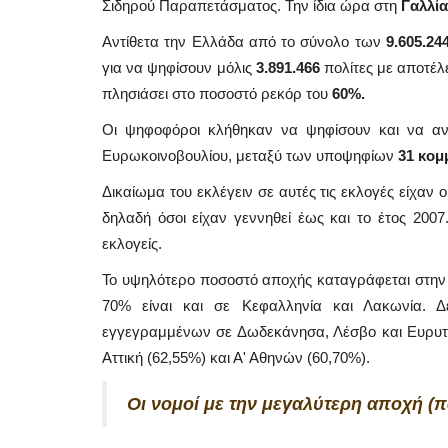
Σιδηρού Παραπετάσματος. Την ίδια ώρα στη
Γαλλία
Αντίθετα την Ελλάδα από το σύνολο των
9.605.24
για να ψηφίσουν μόλις
3.891.466
πολίτες με αποτέλ
πλησιάσει στο ποσοστό ρεκόρ του
60%.
Οι ψηφοφόροι κλήθηκαν να ψηφίσουν και να αν
Ευρωκοινοβουλίου, μεταξύ των υποψηφίων
31 κομ
Δικαίωμα του εκλέγειν σε αυτές τις εκλογές είχαν ο
δηλαδή όσοι είχαν γεννηθεί έως και το έτος 200
εκλογείς.
Το υψηλότερο ποσοστό αποχής καταγράφεται στην
70% είναι και σε Κεφαλληνία και Λακωνία. 
εγγεγραμμένων σε Δωδεκάνησα, Λέσβο και Ευρυταν
Αττική (62,55%) και Α' Αθηνών (60,70%).
Οι νομοί με την μεγαλύτερη αποχή (