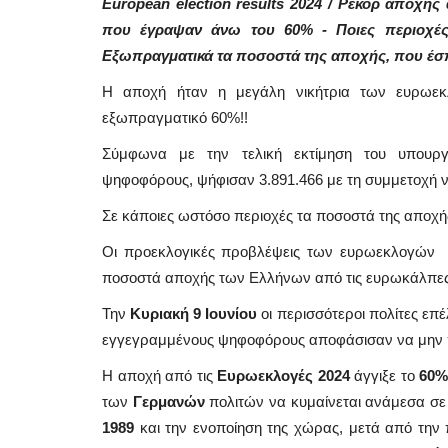
European election results 2024 / Ρεκόρ αποχής
που έγραψαν άνω του 60%
- Ποιες περιοχέ
Εξωπραγματικά τα ποσοστά της αποχής, που έσ
Η αποχή ήταν η μεγάλη νικήτρια των ευρωεκ
εξωπραγματικό 60%!!
Σύμφωνα με την τελική εκτίμηση του υπουργ
ψηφοφόρους, ψήφισαν 3.891.466 με τη συμμετοχή ν
Σε κάποιες ωστόσο περιοχές τα ποσοστά της αποχή
Οι προεκλογικές προβλέψεις των ευρωεκλογών κ
ποσοστά αποχής των Ελλήνων από τις ευρωκάλπες
Την
Κυριακή 9 Ιουνίου
οι περισσότεροι πολίτες επ
εγγεγραμμένους ψηφοφόρους αποφάσισαν να μην π
Η αποχή από τις
Ευρωεκλογές 2024
άγγιξε το
60%
των
Γερμανών
πολιτών να κυμαίνεται ανάμεσα σε
1989
και την ενοποίηση της χώρας, μετά από την