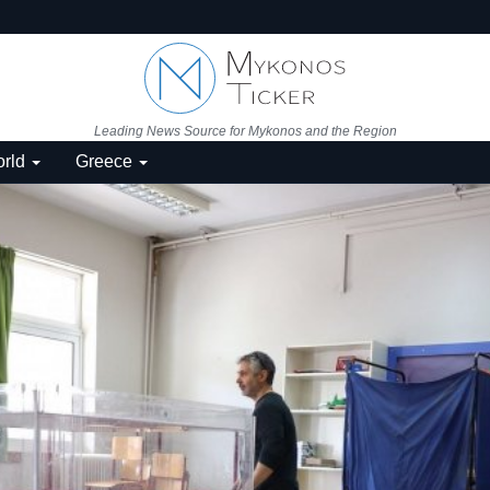
Leading News Source for Mykonos and the Region
rld
Greece