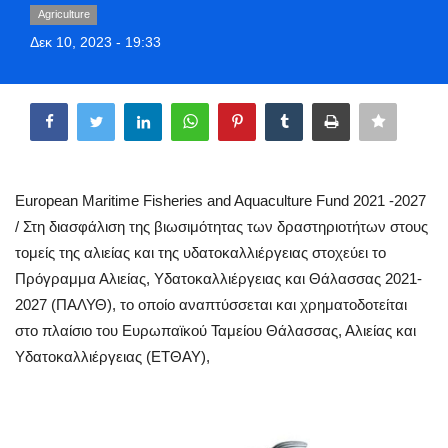
Agriculture
Greece
Δεκ 10, 2023 - 19:33
Entertainment
Share
Arts & Culture
Mykonos
European Maritime Fisheries and Aquaculture Fund 2021 -2027
Mykonos Ticker TV
/ Στη διασφάλιση της βιωσιμότητας των δραστηριοτήτων στους
τομείς της αλιείας και της υδατοκαλλιέργειας στοχεύει το
Sport
Πρόγραμμα Αλιείας, Υδατοκαλλιέργειας και Θάλασσας 2021-
2027 (ΠΑΛΥΘ), το οποίο αναπτύσσεται και χρηματοδοτείται
Health
στο πλαίσιο του Ευρωπαϊκού Ταμείου Θάλασσας, Αλιείας και
Υδατοκαλλιέργειας (ΕΤΘΑΥ),
Sustainability
In Pictures