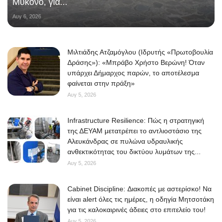
Μύκονο, για...
Αυγ 6, 2026
Μιλτιάδης Ατζαμόγλου (Ιδρυτής «Πρωτοβουλία
Δράσης»): «Μπράβο Χρήστο Βερώνη! Όταν
υπάρχει Δήμαρχος παρών, το αποτέλεσμα
φαίνεται στην πράξη»
Αυγ 5, 2026
Infrastructure Resilience: Πώς η στρατηγική
της ΔΕΥΑΜ μετατρέπει το αντλιοστάσιο της
Αλευκάνδρας σε πυλώνα υδραυλικής
ανθεκτικότητας του δικτύου λυμάτων της...
Αυγ 5, 2026
Cabinet Discipline: Διακοπές με αστερίσκο! Να
είναι alert όλες τις ημέρες, η οδηγία Μητσοτάκη
για τις καλοκαιρινές άδειες στο επιτελείο του!
Αυγ 5, 2026