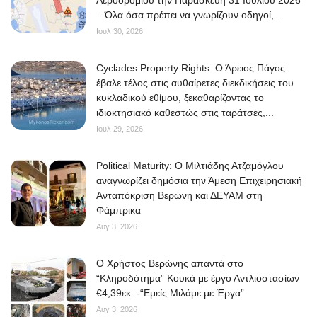
Αεροδρομίου την Παρασκευή 31 Ιουλίου 2026
– Όλα όσα πρέπει να γνωρίζουν οδηγοί,...
Ιουλ 30, 2026
Cyclades Property Rights: Ο Άρειος Πάγος
έβαλε τέλος στις αυθαίρετες διεκδικήσεις του
κυκλαδικού εθίμου, ξεκαθαρίζοντας το
ιδιοκτησιακό καθεστώς στις ταράτσες,...
Ιουλ 29, 2026
Political Maturity: Ο Μιλτιάδης Ατζαμόγλου
αναγνωρίζει δημόσια την Άμεση Επιχειρησιακή
Ανταπόκριση Βερώνη και ΔΕΥΑΜ στη
Φάμπρικα
Αυγ 3, 2026
O Χρήστος Βερώνης απαντά στο
“Κληροδότημα” Κουκά με έργο Αντλιοστασίων
€4,39εκ. -“Εμείς Μιλάμε με Έργα”
Αυγ 3, 2026