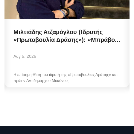
Μιλτιάδης Ατζαμόγλου (Ιδρυτής
«Πρωτοβουλία Δράσης»): «Μπράβο...
Αυγ 5, 2026
Η επίσημη θέση του ιδρυτή της «Πρωτοβουλίας Δράσης» και
πρώην Αντιδημάρχου Μυκόνου,...