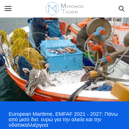
Contact Us
Politique
Business
Travel
World
European Maritime, EMFAF 2021 - 2027: Πάνω
από μισό δισ. ευρώ για την αλιεία και την
Style Adorés
υδατοκαλλιέργεια