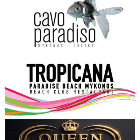
Science & Tech
Aegean Islands
Σεβασμιώτατος Δωρόθεος Β’
Cost Of Living Crisis
Opinion + Analysis
L’Art des Sens
Local Elections 2023
All News
About