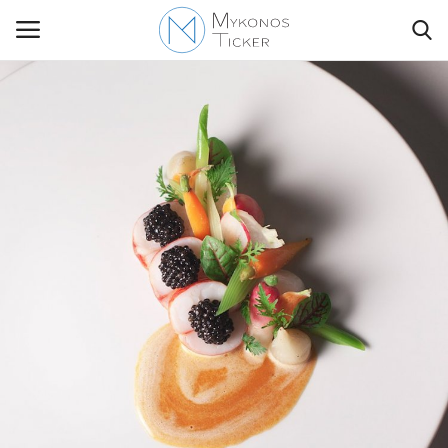
Contact Us
Politique
Business
Travel
World
Style Adorés