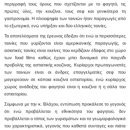
περιγραφή τους όρους που σχετίζονται με το φαγητό, τις
πρώτες ύλες, την κουζίνα, τους σεφ και γενικότερα τη
γαστρονομία. Η πλειοψηφία των ταινιών ήταν παραγωγές από
το εξωτερικό, ενώ υπήρξαν και δύο ελληνικές ταινίες.
Τα αποτελέσματα της έρευνας έδειξαν ότι ενώ οι περισσότερες
ταινίες που γυρίζονται είναι αμερικανικής παραγωγής, οι
ασιατικές ταινίες είναι εκείνες που κερδίζουν έδαφος στο χώρο
των food films καθώς έχουν μπει δυναμικά στο παιχνίδι
προβολής της αστιατικής κουζίνας. Κυρίαρχοι πρωταγωνιστές
των ταινιών είναι οι άνδρες επαγγελματίες σεφ που
μαγειρεύουν σε κάποια κουζίνα εστιατορίου, ενώ κυρίαρχος
χώρος ανάδειξης του φαγητού είναι η κουζίνα ή η σάλα του
εστιατορίου.
Σύμφωνα με την κ. Βλάχου, εντύπωση προκάλεσε το γεγονός
ότι ενώ προβάλλεται η εθνικότητα του φαγητού, δεν
προβάλλεται ο τόπος των γυρισμάτων και τα γεωμορφολογικά
του χαρακτηριστικά, γεγονός που καθιστά συνταγές και πιάτα