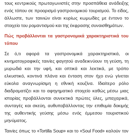
τους κεντρικούς πρωταγωνιστές στην προσπάθεια ανάδειξης
ενός τόπου σε προορισμό γαστρονομικού τουρισμού. Το είδος,
άλλωστε, των ταινιών είναι κυρίως κωμωδίες με έντονο το
στοιχείο του ρομαντισμού και της έκφρασης συναισθημάτων.
Πώς προβάλλονται τα γαστρονομικά χαρακτηριστικά του
τόπου
Σε ό,τι αφορά τα γαστρονομικά χαρακτηριστικά, οι
κινηματογραφικές ταινίες φαγητού αναδεικνύουν τη γεύση, τη
μυρωδιά και την υφή, και οπτικά και λεκτικά, με τρόπο
ελκυστικό, κοντινά πλάνα και ένταση στον ήχο ενώ γίνεται
εύκολα αναγνωρίσιμη η εθνική κουζίνα. Ιδιαίτερο ρόλο
διαδραματίζει και το αφηγηματικό στοιχείο καθώς μέσω μιας
ιστορίας προβάλλονται συνεκτικά πρώτες ύλες, μπαχαρικά,
συνταγές και σκεύη, αυθυποβάλλοντας την επιθυμία δοκιμής
της αυθεντικής γεύσης μέσω ενός έμμεσου τουριστικού
μηνύματος.
Ταινίες όπως το «Tortilla Soup» και το «Soul Food» καλούν τον