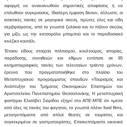
αφορμή να ανακοινωθούν σημαντικές αποφάσεις ή να
επιλυθούν συγκρούσεις. Ιδιαίτερη έμφαση δίνουν, άλλωστε, οι
ασιατικές ταινίες σε μαγειρικά σκεύη, πρώτες ύλες και είδη
σερβιρίσματος, από τα γνωστά ξυλάκια και το πήλινο σκεύος
για μίζο, ως την κατσαρόλα μπαμπού και το παραδοσιακό
κινέζικο κουτάλι.
Τέτοιου είδους στοιχεία πολιτισμού, κουλτούρας, ιστορίας,
παράδοσης, συνηθειών και εθίμων εντόπισε σε 85
κινηματογραφικές ταινίες των τελευταίων τριάντα χρόνων,
έρευνα που πραγματοποιήθηκε στο πλαίσιο του
Μεταπτυχιακού προγράμματος σπουδών «Τουρισμός και
Ανάπτυξη» του Τμήματος Οικονομικών Επιστημών του
Αριστοτελείου Πανεπιστημίου Θεσσαλονίκης. Η μεταπτυχιακή
φοιτήτρια Ελισάβετ Σιαρίδου εξηγεί στο ΑΠΕ-ΜΠΕ ότι «μέσα
από όλες τις ταινίες του φαγητού, τα γνωστά πλέον food films,
μετατρεπόμαστε από απλοί θεατές σε τουρίστες και
συγκεκριμένα σε γαστροτουρίστες. Επισκεπτόμαστε εικονικά