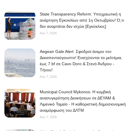
State Transparency Reform: Υποχρεωτική η
ανάρτηση Εγκυκλίων από 1η Οκτωβρίου! Ό,τι
δεν αναρτάται δεν ισχύει [Εγκύκλιος]
Αυγ 7, 2026
Aegean Gale Alert: Σφοδροί άνεμοι τον
Δεκαπενταύγουστο! Ενισχύονται τα μελτέμια,
έως 7 bf σε Cavo Doro & Στενό Άνδρου -
Τήνου!
Αυγ 7, 2026
Municipal Council Mykonos: Η κομβική
ανασυγκρότηση Διοικήσεων σε ΔΕΥΑΜ &
Λιμενικό Ταμείο - Η καθοριστική δημοσιονομική
αναμόρφωση του ΔΛΤΜ
Αυγ 7, 2026