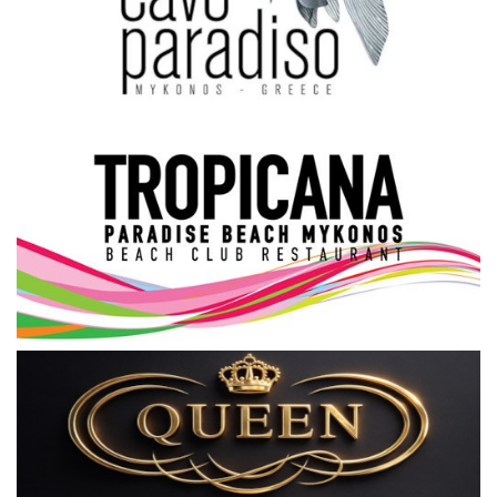
Science & Tech
Aegean Islands
Σεβασμιώτατος Δωρόθεος Β’
Cost Of Living Crisis
Opinion + Analysis
L’Art des Sens
Local Elections 2023
All News
About