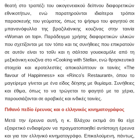
θεατή στο τραπέζι του οικογενειακού δείπνου διαφορετικών
εθνικοτήτων, ενώ παρατηρούνται ιδιαίτεροι τρόποι
παρασκευής του γεύματος, όπως το ψήσιμο του φαγητού σε
μπανανόφυλλα της βραζιλιάνικης κουζίνας στην ταινία
«Woman on top». Παράδειγμα χρήσης διαφορετικών υλικών
που σχετίζονται με τον τόπο και τις συνήθειες που επικρατούν
σε αυτόν είναι το τσίλι και η σάλτσα γουακαμόλε από τη
μεξικάνικη κουζίνα στο «Cooking with Stella», ενώ θρησκευτικά
στοιχεία και ιεροτελεστίες αποκαλύπτουν οι ταινίες «The
flavour of Happinness» και «Rinco's Restaurant», όπου το
μαγείρεμα γίνεται με ένα είδος δέησης με θυμίαμα. Συνήθειες
και έθιμα, όπως το να τρώγεται το φαγητό με τα χέρια,
παρουσιάζονται σε αραβικές και ινδικές ταινίες.
Πιθανό πεδίο έρευνας και ο ελληνικός κινηματογράφος
Μετά την έρευνα αυτή, η κ. Βλάχου εκτιμά ότι θα είχε
εξαιρετικό ενδιαφέρον να πραγματοποιηθεί αντίστοιχη έρευνα
και για τον ελληνικό κινηματογράφο. Επικαλούμενη, πάντως,