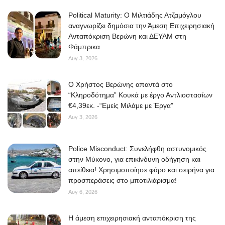
Political Maturity: Ο Μιλτιάδης Ατζαμόγλου
αναγνωρίζει δημόσια την Άμεση Επιχειρησιακή
Ανταπόκριση Βερώνη και ΔΕΥΑΜ στη
Φάμπρικα
Αυγ 3, 2026
O Χρήστος Βερώνης απαντά στο
“Κληροδότημα” Κουκά με έργο Αντλιοστασίων
€4,39εκ. -“Εμείς Μιλάμε με Έργα”
Αυγ 3, 2026
Police Misconduct: Συνελήφθη αστυνομικός
στην Μύκονο, για επικίνδυνη οδήγηση και
απείθεια! Χρησιμοποίησε φάρο και σειρήνα για
προσπεράσεις στο μποτιλιάρισμα!
Αυγ 6, 2026
Η άμεση επιχειρησιακή ανταπόκριση της